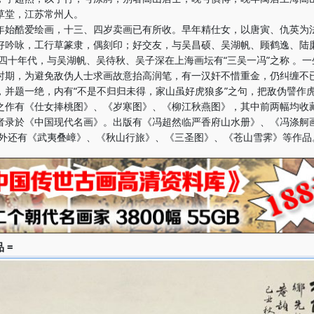
草堂，江苏常州人。
酷爱绘画，十三、四岁卖画已有所收。早年精仕女，以唐寅、仇英为
好吟咏，工行草篆隶，偶刻印；好交友，与吴昌硕、吴湖帆、顾鹤逸、陆
、四十年代，与吴湖帆、吴待秋、吴子深在上海画坛有“三吴一冯”之称 。
时期，为避免敌伪人士求画故意抬高润笔，有一汉奸不惜重金，仍纠缠不
，并题一绝，内有“不是不归归未得，家山虽好虎狼多”之句，把敌伪譬作
有《仕女捧桃图》、《岁寒图》、《柳江秋燕图》，其中前两幅均收
者录於《中国现代名画》。出版有《冯超然临严香府山水册》、《冯涤舸
此外还有《武夷叠嶂》、《秋山行旅》、《三圣图》、《苍山雪霁》等作品
 =