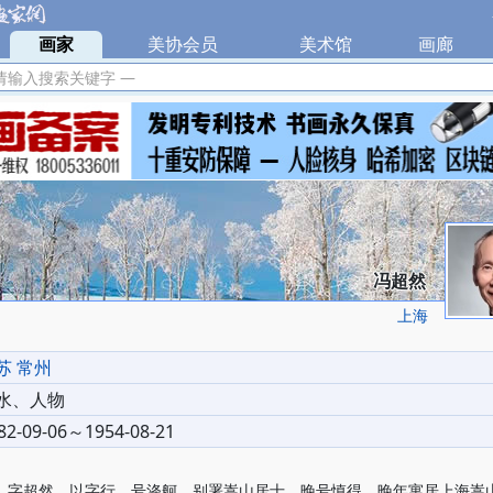
|
画家
|
美协会员
|
美术馆
|
画廊
|
请输入搜索关键字 —
冯超然
上海
苏 常州
水、人物
82-09-06～1954-08-21
超然，以字行，号涤舸，别署嵩山居士，晚号慎得，晚年寓居上海嵩