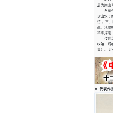
居为嵩山
自童年始
攻山水；
还 。三
生。沦陷
草率挥毫
传世之作
物馆，后
集》。 
= 代表作品