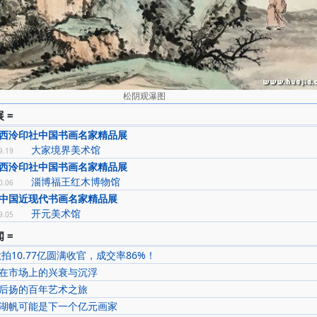
松阴观瀑图
 =
西泠印社中国书画名家精品展
大家境界美术馆
9.19
西泠印社中国书画名家精品展
淄博福王红木博物馆
0.06
中国近现代书画名家精品展
开元美术馆
9.05
 =
秋拍10.77亿圆满收官，成交率86%！
在市场上的兴衰与沉浮
后扬的百年艺术之旅
湖帆可能是下一个亿元画家