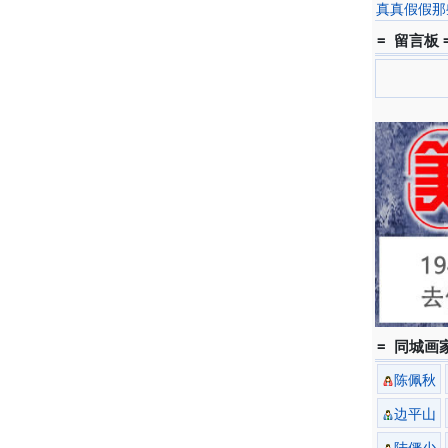
真真假假那
= 留言板 
= 同城画家
陈佩秋
边平山
陆俨少