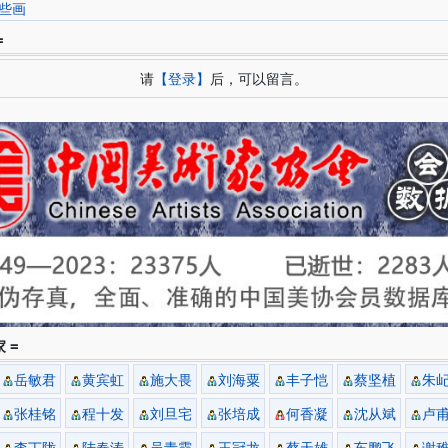
些画
=
请
【登录】
后，可以留言。
 =
岳敏君
黄宾虹
施大畏
刘海粟
丰子恺
蔡坚植
朱
张桂铭
程十发
刘旦宅
张培成
何香凝
沈从斌
卢
李丁陇
陆春涛
吴青霞
王冠龙
蔡天雄
车鹏飞
谢