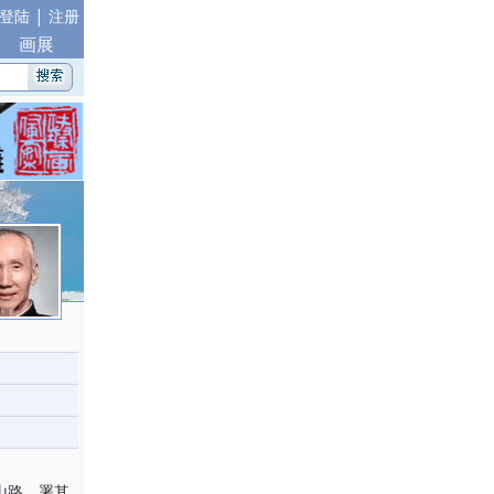
|
登陆
注册
画展
山路，署其