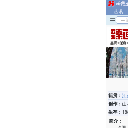
艺讯
— 
籍贯：
江
创作：
山
生卒：
18
简介：
名迥，字