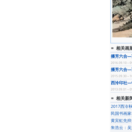
= 相关画展
播芳六合—
2016.09.10～0
播芳六合—
2015.09.30～1
西泠印社—
2013.09.01～0
= 相关新闻
2017西泠
民国书画家
黄宾虹先抑
朱浩云：吴