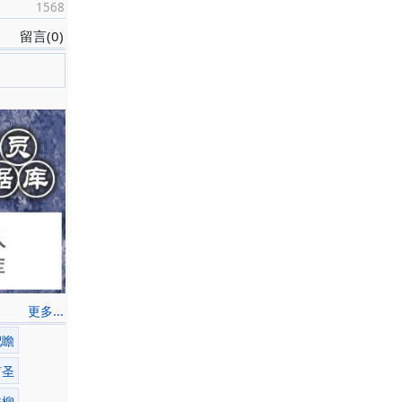
1568
留言(0)
更多...
屺瞻
甫圣
稚柳