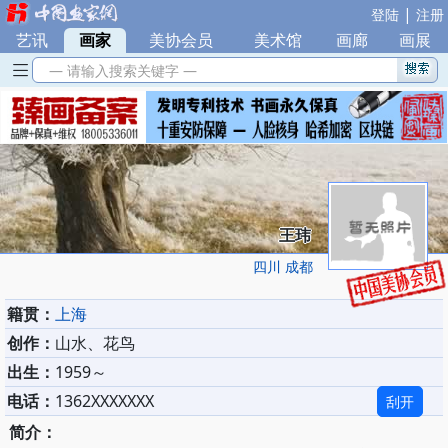
|
登陆
注册
艺讯
|
画家
|
美协会员
|
美术馆
|
画廊
|
画展
— 请输入搜索关键字 —
王玮
四川 成都
籍贯：
上海
创作：
山水、花鸟
出生：
1959～
电话：
1362XXXXXXX
刮开
简介：