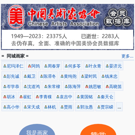
= 同城画家 =
更多...
尼玛泽仁
阿鸽
周春芽
何多苓
叶永青
晏济元
彭先诚
戴卫
陈滞冬
黄纯尧
梁时民
钱来忠
岑学恭
沈道鸿
朱常棣
陈海萍
姚思敏
高晓笛
胡冰
崔虹
李青稞
袁吉中
黄国铭
秦天仑
...
高小华
宋天成
林机
贾雨
郭汝愚
贾宗嵘
我是画家