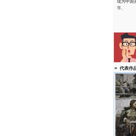
现为中国
等。
重要参展
作品多次参
届中国油画
1997年
获奖情况
= 代表作品
建国三十
奖、中国
作品收藏
作品多为
出版画册
有：《中