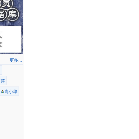
更多...
卫
海萍
高小华