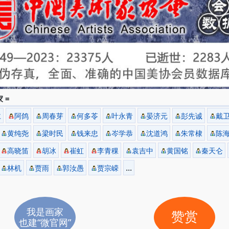
 =
仁
阿鸽
周春芽
何多苓
叶永青
晏济元
彭先诚
戴
黄纯尧
梁时民
钱来忠
岑学恭
沈道鸿
朱常棣
陈
高晓笛
胡冰
崔虹
李青稞
袁吉中
黄国铭
秦天仑
...
林机
贾雨
郭汝愚
贾宗嵘
我是画家
赞赏
也建“微官网”