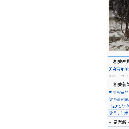
稿》、《
作品介绍
程丛林以
在柴堆上
重、单纯
画艺术倾
= 相关画展
代表作品
天府百年美
作品《19
2018.10.29～1
年，中国
= 相关新闻
母》、《
买空画室的
子》、《
胡润研究院
《与佛同在
《2015
NO.9》
房子》
胡润：艺术
= 留言板 