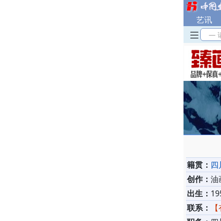
艺讯
— 
籍贯：
四
创作：
油
出生：
19
联系：
【