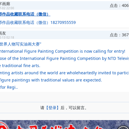
字画廊
点击：406
7-02 22:00
师作品收藏联系电话（微信）
作品收藏联系电话（微信）18270955559
画友
点击：367
2-13 02:18
全世界人物写实油画大赛”
nternational Figure Painting Competition is now calling for entry!
se of the International Figure Painting Competition by NTD Televis
 traditional fine arts.
ainting artists around the world are wholeheartedly invited to partic
 figure paintings with traditional values are expected.
for Regi..
：
请
【登录】
后，可以留言。