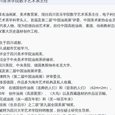
川音乐学院数字艺术系主任
油画家、美术教育家。现任四川音乐学院数字艺术系系主任，电子科
艺术系学科带头人。首届及第二届“中国油画展”评委。中国美术家协会会员
要代表人物。现为驻德自由艺术家。担任中国高校油画、素描、动画教材总编
家重大历史题材创作工程。
 生于四川成都。
 入成都市艺校学习。
年 毕业于四川美术学院油画系。
年 结业于中央美术学院油画系研修班。
四川美院、中央美院、德国奥斯纳布名克大学。
届及第二届中国油画展评委。
年 继聘为《第二届中国油画展》评审委员。
年 移居德国，作品多为海外艺术机构及私人收藏。
1990年 在德国创作油画《送葬的人们》和《迎亲的人们》（62m×2m）。
1996年 创作油画《高原图景》、《大鸟》以及西藏题材的作品近百幅。
年 完成油画《炎—感百年初》和《灵—味百年末》
 组画《生存启示》之二获“第九届全国美展”铜奖。
年 被聘为四川大学艺术学院特聘教授，担任硕士研究生导师。