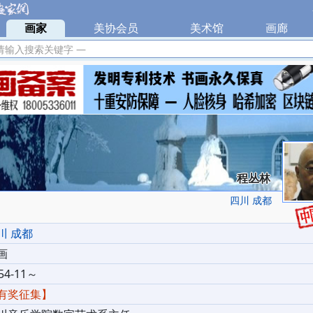
|
画家
|
美协会员
|
美术馆
|
画廊
|
请输入搜索关键字 —
程丛林
四川 成都
川 成都
画
54-11～
有奖征集】