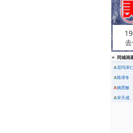
= 同城画家
尼玛泽
陈滞冬
姚思敏
宋天成