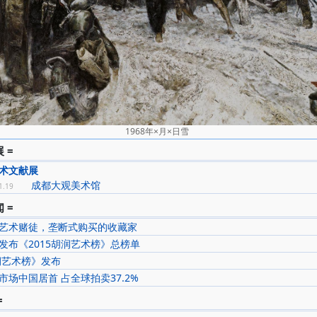
名家精品-程丛林油画风景 》。
朴实无华的艺术手法，描绘生活在大凉山彝民的生活片断。画幅中央一位
，微垂着头，双手紧握，似乎拾木柴之后，感觉到疲累，坐下来休息的片
、强调画面深沉的色调感，使得人物形象的心理层面和视觉的效果强烈。
向是严肃、庄重和崇高，构图完整、人物造型整体概括并着意追求深厚。
1968年×月×日雪
 =
术文献展
68 年×月×日雪》获第五届全国美术展览二等奖，作品有《1978年夏夜》、
成都大观美术馆
1.19
沿海口岸》、《华工船》、《送葬和迎亲的人们》、《阿米子和牛》、《
 =
白山﹒色山》等。《坐妇》、《走道上的马》、《钟楼夕照》、《 寨子里
艺术赌徒，垄断式购买的收藏家
寨门》、《扎什佗布寺》、《 云与水》、《云》、《 院门口》、《远望
发布《2015胡润艺术榜》总榜单
》、《迎亲的人们NO.3、8、12、15》 、《迎亲的人们NO.11》、 《
胡润艺术榜》发布
 、《迎亲的人们NO.4》 、《迎亲的人们NO.2》 、《阴天》、《彝院》 
市场中国居首 占全球拍卖37.2%
=