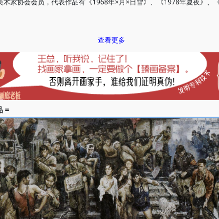
美术家协会会员，代表作品有《1968年×月×日雪》、《1978年夏夜》、
查看更多
加全国美展，1979年建国三十周年全国美展、1984年第六届全国美展、1
展、1992年程丛林画展、1994年第二届中国油画展、1997年程丛林油
中国艺术大展、1998年中国五千年艺术展。
 =
周年全国美展二等奖、首届中国油画展优秀作品奖、第三届中国油画精品
艺术大展铜奖第五届全国美术展览二等奖。
中国美术馆及香港冯平山博物馆、台湾山艺术馆等海外艺术机构及私人收
国当代艺术选集-程丛林专集》《名家精品-程丛林历史画》、《名家画稿-