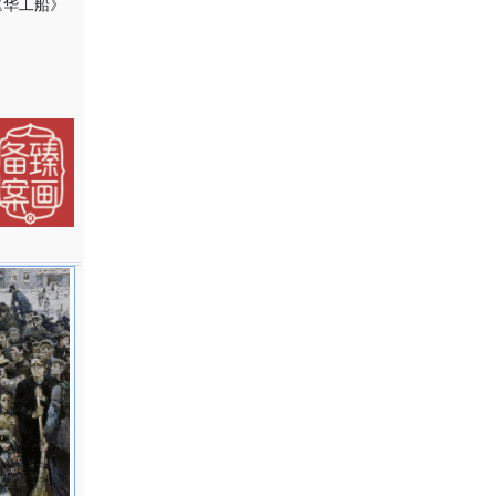
《华工船》
987年首
画展、
展优秀作品
藏。
程丛林手