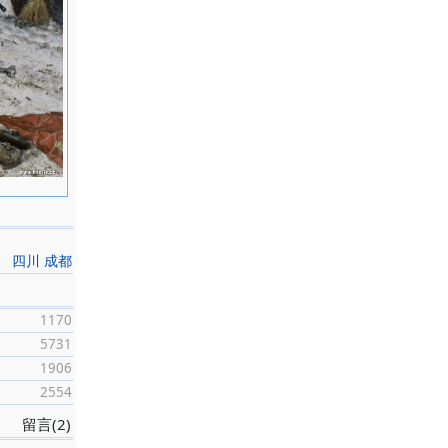
彝族女子坐
刻，用色凝
程丛林的油
《1884
四川 成都
一公一
》、《寨
1170
山寨》、
5731
迎亲的人们
1906
、《彝人的
2554
留言(2)