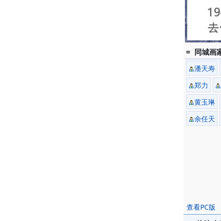
= 同城画家
潘天寿
郑力
黄玉琳
余任天
查看PC版