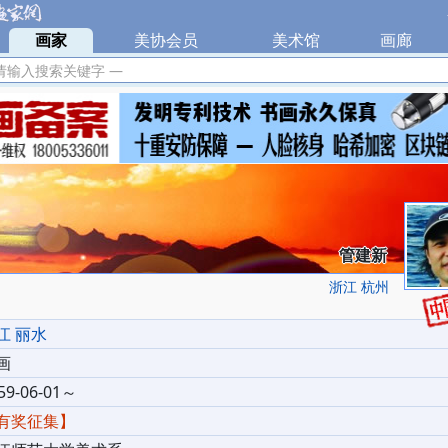
|
画家
|
美协会员
|
美术馆
|
画廊
|
请输入搜索关键字 —
管建新
浙江 杭州
江 丽水
画
59-06-01～
有奖征集】