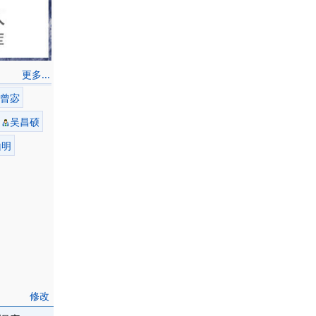
更多...
曾宓
吴昌硕
山明
修改