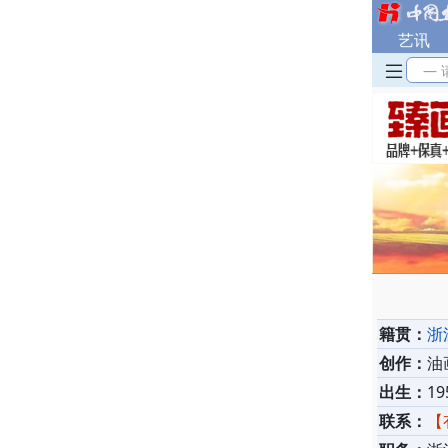
艺讯
— 
籍贯：
浙
创作：
油
出生：
19
联系：
【