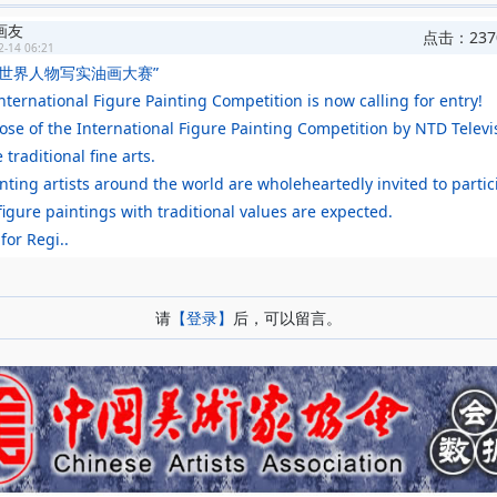
画友
点击：237
2-14 06:21
全世界人物写实油画大赛”
nternational Figure Painting Competition is now calling for entry!
se of the International Figure Painting Competition by NTD Televis
 traditional fine arts.
ainting artists around the world are wholeheartedly invited to partic
 figure paintings with traditional values are expected.
for Regi..
：
请
【登录】
后，可以留言。