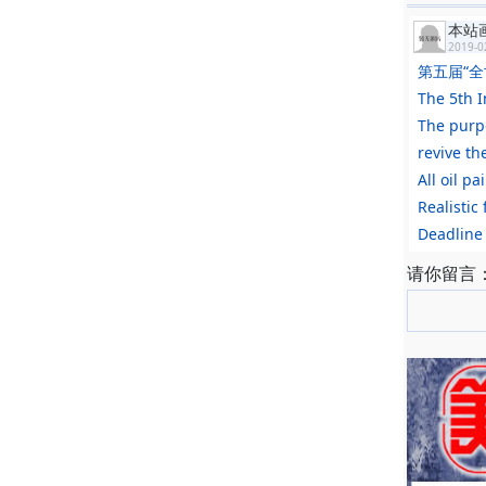
本站
2019-0
第五届“
The 5th I
The purpo
revive the
All oil p
Realistic
Deadline 
请你留言