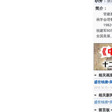
职务：
浙
简介：
管建新(
画学会理
1982
祝建军6
全国美展
= 相关画展
盛世钱塘•
2018.10.10～1
= 相关新闻
盛世钱塘•
= 留言板 