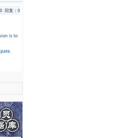
0 回复：0
ion is to
ipate.