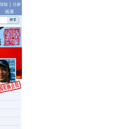
|
登陆
注册
画展