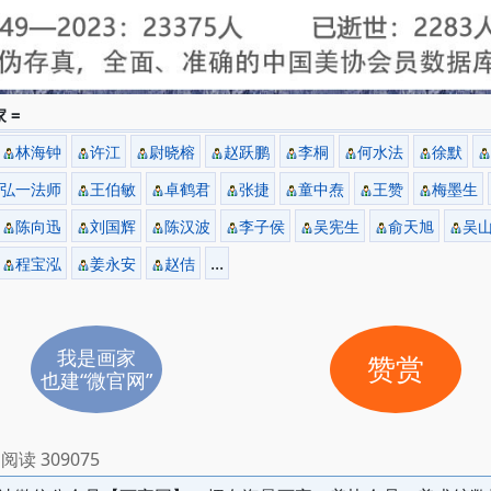
 =
林海钟
许江
尉晓榕
赵跃鹏
李桐
何水法
徐默
弘一法师
王伯敏
卓鹤君
张捷
童中焘
王赞
梅墨生
陈向迅
刘国辉
陈汉波
李子侯
吴宪生
俞天旭
吴
...
程宝泓
姜永安
赵佶
我是画家
赞赏
也建“微官网”
阅读 309075