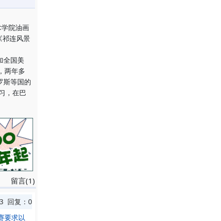
术学院油画
《祁连风景
加全国美
，两年多
罗斯等国的
习，在巴
留言(1)
3 回复：0
赛要求以