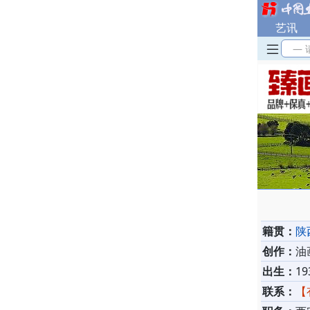
艺讯
— 
籍贯：
陕
创作：
油
出生：
19
联系：
【