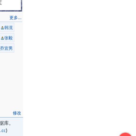
更多...
韩滉
张毅
乔宜男
修改
据库。
)
.cc