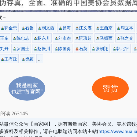
 =
郭全忠
石鲁
刘文西
晁海
江文湛
王西京
阎立本
王东
陈忠志
杨东升
刘永杰
阮班超
马振西
张之光
刘丹
罗国士
赵振川
陈国勇
石英
张朝翔
郭北平
...
王有政
樊颖
我是画家
赞赏
也建“微官网”
阅读 263145
站微信公众号【画家网】，拥有海量画家、美协会员、美术馆数
多资料及相关操作，请在电脑端访问本站主站(
https://www.huajia