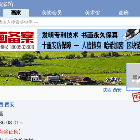
|
画家
|
美协会员
|
美术馆
|
画廊
|
请输入搜索关键字 —
张惠民
陕西 西安
西 西安
画
36-08-01～
有奖征集】