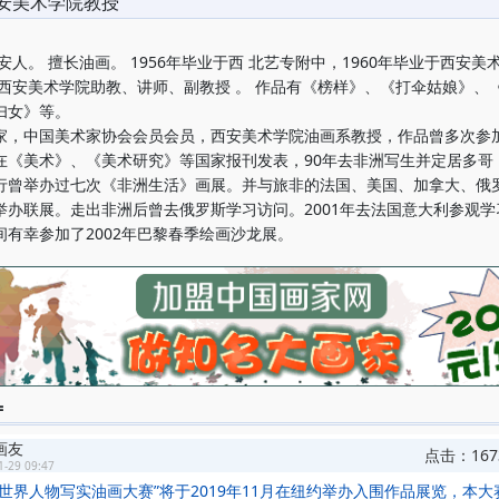
安美术学院教授
人。 擅长油画。 1956年毕业于西 北艺专附中，1960年毕业于西安美
任西安美术学院助教、讲师、副教授 。 作品有《榜样》、《打伞姑娘》、
妇女》等。
中国美术家协会会员会员，西安美术学院油画系教授，作品曾多次参
在《美术》、《美术研究》等国家报刊发表，90年去非洲写生并定居多哥
行曾举办过七次《非洲生活》画展。并与旅非的法国、美国、加拿大、俄
举办联展。走出非洲后曾去俄罗斯学习访问。2001年去法国意大利参观学
间有幸参加了2002年巴黎春季绘画沙龙展。
=
画友
点击：167
1-29 09:47
全世界人物写实油画大赛”将于2019年11月在纽约举办入围作品展览，本大