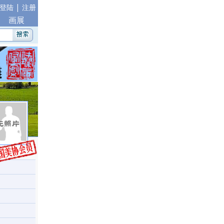
|
登陆
注册
画展