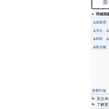
= 同城画家
崔振宽
关仝
韩莉
陈光健
查看PC版
关注本
了解更