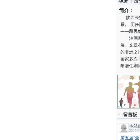
职务：
西
简介：
陕西长安
系。 历
——藏民
油画家，
展。文章
的非洲之
画家多次
黎居住期
= 留言板 
本站
2019-0
第五届“