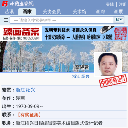
|
登陆
注册
艺讯
|
画家
|
美协会员
|
美术馆
|
画廊
|
画展
— 请输入搜索关键字 —
高晓建
浙江 绍兴
籍贯：
浙江 绍兴
创作：
漫画
出生：
1970-09-09～
联系：
【有奖征集】
职务：
浙江绍兴日报编辑部美术编辑版式设计记者