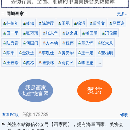
= 同城画家 =
更多...
任伯年
杨轶
陈洪绶
王冕
徐渭
董希文
马西京
田一平
张万琪
张东华
赵之谦
楼国明
冯俊臣
陆秀竞
何国门
方本幼
程伟
章先怀
张大风
陈阳
金跃进
李敬仕
黄安华
王一定
龚桂明
...
王云瑞
蔡栋
陆景林
俞切民
李德忠
我是画家
赞赏
也建“微官网”
阅读 175785
查看PC版
修改
关注本站微信公众号【画家网】，拥有海量画家、美协会