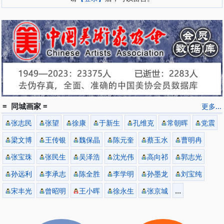
= 同城画家 =
更多...
张志民
张望
徐康
于新生
孔维克
常朝晖
党震
梁文博
王传银
魏保晶
陈元奎
蔡玉水
曹明冉
张宝珠
张民生
吴泽浩
沈光伟
高向祁
郭志光
孙远利
李承志
陈全胜
李学明
孙墨龙
刘宝纯
...
宋丰光
曾昭明
王小晖
徐永生
张京城