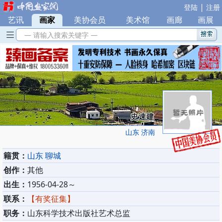
|
登陆
注册
艺讯
|
画家
|
美协会员
|
美术馆
|
画廊
|
画展
— 请输入搜索关键字 —
史速建
山东 济南
籍贯：
山东 聊城
创作：
其他
出生：
1956-04-28～
联系：
【有奖征集】
职务：
山东科学技术出版社艺术总监