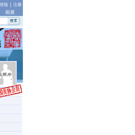
|
登陆
注册
画展