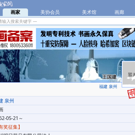
|
画家
|
美协会员
|
美术馆
|
画廊
|
请输入搜索关键字 —
王国建
福建 泉州
建 泉州
画
62-05-21～
有奖征集】