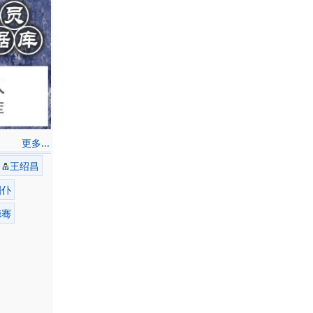
更多...
王绍昌
剑仆
德骞