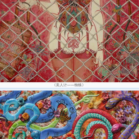
《美人计——蜘蛛》