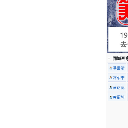
= 同城画家
洪世清
薛军宁
黄达德
黄福坤