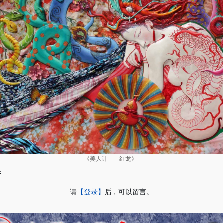
《美人计——红龙》
=
请
【登录】
后，可以留言。