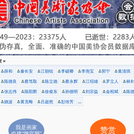
 =
薛和
秦长安
江朝铉
李硕卿
李尧宝
郭宁
黄清琪
陈德良
蔡笃取
陈立德
蔡永辉
江绍雄
罗立人
林
张志伟
陈阳辉
徐俊东
孙德明
刘宗益
金程斌
陈
...
姚波
黄克晦
吕超然
彭传芳
我是画家
赞赏
也建“微官网”