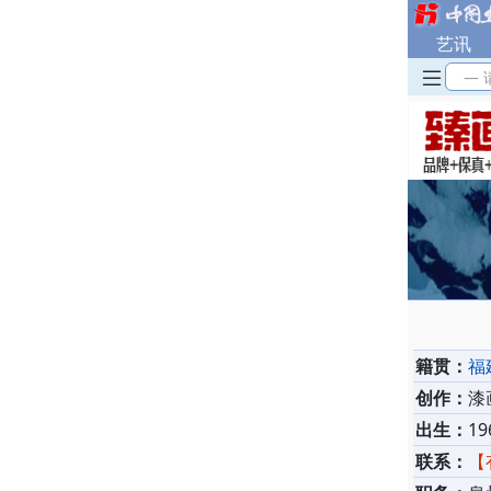
艺讯
— 
籍贯：
福
创作：
漆
出生：
19
联系：
【