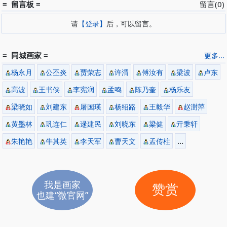
= 留言板 =
留言(0)
请
【登录】
后，可以留言。
= 同城画家 =
更多...
杨永月
公丕炎
贾荣志
许渭
傅汝有
梁波
卢东
高波
王书侠
李宪润
孟鸣
陈乃奎
杨乐友
梁晓如
刘建东
屠国瑛
杨绍路
王毅华
赵澍萍
黄墨林
巩连仁
逯建民
刘晓东
梁健
亓秉轩
...
朱艳艳
牛其英
李天军
曹天文
孟传柱
我是画家
赞赏
也建“微官网”