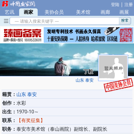
|
登陆
注册
艺讯
|
画家
|
美协会员
|
美术馆
|
画廊
|
画展
— 请输入搜索关键字 —
丁毅
山东 泰安
籍贯：
山东 泰安
创作：
水彩
出生：
1970-10～
联系：
【有奖征集】
职务：
泰安市美术馆（泰山画院）副馆长、副院长