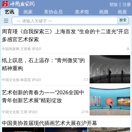
|
登陆
注册
艺讯
|
画家
|
美协会员
|
美术馆
|
画廊
|
画展
— 请输入关键字 —
周育瑾《自我探索三》上海首发 “生命的十二道光”开启
多感官艺术探索
中国画家网 王碧春 评论0
-8-
纸上叹息，石上温存：“青州微笑”的
精神重构
中国文化报 林苗苗 评论0
-17-
艺术创新的青春力——“2026全国中
青年创新艺术展”精彩绽放
中国文化报 王萌 评论0
-219-
中国美协首届现代插画艺术大展在沪开幕