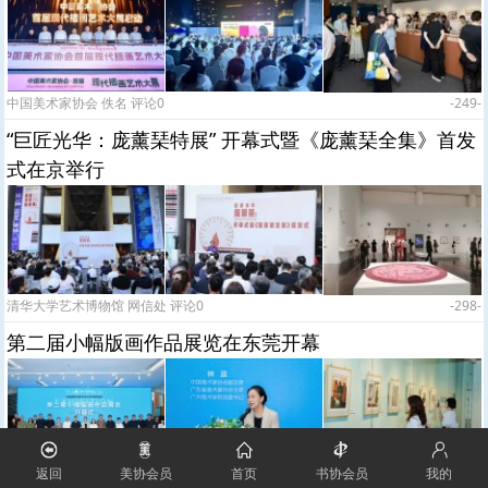
中国美术家协会 佚名 评论0
-249-
“巨匠光华：庞薰琹特展” 开幕式暨《庞薰琹全集》首发
式在京举行
清华大学艺术博物馆 网信处 评论0
-298-
第二届小幅版画作品展览在东莞开幕
返回
美协会员
首页
书协会员
我的
岭南美术馆 佚名 评论0
-320-