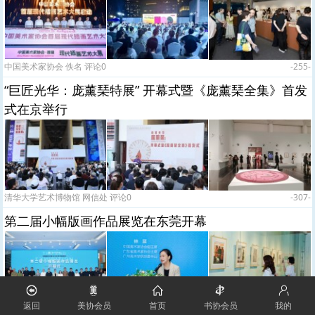
中国美术家协会 佚名 评论0
-255-
“巨匠光华：庞薰琹特展” 开幕式暨《庞薰琹全集》首发
式在京举行
清华大学艺术博物馆 网信处 评论0
-307-
第二届小幅版画作品展览在东莞开幕
返回
美协会员
首页
书协会员
我的
岭南美术馆 佚名 评论0
-328-