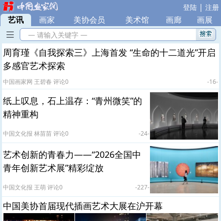
|
登陆
注册
艺讯
|
画家
|
美协会员
|
美术馆
|
画廊
|
画展
— 请输入关键字 —
周育瑾《自我探索三》上海首发 “生命的十二道光”开启
多感官艺术探索
中国画家网 王碧春 评论0
-16-
纸上叹息，石上温存：“青州微笑”的
精神重构
中国文化报 林苗苗 评论0
-24-
艺术创新的青春力——“2026全国中
青年创新艺术展”精彩绽放
中国文化报 王萌 评论0
-227-
中国美协首届现代插画艺术大展在沪开幕