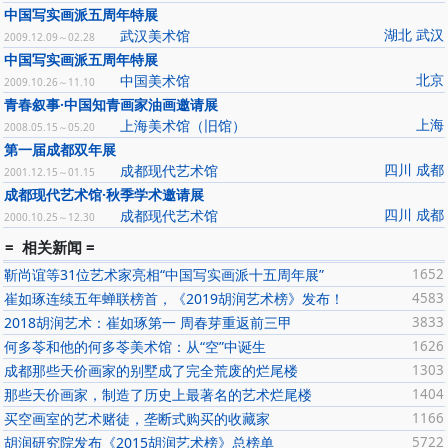
中国写实画派五周年特展
湖北 武汉
武汉美术馆
2009.12.09～02.28
中国写实画派五周年特展
北京
中国美术馆
2009.10.26～11.10
青春叙事·中国知青画家油画邀请展
上海
上海美术馆（旧馆）
2008.05.15～05.20
第一届成都双年展
四川 成都
成都现代艺术馆
2001.12.15～01.15
成都现代艺术馆·秋季学术邀请展
四川 成都
成都现代艺术馆
2000.10.25～12.30
= 相关新闻 =
靳尚谊等31位艺术家亮相“中国写实画派十五周年展”
1652
崔如琢连续五年蝉联榜首，《2019胡润艺术榜》发布！
4583
2018胡润艺术：崔如琢第一 周春芽重返前三甲
3833
何多苓和他的何多苓美术馆：从“空”中诞生
1626
成都那些天价画家的别墅成了完全荒废的烂尾楼
1303
那些天价画家，制造了历史上最著名的艺术烂尾楼
1404
买空画室的艺术赌徒，垄断式购买的收藏家
1166
胡润研究院发布《2015胡润艺术榜》总榜单
5722