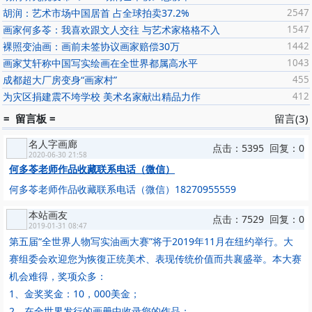
胡润：艺术市场中国居首 占全球拍卖37.2%
2547
画家何多苓：我喜欢跟文人交往 与艺术家格格不入
1547
裸照变油画：画前未签协议画家赔偿30万
1442
画家艾轩称中国写实绘画在全世界都属高水平
1043
成都超大厂房变身“画家村”
455
为灾区捐建震不垮学校 美术名家献出精品力作
412
= 留言板 =
留言(3)
名人字画廊
点击：5395 回复：0
2020-06-30 21:58
何多苓老师作品收藏联系电话（微信）
何多苓老师作品收藏联系电话（微信）18270955559
本站画友
点击：7529 回复：0
2019-01-31 08:47
第五届“全世界人物写实油画大赛”将于2019年11月在纽约举行。大
赛组委会欢迎您为恢復正统美术、表现传统价值而共襄盛举。本大赛
机会难得，奖项众多：
1、金奖奖金：10，000美金；
2、在全世界发行的画册中收录您的作品；