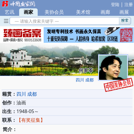
|
登陆
注册
艺讯
|
画家
|
美协会员
|
美术馆
|
画廊
|
画展
— 请输入搜索关键字 —
何多苓
四川 成都
籍贯：
四川 成都
创作：
油画
出生：
1948-05～
联系：
【有奖征集】
简介：