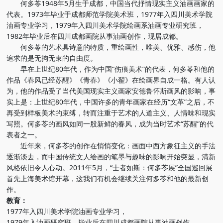
何多苓1948年5月生于成都，中国当代抒情现实主义油画画家的
代表。1973年毕业于成都师范学院美术班，1977年入四川美术学院
油画专业学习，1979年入四川美术学院绘画系油画专业研究班，
1982年毕业后在四川成都画院从事油画创作，现居成都。
何多苓的艺术具诗意的特质，重绘画性，唯美、优雅、感伤，他
追求的是无拘无束的自由度。
早在上世纪80年代，作为中国“伤痕美术”的代表，何多苓和他的
作品《春风已经苏醒》《青春》《小翟》在绘画界自成一格。有人认
为，他的作品受了当代美国现实主义画家安德鲁怀斯画风的影响，事
实上是：上世纪80年代，中国许多的青年画家在经历“文革”之后，不
再受到样板美术的束缚，转而注重于艺术的人道主义、人情味和现实
写照。何多苓的画风如同一股新鲜的春风，成为当时艺术“苏醒”的代
表者之一。
近年来，何多苓的创作在悄悄变化：画面中西方象征主义的手法
逐渐淡去，而中国传统文人绘画的笔墨与趣味的影响开始突显，清新
风格依旧令人心动。2011年5月，“士者如斯：何多苓展”全国巡回展
首先上海美术馆开幕，这我们有机会继续关注何多苓和他的最新创
作。
教育：
1977年入四川美术学院油画专业学习，
1979年入油画研究班，毕业后在四川成都画院从事油画创作