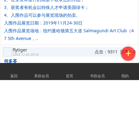
3、获奖者有机会以特殊人才申请美国绿卡；
4、入围作品可以参与展览现场的拍卖。
入围作品展览日期：2019年11月24-30日
入围作品展览场地：纽约曼哈顿第五大道 Salmagundi Art Club（4
7 5th Avenue，..
flytiger
点击：9311 回复：0
2009-12-06 09:54
何多苓
返回
美协会员
首页
书协会员
我的
提起何多苓，总让人想起《春风已经苏醒》、《雪雁》这些作
品。可以说，正因为何多苓创作于上世纪80年代初的这些油画、连
环画先后获奖，一时轰动，他自己也被称为当时“伤痕美术”的代表画
家之一。
何多苓，1948年生于成都。1977年考入四川美术学院油画系。
1982年毕业于该院绘画系油画专业研究生班。毕业后在四川成都画
院从事油画创作。作为当代中国抒情现实主义油画的代表画家，何多
苓的作品经历了几个阶段。