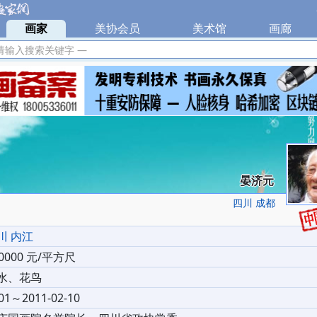
|
画家
|
美协会员
|
美术馆
|
画廊
|
请输入搜索关键字 —
晏济元
四川 成都
川 内江
00000 元/平方尺
水、花鸟
01～2011-02-10