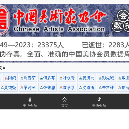
年出版第一部《晏济元书画集》。
年由重庆电视台播出三集专题片《国画大师晏济元》。
年10月应邀在香港集古斋展出，新华社香港分社副长张俊生、外交部驻港
版集团部裁李祖泽、饶宗颐等主持剪彩。
年9月3日在上海美术馆展出，程十发先生等上海书画名流五百多人出席了
上海电视台、《新民晚报》、《文汇报》、《联合时报》等作出了专题采
年1月，9月在汕头市文化艺术交流中心展出，汕头市市委书记壮礼祥、市
。
年7月在顺德市天任美术馆展出作品107幅。
年10月在重庆中天大酒店举办晏济元祝酒会，重庆市农、政、军领导及书
。
 =
年11月赴云南昆明、丽江写生，跨虎跳峡、登玉龙雪山，云南电视台作了
仁
阿鸽
周春芽
何多苓
叶永青
晏济元
彭先诚
戴
报道。
年9月在深圳画院展出，广州军区司令刘镇武及深圳市市委副书记李统书、
黄纯尧
梁时民
钱来忠
岑学恭
沈道鸿
朱常棣
陈
省长）、李有烈、宣传部部长白天等党、政、军领导出席了开幕式。
高晓笛
胡冰
崔虹
李青稞
袁吉中
黄国铭
秦天仑
年7月在北京中国美术馆展出，启功出席了剪彩，中央电视台“东方之子”、
报导，人民日报、光明日报、中国工商报、中国老年报等作了相关报导。
美协会员
首页
书协会员
...
林机
贾雨
郭汝愚
贾宗嵘
年7月-9月应邀在北京钓鱼台国宾馆，为其作2m×3m巨幅山水画一幅，全
、中国社科院院长李铁映等前往钓鱼台看望了晏老先生。
年5月在深圳电视台《长青岁月》，9月广东卫视《南粤大地》作了专题播