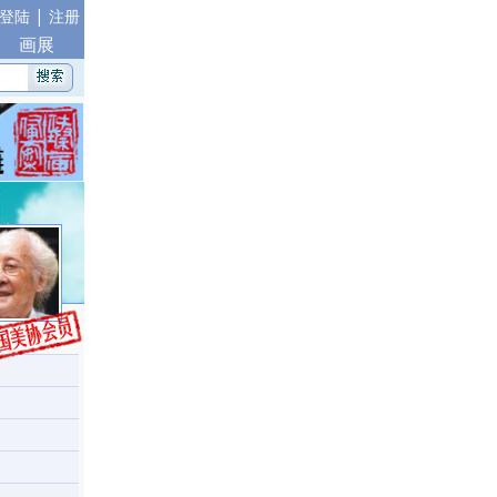
|
登陆
注册
画展