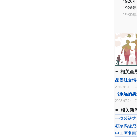
1926
1928
1930
展。
1932
馆举办个
1934
1935
水画两幅
1937
1938
= 相关画展
1944
品墨味文情
1944
2015.01.15～0
生作证婚
《永远的奥
1945
2008.07.24～0
成并题款
1945
= 相关新闻
1947
一位装裱大
1951
独家揭秘成
画展所得
中国著名画
1954