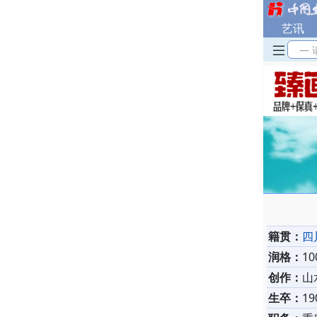
艺讯
— 
籍贯：
四
润格：
1
创作：
山
生卒：
19