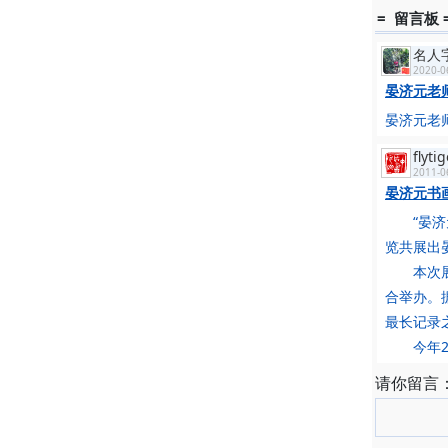
= 留言板 
1957
1962
名人
1962
2020-0
月余返京
晏济元老
1963
晏济元老师
1964
1964
flyti
老推荐以
2011-0
晏济元书
1965
1977
“晏济元
1979
览共展出
功等首批
本次展览
1980
合举办。
1981
最长记录
1982
今年2月
展。
1988
请你留言
1990
1993
1994