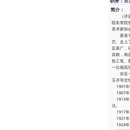
职务：
重
简介：
（济原）
院名誉院
美术家协
晏老七岁
艺。走上
足甚广，
其根，画
热工笔、
一位德高
在近一个
玉岑等交
1901
1907
1913
法。
1917
1921
1924