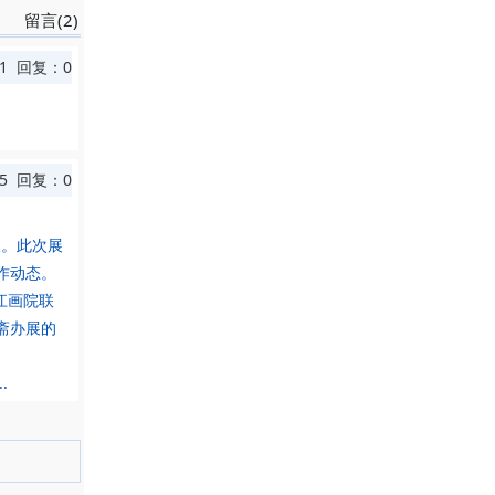
留言(2)
1 回复：0
会禅院，
陈叔通诸
5 回复：0
天。此次展
雄才、启
作动态。
江画院联
斋办展的
个人画
.
功等。