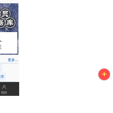
副特派员刘
开幕式。展
访报道。
长周日方观
画界名流出
更多...
《晏老游丽
卫
李容根（现
海萍
高小华
北京电视台
我的
国政协副主
放。