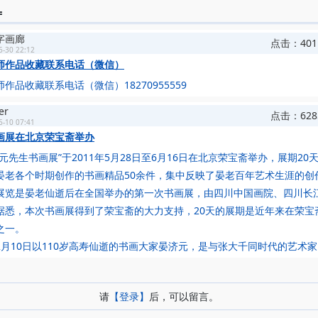
=
年划为右派，58年定为揭帽右派。
年因双肩关节炎赴北京治病，借居中央美院院长吴作人家中。
字画廊
点击：401
年受陈忠仁（刘少奇秘书）之邀与仇鳌、傅抱石等前往庐山游览，后独留海
6-30 22:12
，写稿四十余幅。
师作品收藏联系电话（微信）
年毛泽东七十岁生日，为其写《青松红日》山水一幅祝贺。
作品收藏联系电话（微信）18270955559
年，在北京政协礼堂举行画展。被誉“海外有张大千，国内有晏济元”。
年北京政协元旦举行六十岁以上老人会，由朱德、彭真、郭沫若、谢无量、
ger
点击：628
作品四十余幅在北京政协礼堂展出。
6-10 07:41
画展在北京荣宝斋举办
年卧病在床长达八年余。
年退休后养病在家，重振艺事，再染丹青。
先生书画展”于2011年5月28日至6月16日在北京荣宝斋举办，展期20
年应文化部中国画创作组邀请怀关良、钱松岩、陆俨少、宋文治、亚明、黎
晏老各个时期创作的书画精品50余件，集中反映了晏老百年艺术生涯的创
画家在北京颐和园藻签堂作画。
是晏老仙逝后在全国举办的第一次书画展，由四川中国画院、四川长
年参加省文化会，被推为中国美术家协会四川分会理事。
据悉，本次书画展得到了荣宝斋的大力支持，20天的展期是近年来在荣宝
年任重庆美协副主席，重庆国画院副院长。
之一。
年由中国美术家协会主席吴作人介绍加入中国美协。同年在深圳文化宫举办
10日以110岁高寿仙逝的书画大家晏济元，是与张大千同时代的艺术家.
年任中国社会福利教科文中心国画研究会理事。
：
年乌江写生，为时一月。八月，去乐山、峨嵋浏览写生。
年在北京军事博物馆展出作品一百八十余件。访问老友华君武、吴作人、启
请
【登录】
后，可以留言。
年晏济元书法绘画展和艺术研讨会在重庆市博物馆举行。