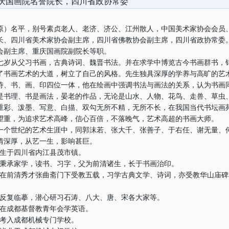
庆国画院名誉院长，四川省政协常委
名平，别号素贞老人、老济、济公、江州散人，中国美术家协会会员
长、四川省美术家协会副主席，四川省佛教协会副主席，四川省政协常委
会副主席、重庆国画院副院长等职。
从父习书画，古典诗词、魏晋书法。并在求学中博览古今书画群书，
了书画艺术的大道，树立了自己的风格。先生独具深厚的学养与高旷的艺
诗、书、画、印四位一体，他在绘画中强调书法与画法的关系，认为书画
是书理、书是画法，晏老的作品，无论是山水、人物、花鸟、走兽、草虫
重彩、泼墨、写意、白描、双勾无所不精，无所不长，在我国当代书坛画
望重，为追求艺术高峰，信心百倍，不落晚气，艺术高超的书画大师。
世纪的艺术生涯中，同郭沫若、张大千、张善子、于右任、谢无量、
情深厚，从艺一生，影响甚巨。
年生于四川省内江县茂市镇。
年秉承家学，读书、习字，父为前清诸生，长于书画治印。
年在前清秀才张曲斋门下受教五载，习学古典文学、诗词，亦受教华山庙碑
年反复临摹，潜心研习石涛、八大、唐、宋各大家等。
年在成都基督教青年会学英语。
年考入成都机械专门学校。