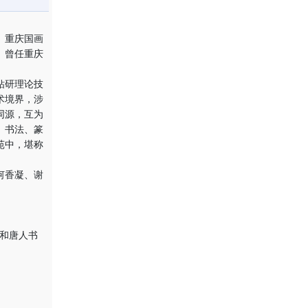
、重庆国画
。曾任重庆
钻研理论技
术境界，涉
同源，互为
、书法、篆
苑中，堪称
何香凝、谢
和唐人书