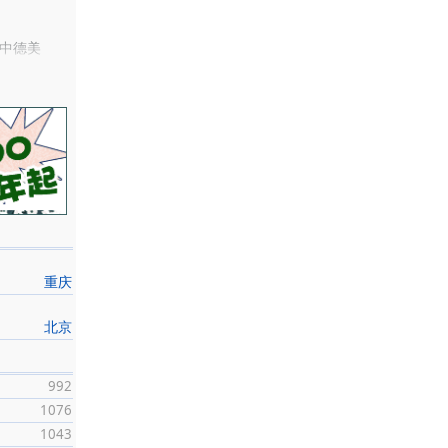
中德美
波同盟会
古石涛山
于右任先
重庆
千代余完
北京
992
，将全部
1076
1043