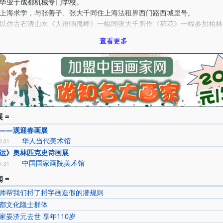
年毕业于成都机械专门学校。
年上海求学，与张善子、张大千同住上海法租界西门路西城里号。
年以仿古石涛山水《人语响孤峰》一幅同张大千所作《荷花》一幅参加柏林
查看更多
年同何香凝女士合作出山水花卉多幅参加上海抗日募捐展。同年，在上海宁
人展览。
年赴日本东京求学。
年就读于日本铁道讲习所、早稻田大学、东京大学，在日留学期间以巨幅仿
参加日本帝国美展。
年与张大千在北平中山公园“水榭”联合举办画展。
年与张大千在重庆交通银行举办抗日募捐联展。
 =
年旅游昆明，以写生作品六十余幅，于南屏电影院展出。
——观迎春画展
年经孙中山挚友刘禹生先生介绍与潘蜀新手重庆柏林餐厅结婚，著名书法家
华人当代美术馆
3.01
人。
运》奥林匹克史诗画展
年在成都中华书局与大千举办联合展出。展出前因病返家。部分未完之作大
中国国家画院美术馆
7.31
。
年于成都四川省银行举办个人展览。
 =
年在成都少城公园举办个人画展。
师帮我们捋了捋字画造假的潜规则
加入中华美术工作者协会，重庆举办抗美援朝捐献画展，以三十件作品参展
都文化隐士群体
捐助抗美援朝。
家晏济元去世 享年110岁
年被西南美术工作者协会吸收为会员。同年参加美协重庆分会。