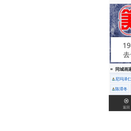
1996
1997
1997
鸿晓、出
1998
出期间，
1999
看了展出
1999
1999
席了酒会
= 同城画家
1999
尼玛泽
江》专题
2000
陈滞冬
广东省副
姚思敏
2001
作了专题
返回
宋天成
2001
席杨汝贷
2002