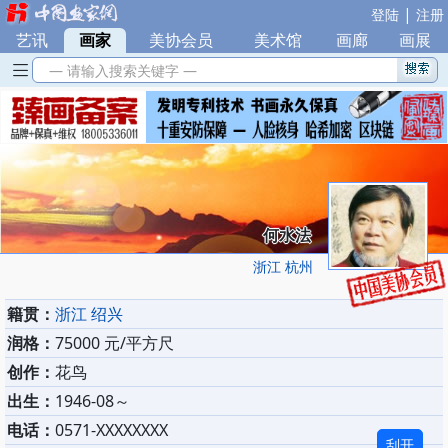
|
登陆
注册
艺讯
|
画家
|
美协会员
|
美术馆
|
画廊
|
画展
— 请输入搜索关键字 —
何水法
浙江 杭州
籍贯：
浙江 绍兴
润格：
75000 元/平方尺
创作：
花鸟
出生：
1946-08～
电话：
0571-XXXXXXXX
刮开