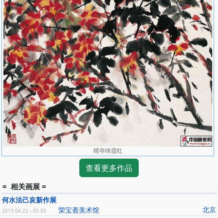
晴夺绮霞红
查看更多作品
= 相关画展 =
何水法己亥新作展
北京
荣宝斋美术馆
2019.04.22～05.05