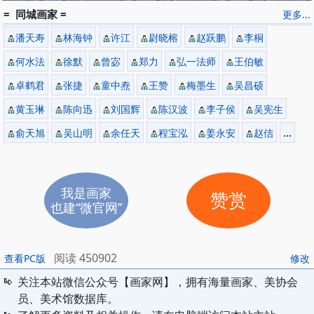
= 同城画家 =
更多...
潘天寿
林海钟
许江
尉晓榕
赵跃鹏
李桐
何水法
徐默
曾宓
郑力
弘一法师
王伯敏
卓鹤君
张捷
童中焘
王赞
梅墨生
吴昌硕
黄玉琳
陈向迅
刘国辉
陈汉波
李子侯
吴宪生
...
俞天旭
吴山明
余任天
程宝泓
姜永安
赵佶
我是画家
赞赏
也建“微官网”
阅读 450902
查看PC版
修改
关注本站微信公众号【画家网】，拥有海量画家、美协会
员、美术馆数据库。