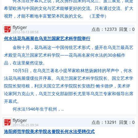
何水法在开幕式上说，此次携作品来到乌克兰、波兰展览，就是
希望欧洲与中国的文化与艺术能够更好的交流。只有通过交流、扩大
视野，才能不断地丰富繁荣本民族的文化。 （王爱华）
flytiger
点击：12373 回复：0
2012-10-13 08:58
何水法花鸟画展在乌克兰国家艺术科学院举行
金秋十月，花鸟画这一中国传统艺术形式，盛开在乌克兰最高艺
术殿堂乌克兰国家艺术科学院——花鸟画名家何水法的30余幅作
品，在这里粲然绽放。
10月5日，在乌克兰著名小提琴家欧林悠扬婉转的琴声中，何水
法花鸟画展缓缓拉开序幕。乌克兰国家艺术科学院院长、国立艺术学
院院长契培根，利沃夫国立艺术学院院长安德烈·鲍卡德伊，美术评
论家阿力克山大，乌克兰文化部副部长尤里等乌克兰专家和领导出席
开幕式。
何水法1946年生于杭州，..
flytiger
点击：13291 回复：0
2011-06-25 09:34
洛阳师范学院美术学院名誉院长何水法受聘仪式