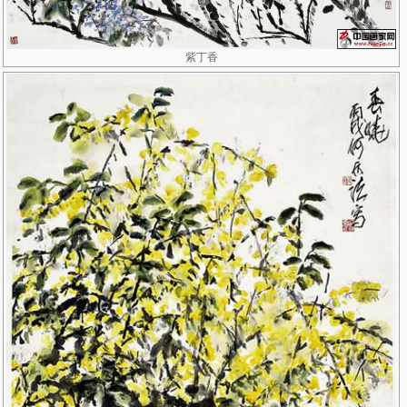
法》等二十余部。
◇ 何水法先生被中国美协多次特聘为全国性画展评审委员。
紫丁香
◇ 何水法作品被中国美协编入《中国当代美术家》（全国100位画
家）CD-ROM光盘（1996）。
◇ 被中国文联、中国美协评为“中国画坛百杰”（1997）、“中国百
杰画家”（1999）。
◇ 被中国艺术研究院、黄宾虹国际学术研讨会暨系列展览组织委
员会授予“2004·黄宾虹奖”（2004）。
教育：
1980年毕业于中国美术学院中国画系花鸟画研究生班。