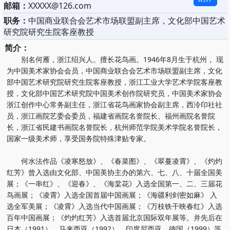
邮箱：
XXXXX@126.com
职务：
中国商业联合会艺术市场联盟副主席，文化部中国艺术
研究院研究生院客座教授
简介：
别名何雁，浙江绍兴人。擅长花鸟画。1946年8月生于杭州， 现
为中国美术家协会会员，中国商业联合会艺术市场联盟副主席，文化
部中国艺术研究院研究生院客座教授，浙江工业大学艺术学院客座教
授，文化部中国艺术研究院中国美术创作院研究员，中国美术家协会
浙江创作中心常务副主任，浙江省花鸟画家协会副主席，西泠印社社
员，浙江画院艺委会委员，福建省画院名誉院长、福州画院名誉院
长，浙江省民建书画院名誉院长，杭州师范学院美术学院名誉院长，
国家一级美术师，享受国务院特殊津贴专家。
何水法作品《凌寒怒放》、《春菜图》、《翠蔓凌霄》、《灼灼
红芳》曾入选由文化部、中国美协主办的第六、七、八、十届全国美
展；《一串红》、《迎春》、《海棠花》入选全国第一、二、三届花
鸟画展；《凌霄》入选全国首届中国画展；《海疆利剑密如麻》 入
选全军美展；《凌霄》入选当代中国画展；《万枝铁干映春红》入选
百年中国画展；《灼灼红芳》入选首届北京国际双年展等。并先后在
日本（1991）、马来西亚（1992）、印度尼西亚、德国（1999）等