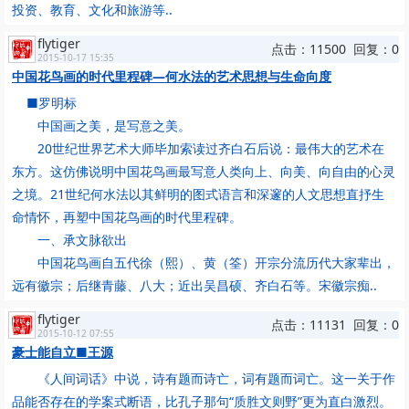
投资、教育、文化和旅游等..
flytiger
点击：11500 回复：0
2015-10-17 15:35
中国花鸟画的时代里程碑—何水法的艺术思想与生命向度
■罗明标
中国画之美，是写意之美。
20世纪世界艺术大师毕加索读过齐白石后说：最伟大的艺术在
东方。这仿佛说明中国花鸟画最写意人类向上、向美、向自由的心灵
之境。21世纪何水法以其鲜明的图式语言和深邃的人文思想直抒生
命情怀，再塑中国花鸟画的时代里程碑。
一、承文脉欲出
中国花鸟画自五代徐（熙）、黄（筌）开宗分流历代大家辈出，
远有徽宗；后继青藤、八大；近出吴昌硕、齐白石等。宋徽宗痴..
flytiger
点击：11131 回复：0
2015-10-12 07:55
豪士能自立■王源
《人间词话》中说，诗有题而诗亡，词有题而词亡。这一关于作
品能否存在的学案式断语，比孔子那句“质胜文则野”更为直白激烈。