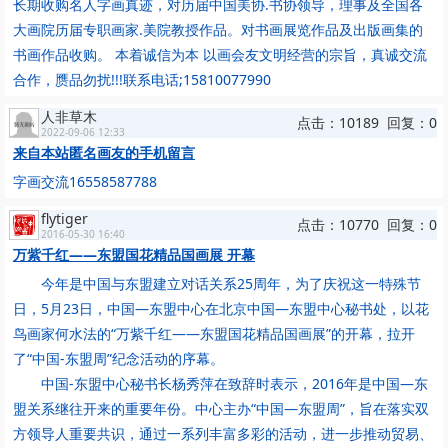
长期收购名人字画真迹，对历届中国美协.书协领导，理事及全国各
大画院历届专职画家.美院教授作品。对书画展览作品及出版画集的
书画作品收购。 本着诚信为本 以画会友文明经营的宗旨，真诚交流
合作，赝品勿扰!!!联系电话;15810077990
人非草木
点击：10189 回复：0
2022-09-06 12:33
来自本站匿名画友的手机留言
字画交流16558587788
flytiger
点击：10770 回复：0
2016-05-30 16:40
万紫千红——东盟国花精品国画展 开幕
今年是中国与东盟建立对话关系25周年，为了庆祝这一特殊节
日，5月23日，中国—东盟中心在北京中国—东盟中心秘书处，以花
鸟画家何水法的“万紫千红——东盟国花精品国画展”的开幕，拉开
了“中国-东盟周”纪念活动的序幕。
中国-东盟中心秘书长杨秀萍在致辞时表示，2016年是中国—东
盟关系继往开来的重要年份。中心主办“中国—东盟周”，旨在落实双
方领导人重要共识，通过一系列丰富多彩的活动，进一步推动贸易、