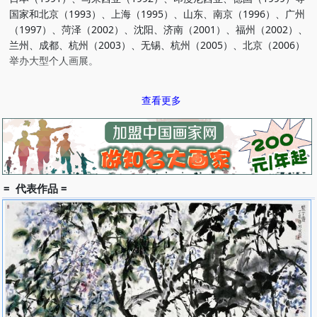
国家和北京（1993）、上海（1995）、山东、南京（1996）、广州
（1997）、菏泽（2002）、沈阳、济南（2001）、福州（2002）、
兰州、成都、杭州（2003）、无锡、杭州（2005）、北京（2006）
举办大型个人画展。
何水法曾对两宋的花鸟画作过精深的研究，因此，他的工笔花鸟
查看更多
结构严谨，用笔圆润自如，设色典雅秀逸，写意则受青藤、八大之影
响，因而所作写意花鸟 气旺神畅，笔墨华滋，浑然天成，厚实灵
动，相映成趣。
何水法作品被中国美术馆、中国画研究院、中央军委、北京人民
大会堂、中南海紫光阁、勤政殿、怀仁堂、钓鱼台国宾馆和毛泽东纪
= 代表作品 =
念堂及美国亚洲艺术博物馆、日本国际美协、澳洲东方艺术家协会所
收藏。出版有《何水法花鸟画集》、《何水法作品》、《何水法牡
丹》、《何水法画花》、《当代艺术家画库——何水法》、《百杰画
家——何水法》《水墨状态——何水法》、《工笔荷花技法》、《流
霞斋谈艺录》、《何水法——跨世纪杰出中国画家作品集》、《走进
画家——何水法》、《何水法国画解析》、《中国写意花鸟画技法》
（含CD—ROM光盘）、《何水法——四季花语》、《中国画精品系
列丛书——何水法工笔花鸟画》、《当代最具升值潜力的画家·何水