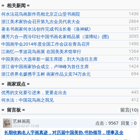
= 相关新闻 =
何水法花鸟画新作亮相北京正山堂书画院
1436
浙江美术家协会召开第九次会员代表大会
2864
著名书画家何水法创作完成书法长卷《洛神赋》
1637
播芳六合—西泠印社中国书画名家精品展（淄博站）(图)
3095
中国画学会2014年度全国工作会议在青岛召开
1490
江南忆—李波花鸟画展 在国美美术馆举行
1564
中国美协八大选举新一届主席团，刘大为连任主席
4673
浙江省中国画家协会成立，卢坤峰为首任主席
1424
浙江侨界名媛携手玉树 画家作品义卖74万余元
694
= 画家观点 =
优秀的文化要引进来，更要走出去
445
何水法：中国花鸟画之我见
412
= 留言板 =
留言(10)
艺林画苑
点击：9567 回复：0
2023-02-07 15:08
长期收购名人字画真迹，对历届中国美协.书协领导，理事及全