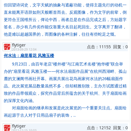
但回望诗词史，文字天赋的抽象与遮蔽功能，使得主题先行的动机一
直未能离开语辞如刑天般断首而去。反观图像，作为文字的前辈，倒
更符合王国维所云，俾论中西，画者总是在作品完成之后，方始题字
签名，亦少有几件劣作能仅靠重大名目起死回生。文字离开了翻译，
他是难以超越国界的，而图像的各种注解，往往有些蛇足之慨。
flytiger
点击：11155 回复：0
2013-09-29 12:04
何水法：扇里看花 风雅玉楼
9月23日，由百年老店“楼外楼”与江南艺术名楼“抱华楼”联合举
办的“扇里看花 风雅玉楼——何水法扇面作品展”在杭州西湖畔、孤山
麓的文澜阁书画社开幕。画展共展出花鸟画家何水法的26幅扇面作
品。此次展览展品数量虽然不多，但却精雅别致，主办方试图通过精
致的作品带领观众，探究作品背后所蕴含的关于杭州、关于扇面绘画
的深厚文化内涵。
对扇面绘画的继承和发展是此次展览的一个重要关注点。扇面绘
画起源于古人对于日用品扇子的装饰，..
flytiger
点击：12152 回复：0
2012-12-15 10:03