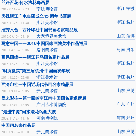
丝路百花·何水法花鸟画展
浙江 宁波
宁波博物馆
2017.07.07～07.23
庆祝浙江广电集团成立15 周年书画展
浙江 杭州
浙江美术馆
2016.11.23～11.30
播芳六合—西泠印社中国书画名家精品展
山东 淄博
大家境界美术馆
2016.09.10～09.19
写意中国——2016中国国家画院美术作品巡展
河南 洛阳
洛阳美术馆
2016.04.15～05.06
画风画峰——浙江花鸟画名家作品展
浙江 杭州
浙江美术馆
2015.12.25～02.26
“辑页掇英”第三届杭州·中国画双年展
浙江 杭州
浙江美术馆
2014.12.23～03.08
西泠印社—中国近现代书画名家精品展
山东 淄博
开元美术馆
2013.09.01～09.05
墨来彩往—第一回岭南江南中国画名家邀请展
广东 广州
广州艺术博物院
2012.12.01～12.05
“走进中原”何水法花鸟画大展
河南 郑州
河南博物院
2009.11.12～11.16
中国画名家作品展
山东 淄博
开元美术馆
2006.09.28～10.10