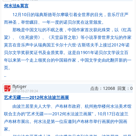
何水法&莫言
12月10日的瑞典斯德哥尔摩吸引着全世界的目光，音乐厅庄严
而神圣，举世瞩目、一年一度的诺贝尔奖在这里颁发。
那晚是中国文坛的不眠之夜，中国作家首次获此殊荣，以《红高
粱》、《生死疲劳》、《天堂蒜苔之歌》等小说享誉世界文坛的作家
莫言在音乐声中从瑞典国王卡尔十六世·古斯塔夫手上接过2012年诺
贝尔文学奖获奖证书及金质奖章。这是自1901年诺贝尔文学设立百
年以来第一个走上领奖台的中国籍作家，中国文学史由此翻开新的一
页。
..
flytiger
点击：12068 回复：0
2012-10-27 09:24
艺术无疆——2012何水法波兰画展
由波兰居里夫人大学、卢布林市政府、杭州抱华楼何水法美术馆
联合主办的“艺术无疆——2012何水法波兰画展”，10月17日在波兰
卢布林市展出。何水法是第一位应邀到卢布林市举行画展的中国画
家。