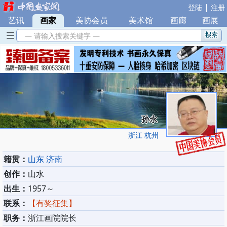
|
登陆
注册
艺讯
|
画家
|
美协会员
|
美术馆
|
画廊
|
画展
— 请输入搜索关键字 —
孙永
浙江 杭州
籍贯：
山东 济南
创作：
山水
出生：
1957～
联系：
【有奖征集】
职务：
浙江画院院长