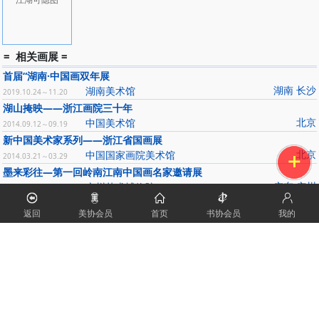
= 相关画展 =
首届“湖南·中国画双年展
湖南 长沙
湖南美术馆
2019.10.24～11.20
湖山掩映——浙江画院三十年
北京
中国美术馆
2014.09.12～09.19
新中国美术家系列——浙江省国画展
北京
中国国家画院美术馆
2014.03.21～03.29
墨来彩往—第一回岭南江南中国画名家邀请展
广东 广州
广州艺术博物院
2012.12.01～12.05
浙江画院建院二十五周年庆典系列展
返回
美协会员
首页
书协会员
我的
浙江 杭州
浙江美术馆
2009.12.22～01.08
= 相关新闻 =
首届“湖南·中国画双年展”在湖南美术馆开幕
1839
攀登新征程 铸就美术梦—全国画院系统2018年重点工作扫描
2964
《中国画院志》全国编撰工作在杭启动
1158
浙江画院院长孙永批黄宾虹是垃圾桶
2571