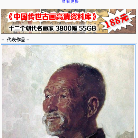
查看更多
州）、王式廓素描艺术展（1995年）、中国建国五十周年油画展
（1998年）。出版画册：《血衣》、《王式廓素描集》、《王式廓
画集》。出版专着：《王式廓艺术研究》。
王式廓是一位热爱农民，热爱农村题材的画家，被任誉为“农民画
家”，于是在的创作中出现了大量农村题材的作品。他始终用他锐利
= 代表作品 =
而又充满热情的眼光捕捉最纯朴、最自然、最生动的描绘对象，用他
极深的绘画功底去追求朴实无华的自然之美，将他的全部心血献给了
他热爱的农民。
1954年，王式廓先生开始《血衣》的创作，《血衣》是公认的王
先生的代表作，是反映中国农民觉醒的纪念碑性的作品。此画的创作
长达20年之久，王先生为此耗尽了心血。为了这幅画，王先生做了大
量前期准备，绘制了一系列的人物素描，这些单幅的素描作品本身已
经表现出了王式廓先生素描的功力和成就。经过长实践的酝酿和严肃
的探讨，王先生数易其稿，终于在1973年创作完成了这幅现藏于中
国革命博物馆的，纵1.92米，横3.45米的巨幅素描《血衣》，以它震
撼人心的力量在中国现代美术史上写下了厚重的一笔。
王先生不仅对油画、素描有精深造诣，而且木刻、速写、水墨、书