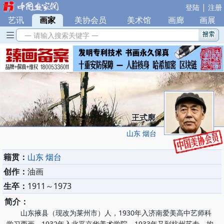
|
登陆
注册
艺讯
|
画家
|
美协会员
|
美术馆
|
画廊
|
画展
— 请输入搜索关键字 —
王式廓
山东 烟台
籍贯：
山东 烟台
创作：
油画
生卒：
1911～1973
简介：
山东掖县（现改为莱州市）人，1930年入济南爱美高中艺师科
学习西画，1932年入北平京华美术学院，1933年又到杭州艺专，均