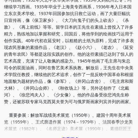
继续学习西画。1935年毕业于上海美专西画系，1936年考入日本国
立东京美术学校。1937年回国参加抗日救亡运动，画了大量巨幅抗
日宣传画，像《保卫家乡》、《大刀向鬼子们的头上砍去》、《杀
敌》、《再上前线》等等。留学日本的王先生在素描上曾投入了许多
精力，熟练地加以掌握和研究，回国后，将他学到的绘画技巧运用于
创作实践。40年代初在延安时，以粗糙的土纸为原料，完成了许多表
现农民形象的素描作品，《老汉》、《赵小六》、《老农》、《延安
的青年农民》等都是这段实践的创作。他的这些素描已达到了惊人的
艺术高度，充满了让人敬佩的感染力。1945年他画了毛主席与朱总
司令的双面油画，同时在鲁艺美术系执教。解放后，王先生在中央美
术学院任教授，继续他的艺术追求，创作了一批反映中国革命和根据
地面貌为题材的作品，像《参军》、《井冈山农舍》、《毛主席和斯
大林》、《井冈山会师》、《秋收场上》等，另外还创作了《北戴
河》、《徐悲鸿夫人》、《少女像》。他的作品备受徐悲鸿先生称
赞，还被苏联专家马克西莫夫誉为可与俄罗斯画家列宾并列的画家。
重要参展：解放军战绩美术展览（1950年）、建国十周年美术展
览（1959年）、王式廓遗作展（1974－1979年）、法国春季沙龙美
术展览（1982年）、《名师足迹》美术展（1990年）、素描巨匠王
式廓作品展（1993年·日本）、素描巨匠王式廓作品展（1993年·广