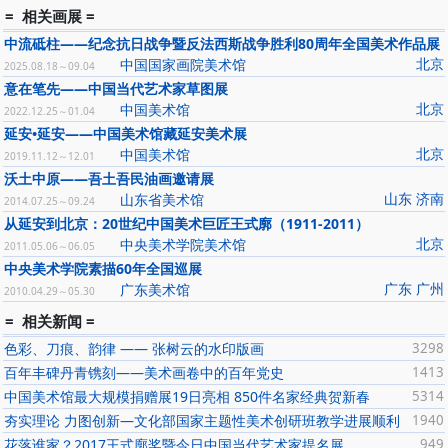
= 相关画展 =
中流砥柱——纪念抗日战争暨反法西斯战争胜利80周年全国美术作品展
北京
中国国家画院美术馆
2025.08.18～09.04
意在笔先——中国当代艺术家草图展
北京
中国美术馆
2022.12.25～01.04
延安•延安——中国美术馆藏延安美术展
北京
中国美术馆
2019.11.12～12.01
沃土中原——吾土吾民油画邀请展
山东 济南
山东省美术馆
2014.07.25～09.24
从延安到北京：20世纪中国美术巨匠王式廓（1911-2011）
北京
中央美术学院美术馆
2011.05.06～06.05
中央美术学院素描60年全国巡展
广东 广州
广东美术馆
2010.04.29～05.30
= 相关新闻 =
色彩、刀痕、韵律 —— 张树云的水印版画
3298
百年丰碑丹青镌刻——美术画卷中的百年党史
1413
中国美术馆最大规模捐赠展19日亮相 850件名家经典贺新春
5314
夯实理论 力图创新—文化部国家主题性美术创研班教学进展顺利
1940
花落谁家？2017王式廓奖暨今日中国当代艺术家提名展
949