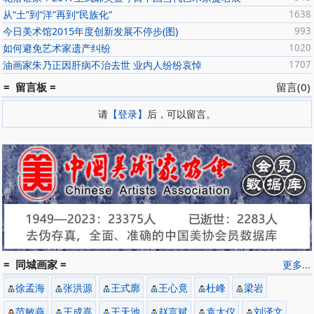
从“土”到“洋”再到“民族化”
1638
今日美术馆2015年度创新发展不停步(图)
993
如何避免艺术家遗产纠纷
1020
油画家朱乃正因肝病不治去世 业内人纷纷哀悼
1707
= 留言板 =
留言(0)
请
【登录】
后，可以留言。
= 同城画家 =
更多...
徐孟海
张洪源
王式廓
王心竟
杜峰
梁岩
范敏燕
王成喜
王天池
赵言斌
袁大仪
刘泽文