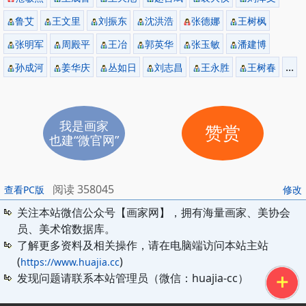
鲁艾
王文里
刘振东
沈洪浩
张德娜
王树枫
张明军
周殿平
王冶
郭英华
张玉敏
潘建博
...
孙成河
姜华庆
丛如日
刘志昌
王永胜
王树春
我是画家
赞赏
也建“微官网”
阅读 358045
查看PC版
修改
关注本站微信公众号【画家网】，拥有海量画家、美协会
员、美术馆数据库。
了解更多资料及相关操作，请在电脑端访问本站主站
(
)
https://www.huajia.cc
发现问题请联系本站管理员（微信：huajia-cc）