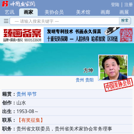
|
登陆
注册
艺讯
|
画家
|
美协会员
|
美术馆
|
画廊
|
画展
— 请输入搜索关键字 —
方坤
贵州 贵阳
籍贯：
贵州 毕节
创作：
山水
出生：
1953-08～
联系：
【有奖征集】
职务：
贵州省文联委员，贵州省美术家协会常务理事