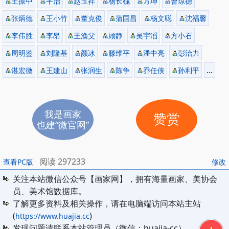
王振中
平治
赵玉祥
杨长槐
方坤
曹琼德
张炳德
王小竹
董克俊
蒲国昌
杨文聪
沈福馨
李伟胜
李昂
王渔父
顾静
吴宇滔
方小石
周明鉴
刘隆基
颜冰
滕维平
潘中亮
彭治力
...
谌宏微
王建山
张润生
陈争
乔任侠
孙利平
我是画家
赞赏
也建“微官网”
阅读 297233
查看PC版
修改
关注本站微信公众号【画家网】，拥有海量画家、美协会
员、美术馆数据库。
了解更多资料及相关操作，请在电脑端访问本站主站
(
)
https://www.huajia.cc
发现问题请联系本站管理员（微信：huajia-cc）