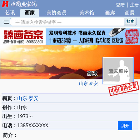
|
登陆
注册
艺讯
|
画家
|
美协会员
|
美术馆
|
画廊
|
画展
— 请输入搜索关键字 —
高波
山东 泰安
籍贯：
山东 泰安
创作：
山水
出生：
1973～
电话：
1385XXXXXXX
刮开
简介：