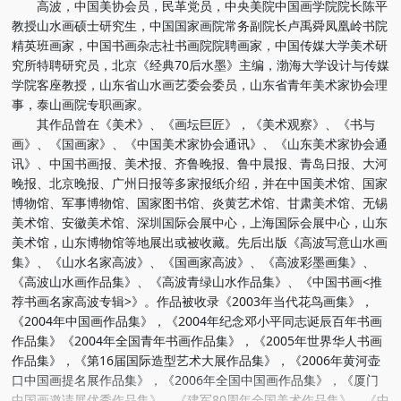
高波，中国美协会员，民革党员，中央美院中国画学院院长陈平
教授山水画硕士研究生，中国国家画院常务副院长卢禹舜凤凰岭书院
精英班画家，中国书画杂志社书画院院聘画家，中国传媒大学美术研
究所特聘研究员，北京《经典70后水墨》主编，渤海大学设计与传媒
学院客座教授，山东省山水画艺委会委员，山东省青年美术家协会理
事，泰山画院专职画家。
其作品曾在《美术》、《画坛巨匠》，《美术观察》、《书与
画》、《国画家》、《中国美术家协会通讯》、《山东美术家协会通
讯》、中国书画报、美术报、齐鲁晚报、鲁中晨报、青岛日报、大河
晚报、北京晚报、广州日报等多家报纸介绍，并在中国美术馆、国家
博物馆、军事博物馆、国家图书馆、炎黄艺术馆、甘肃美术馆、无锡
美术馆、安徽美术馆、深圳国际会展中心，上海国际会展中心，山东
美术馆，山东博物馆等地展出或被收藏。先后出版《高波写意山水画
集》、《山水名家高波》、《国画家高波》、《高波彩墨画集》、
《高波山水画作品集》、《高波青绿山水作品集》、《中国书画<推
荐书画名家高波专辑>》。作品被收录《2003年当代花鸟画集》，
《2004年中国画作品集》，《2004年纪念邓小平同志诞辰百年书画
作品集》《2004年全国青年书画作品集》，《2005年世界华人书画
作品集》，《第16届国际造型艺术大展作品集》，《2006年黄河壶
口中国画提名展作品集》，《2006年全国中国画作品集》，《厦门
中国画邀请展优秀作品集》，《建军80周年全国美术作品集》，《中