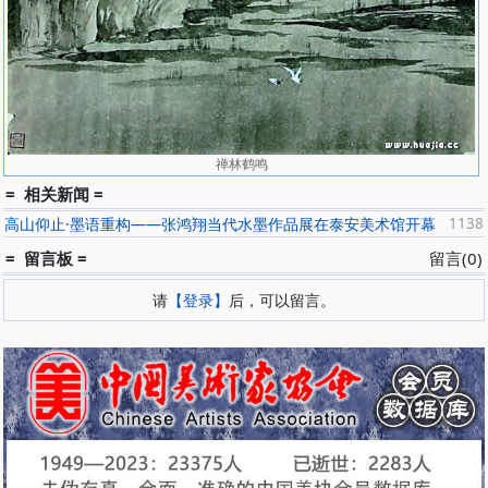
禅林鹤鸣
= 相关新闻 =
高山仰止·墨语重构——张鸿翔当代水墨作品展在泰安美术馆开幕
1138
= 留言板 =
留言(0)
请
【登录】
后，可以留言。