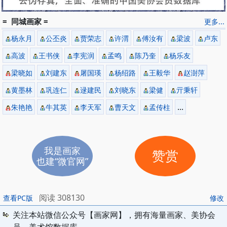
= 同城画家 =
更多...
杨永月
公丕炎
贾荣志
许渭
傅汝有
梁波
卢东
高波
王书侠
李宪润
孟鸣
陈乃奎
杨乐友
梁晓如
刘建东
屠国瑛
杨绍路
王毅华
赵澍萍
黄墨林
巩连仁
逯建民
刘晓东
梁健
亓秉轩
...
朱艳艳
牛其英
李天军
曹天文
孟传柱
我是画家
赞赏
也建“微官网”
阅读 308130
查看PC版
修改
关注本站微信公众号【画家网】，拥有海量画家、美协会