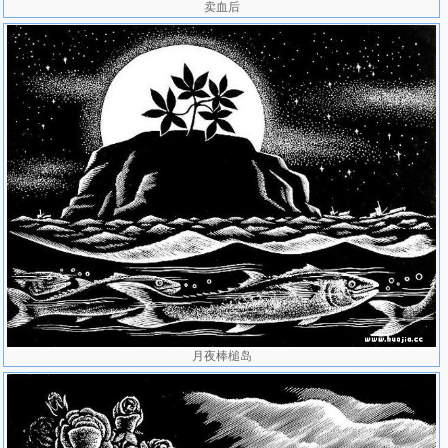
卖血后
月夜棒槌岛