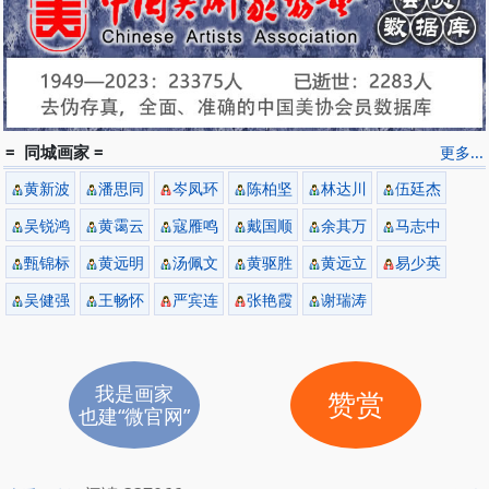
= 同城画家 =
更多...
黄新波
潘思同
岑凤环
陈柏坚
林达川
伍廷杰
吴锐鸿
黄霭云
寇雁鸣
戴国顺
余其万
马志中
甄锦标
黄远明
汤佩文
黄驱胜
黄远立
易少英
吴健强
王畅怀
严宾连
张艳霞
谢瑞涛
我是画家
赞赏
也建“微官网”