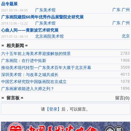
品专题展
广东 广州
广东美术馆
2021.03.19～04.05
广东画院建院60周年优秀作品展暨院史研究展
广东 广州
广东美术馆
2019.12.06～12.22
心曲人间——黄新波艺术研究展
北京
北京画院美术馆
2017.07.12～08.13
= 相关新闻 =
六十五年前上海美术界迎接解放的情景
2783
广东画院：在行进中拓新
1906
推动美术现代转型—广东美术百年大展于北京开幕
3509
深圳美术馆：与改革之城共成长
4015
中国艺术研究院中国版画院在京成立
1078
广东画家谁能进入大师之列？
1896
= 留言板 =
留言(0)
请
【登录】
后，可以留言。