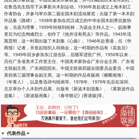
在鲁迅先生指导下从事新兴木刻运动。1936年发起成立上海木刻工
作者协会，并参与举办第二届全国木刻流动展览；出版了第一本木刻
作品集《路碑》。1938年参加在武汉成立的中华全国木刻界抗敌协
会，当选为理事，1939年转移到桂林，为该会主持人之一。皖南事
变后为纪念殉难烈士，创作了《他并没有死去》等作品。1943年流
寓昆明，这一时期出版了木刻集《心曲》。1946年赴香港，任《华
商报》记者，并发起组织人间画会，这一时期的作品有《卖血后》
等。1949年回乡参加东江游击队，后随军进驻广州。1950年以来，
历任广东省美术工作室主任、中国美术家协会广东分会主席、广东省
文联副主席、广东画院院长。中国文联第四届全国委员会委员，中国
美协第三届理事会副主席。这一时期的作品有版画《横断南海》、
《年青人》，以及鲁迅诗句组画等。1978年、1979年先后在深圳、
北京举办个人木刻作品展。出版有《新波木刻选集》、《黄新波作品
选集》、《新波版画集》、《春华散记》(香港版)等。
= 代表作品 =