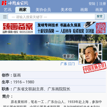
|
登陆
注册
艺讯
|
画家
|
美协会员
|
美术馆
|
画廊
|
画展
— 请输入搜索关键字 —
黄新波
广东 江门
创作：
版画
生卒：
1916～1980
职务：
广东省文联副主席、广东画院院长
简介：
原名黄裕祥，笔名一工，广东台山人。1933年赴上海，参加中
国左翼作家联盟、中国左翼美术家联盟，并与刘岘组织未名木刻社，