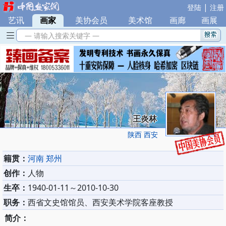
|
登陆
注册
艺讯
|
画家
|
美协会员
|
美术馆
|
画廊
|
画展
— 请输入搜索关键字 —
王炎林
陕西 西安
籍贯：
河南 郑州
创作：
人物
生卒：
1940-01-11～2010-10-30
职务：
西省文史馆馆员、西安美术学院客座教授
简介：