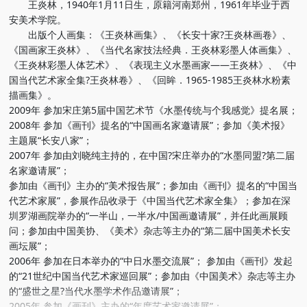
王炎林，1940年1月11日生，原籍河南郑州，1961年毕业于西
安美术学院。
出版个人画集：《王炎林画集》、《长安十家?王炎林画卷》、
《国画家王炎林》、《当代名家技法经典．王炎林彩墨人体画集》、
《王炎林彩墨人体艺术》、《表现主义水墨画家——王炎林》、《中
国当代艺术家全集?王炎林卷》、《回眸．1965-1985王炎林水粉素
描画集》。
2009年 参加宋庄第5届中国艺术节《水墨传统与个我感觉》提名展；
2008年 参加《画刊》提名的“中国画名家邀请展”；参加《美术报》
主题展“长安八家”；
2007年 参加由刘晓纯主持的，在中国?宋庄举办的“水墨同盟?第二届
名家邀请展”；
参加由《画刊》主办的“美术报告展”；参加由《画刊》提名的“中国当
代艺术家展”，参展作品收录于《中国当代艺术家全集》；参加在深
圳罗湖画院举办的“一半山，一半水/中国画邀请展”，并任此画展顾
问；参加由中国美协、《美术》杂志等主办的“第二届中国美术长安
画坛展”；
2006年 参加在日本举办的“中日水墨交流展”； 参加由《画刊》发起
的“21世纪中国当代艺术家巡回展”；参加由《中国美术》杂志等主办
的“盛世之星?当代水墨学术作品邀请展”；
2005年 参加《画刊》主办的“年度艺术家邀请展”；