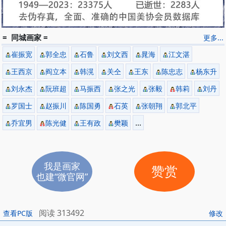
= 同城画家 =
更多...
崔振宽
郭全忠
石鲁
刘文西
晁海
江文湛
王西京
阎立本
韩滉
关仝
王东
陈忠志
杨东升
刘永杰
阮班超
马振西
张之光
张毅
韩莉
刘丹
罗国士
赵振川
陈国勇
石英
张朝翔
郭北平
...
乔宜男
陈光健
王有政
樊颖
我是画家
赞赏
也建“微官网”
阅读 313492
查看PC版
修改