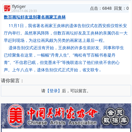
flytiger
点击：6848 回复：0
2010-11-06 23:33
数百画坛好友送别著名画家王炎林
11月1日，我省著名画家王炎林的遗体告别仪式在西安殡仪馆长安
厅内举行。虽然寒风阵阵，但数百画坛好友及王炎林的亲属仍在一大
早赶到现场，为这位画风颇为另类的画家送上最后一程。
遗体告别仪式还没有开始，王炎林的许多生前好友、同事和学生
已经聚集在这里，一幅幅“丹青人生”、“梅松有节百幅书卷凝丹
青”、“不信君已眠，但觉墨未干”等挽联道出了他们依依不舍的心
声。上午八点半，遗体告别仪式正式开始，省文联专..
请你留言：
请
【登录】
后，可以留言。