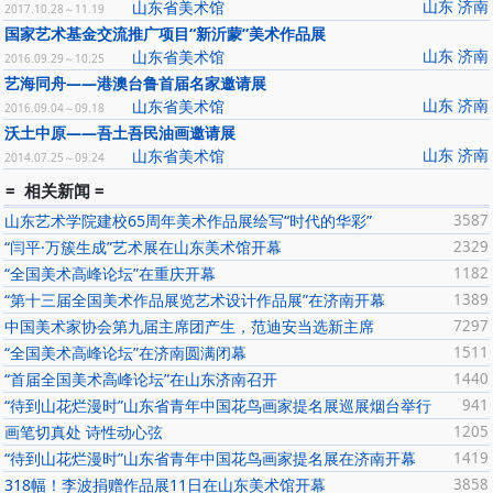
山东 济南
山东省美术馆
2017.10.28～11.19
国家艺术基金交流推广项目“新沂蒙”美术作品展
山东 济南
山东省美术馆
2016.09.29～10.25
艺海同舟——港澳台鲁首届名家邀请展
山东 济南
山东省美术馆
2016.09.04～09.18
沃土中原——吾土吾民油画邀请展
山东 济南
山东省美术馆
2014.07.25～09.24
= 相关新闻 =
山东艺术学院建校65周年美术作品展绘写“时代的华彩”
3587
“闫平·万簇生成”艺术展在山东美术馆开幕
2329
“全国美术高峰论坛”在重庆开幕
1182
“第十三届全国美术作品展览艺术设计作品展”在济南开幕
1389
中国美术家协会第九届主席团产生，范迪安当选新主席
7297
“全国美术高峰论坛”在济南圆满闭幕
1511
“首届全国美术高峰论坛”在山东济南召开
1440
“待到山花烂漫时”山东省青年中国花鸟画家提名展巡展烟台举行
941
画笔切真处 诗性动心弦
1205
“待到山花烂漫时”山东省青年中国花鸟画家提名展在济南开幕
1419
318幅！李波捐赠作品展11日在山东美术馆开幕
3858