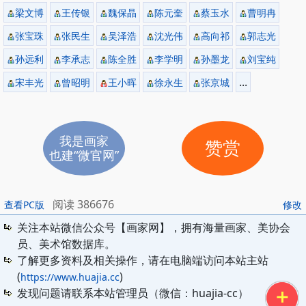
梁文博
王传银
魏保晶
陈元奎
蔡玉水
曹明冉
张宝珠
张民生
吴泽浩
沈光伟
高向祁
郭志光
孙远利
李承志
陈全胜
李学明
孙墨龙
刘宝纯
...
宋丰光
曾昭明
王小晖
徐永生
张京城
我是画家
赞赏
也建“微官网”
阅读 386676
查看PC版
修改
关注本站微信公众号【画家网】，拥有海量画家、美协会
员、美术馆数据库。
了解更多资料及相关操作，请在电脑端访问本站主站
(
)
https://www.huajia.cc
发现问题请联系本站管理员（微信：huajia-cc）