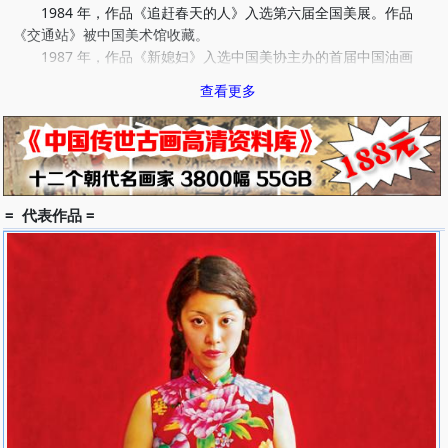
1984 年，作品《追赶春天的人》入选第六届全国美展。作品
《交通站》被中国美术馆收藏。
1987 年，作品《新媳妇》入选中国美协主办的首届中国油画
展。
查看更多
1989 年，考入中央美术学院油画创作研修班。作品 《雀巢》 入
选第七届全国美展，获银牌奖，被中国美术馆收藏。连环画《雪国》
入选第七届全国美展，获铜牌奖。
1990 年，作品 《故土》 等参加在新加坡举办的中央美术学院油
画、雕塑展。作品《山•羊》等参加韩国中国油画展。作品《雀巢》
入选法国秋季沙龙艺术大展。
= 代表作品 =
1991年应邀赴前苏联及东欧考察。
1994年，作品《老家》入选第八届全国美展、获优秀作品
奖。
1998年，水彩画《风铃》入选四届全国水彩画展，获银第牌
奖。
1999年，作品《斜阳•花》等参加中国油画名家百人油画展。水
彩画《花雨》入选第九届全国美展获优秀作品奖。
2000年，作品《雀巢》入选二十世纪中国油画展。
2003年，作品《清茶》、《午后的阳光》等参加《走过二十
年》同窗执教二十年作品展。