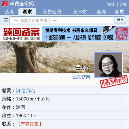
|
登陆
注册
艺讯
|
画家
|
美协会员
|
美术馆
|
画廊
|
画展
— 请输入搜索关键字 —
王力克
山东 济南
籍贯：
河北 邢台
润格：
15000 元/平方尺
创作：
油画
出生：
1960-11～
联系：
【有奖征集】