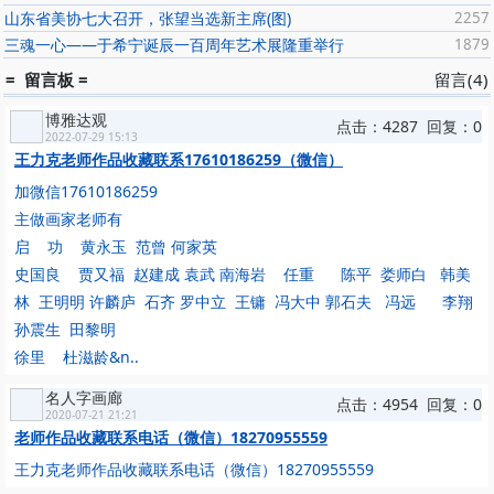
山东省美协七大召开，张望当选新主席(图)
2257
三魂一心——于希宁诞辰一百周年艺术展隆重举行
1879
= 留言板 =
留言(4)
博雅达观
点击：4287 回复：0
2022-07-29 15:13
王力克老师作品收藏联系17610186259（微信）
加微信17610186259
主做画家老师有
启 功 黄永玉 范曾 何家英
史国良 贾又福 赵建成 袁武 南海岩 任重 陈平 娄师白 韩美
林 王明明 许麟庐 石齐 罗中立 王镛 冯大中 郭石夫 冯远 李翔
孙震生 田黎明
徐里 杜滋龄&n..
名人字画廊
点击：4954 回复：0
2020-07-21 21:21
老师作品收藏联系电话（微信）18270955559
王力克老师作品收藏联系电话（微信）18270955559