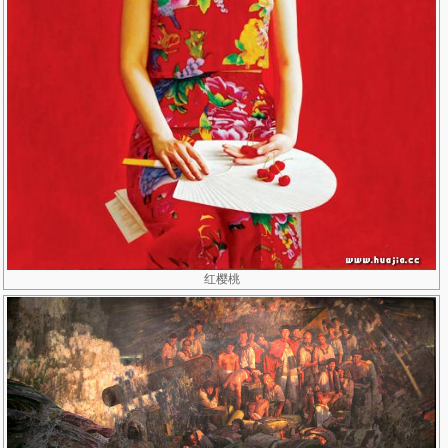
2004年，作品《钢琴课•如歌的行板》、《邻家女孩》入选第十
届全国美展获优秀奖并获山东赛区一等奖。
2006年，作品《花雨》入选中国百年水彩画展（ 1905年—2006
年）。
2007年，作品《红樱桃》参加《融合与创造》2007•中国油画名
家学术邀请展。
2008年，在美国印第安纳波里斯艺术中心举办画展.
2009年，作品《金色的湖》入选第十一届全国美展获优秀奖并
获山东赛区一等奖。
作品与简介
80年代中晚期，随着法国画家宾卡斯先生的来华授教，我国油画
界掀起了一股对油画本体的研究热潮。王力克也参与其中，并创作了
红樱桃
这幅《雀巢》。在这幅作品中，他用照相写实手法，着力刻画了一位
仿佛自祝生日的青年女子及窗外的枯树与雀巢。画面以单纯的紫灰色
调子衬托出女子娇好的容颜。纷繁而有序的树枝映衬出青年女子那如
麻的思绪，对未来美好生活的憧憬与向往，也暗寓了现代人在寻求精
神归宿中企望宁静与孤独的心态。作者说：“愿画中那点燃的蜡烛也
能点燃我们那永恒的精神世界。”并自谦地认为，在技法上略显生
硬。此作获第七届全国美展银牌奖。