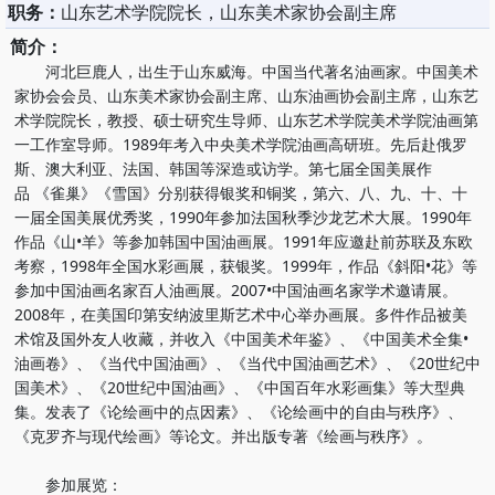
职务：
山东艺术学院院长，山东美术家协会副主席
简介：
河北巨鹿人，出生于山东威海。中国当代著名油画家。中国美术
家协会会员、山东美术家协会副主席、山东油画协会副主席，山东艺
术学院院长，教授、硕士研究生导师、山东艺术学院美术学院油画第
一工作室导师。1989年考入中央美术学院油画高研班。先后赴俄罗
斯、澳大利亚、法国、韩国等深造或访学。第七届全国美展作
品 《雀巢》《雪国》分别获得银奖和铜奖，第六、八、九、十、十
一届全国美展优秀奖，1990年参加法国秋季沙龙艺术大展。1990年
作品《山•羊》等参加韩国中国油画展。1991年应邀赴前苏联及东欧
考察，1998年全国水彩画展，获银奖。1999年，作品《斜阳•花》等
参加中国油画名家百人油画展。2007•中国油画名家学术邀请展。
2008年，在美国印第安纳波里斯艺术中心举办画展。多件作品被美
术馆及国外友人收藏，并收入《中国美术年鉴》、《中国美术全集•
油画卷》、《当代中国油画》、《当代中国油画艺术》、《20世纪中
国美术》、《20世纪中国油画》、《中国百年水彩画集》等大型典
集。发表了《论绘画中的点因素》、《论绘画中的自由与秩序》、
《克罗齐与现代绘画》等论文。并出版专著《绘画与秩序》。
参加展览：