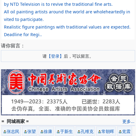
by NTD Television is to revive the traditional fine arts.
All oil painting artists around the world are wholeheartedly in
vited to participate.
Realistic figure paintings with traditional values are expected.
Deadline for Regi..
请你留言：
请
【登录】
后，可以留言。
= 同城画家 =
更多...
张志民
张望
徐康
于新生
孔维克
常朝晖
党震