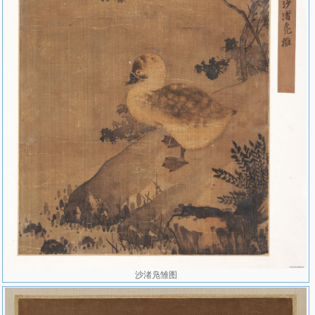
沙渚凫雏图