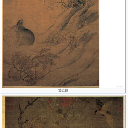
立体感。画工精湛，用笔流畅，图纹绚丽，意蕴悠长。
画面人物众多，动作不一，有白发长长的老寿星（欧阳修的老父
亲面对诗人杜牧在微笑，即将赏听杜牧为他吹箫祝），有在朝廷做官
的欧阳修前来迎接杜牧的到来，有欧阳修的夫人也在其丈夫后面悄悄
观看美丽动人的场面，还有其子女各自做着不同的动作，再者就是杜
牧本人准备要开始吹箫演奏的姿势，崔白的艺术魅力无比，赏心悦
目，令人钦佩。
崔白一生作画甚丰，仅《宣和画谱》就载入241幅。其作品现存
极少，故宫博物院仅有《寒雀图》，台北故宫博物院有《双喜图》、
《芦雁图》、《竹鸥图》、《枇杷孔雀》等7幅，秦岭珍藏阁有《杜
牧吹箫祝寿图》。民间珍藏较少。
雙喜圖