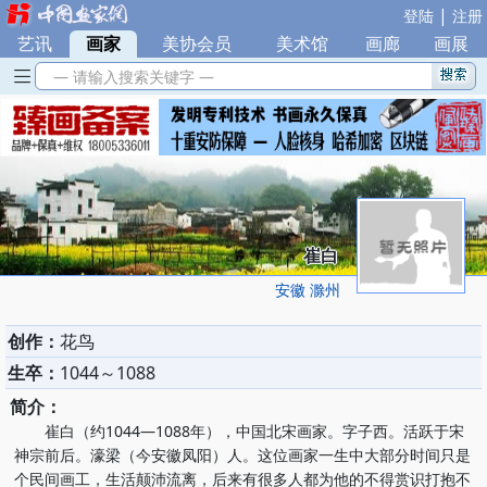
|
登陆
注册
艺讯
|
画家
|
美协会员
|
美术馆
|
画廊
|
画展
— 请输入搜索关键字 —
崔白
安徽 滁州
创作：
花鸟
生卒：
1044～1088
简介：
崔白（约1044—1088年），中国北宋画家。字子西。活跃于宋
神宗前后。濠梁（今安徽凤阳）人。这位画家一生中大部分时间只是
个民间画工，生活颠沛流离，后来有很多人都为他的不得赏识打抱不