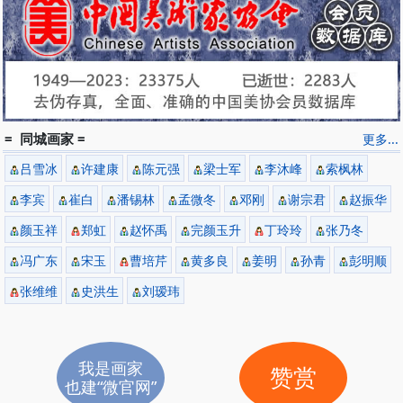
= 同城画家 =
更多...
吕雪冰
许建康
陈元强
梁士军
李沐峰
索枫林
李宾
崔白
潘锡林
孟微冬
邓刚
谢宗君
赵振华
颜玉祥
郑虹
赵怀禹
完颜玉升
丁玲玲
张乃冬
冯广东
宋玉
曹培芹
黄多良
姜明
孙青
彭明顺
张维维
史洪生
刘瑷玮
我是画家
赞赏
也建“微官网”