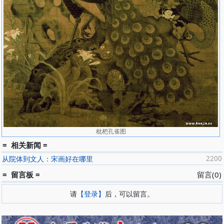
枇杷孔雀图
= 相关新闻 =
从院体到文人：宋画好在哪里
2200
= 留言板 =
留言(0)
请
【登录】
后，可以留言。