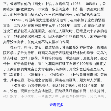
平。像米芾在他的《画史》中说，在嘉年间（1056—1063年），公
卿贵族们的收藏竞相一味求古，多是阎立本、韩氵晃一类画家的赝
品，而对于像崔白这么优秀的当代画家的画作，他们却熟视无睹。
1065年，相国寺因为遭雨被部分破坏，崔白参加了这次的壁画
重绘，工程大约在宋神宗熙宁元年（1068年）结束，而崔白也是在
这次工程后被召人宫廷画院。崔白进入画院时，已经是六十多岁的老
人了，但他很受宋神宗赏识。因为他是个性格疏阔的人，宋神宗特批
如果没有御旨，任何人都不能安排崔白作画。
擅花竹、翎毛，亦长于佛道壁画，其画颇受宋神宗赏识，授图画
院艺学，后升为待诏。所画花鸟善于表现荒郊野外秋冬季节中花鸟的
情态神致，尤精于败荷、芦雁等的描绘，手法细致，形象真实，生动
传神，富于逸情野趣。崔白的花鸟画打破了自宋初100年来由黄筌父
子工致富丽的黄家富贵为标准的花鸟体制，开北宋宫廷绘画之新风。
有《双喜图》、《寒雀图》、《竹鸥图》、《杜牧吹箫祝寿图》等传
世。其弟崔悫、孙崔顺之皆善画，同袭崔白画风，颇为时人所重。
《双喜图》乃其传世精品。图纵193.7厘米，横103.4厘米，绢
本，设色，现藏台北故宫博物院。图绘秋风呼啸的旷野，枯枝折倒，
残叶飘零，小草伏地，一片萧瑟之中，两禽鸟扑翅鸣叫，顶风飞来，
其一刚攀在树枝上，目光俱向下，原来在残枝败草之中，有一只褐兔
查看更多
正回头向它们张望。不知双禽的鸣叫不安，是因为褐兔的出现惊扰了