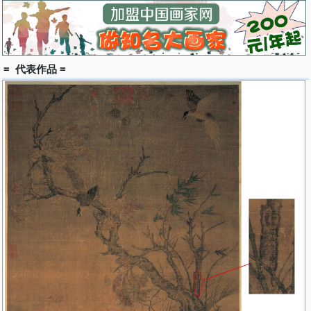
它们，还是凛冽的寒风，警示了冬的来临，它们在向褐兔传递这冬的
信息？ 场景萧瑟寒凝，却是自然界寻常生命景象的再现，体现出画
家对生活观察的细致，令观者回味无穷。
在绘画手法上却颇具新意：工、写结合，枝叶双勾，甚至连细草
也双勾，但禽与兔则勾、点、染结合，褐兔皮毛以笔尖簇点，层层积
= 代表作品 =
染，而禽鸟的羽毛则填染白粉，皮毛的质感强烈。土坡以干笔淡墨粗
勾几笔，然后略加皴擦，只在局部加以密集的皴笔，却也将秋天旷野
的落寞突现出来。飞鸟与褐兔的上下呼应，将疾风中零乱的一切涵
容，而树身、枝干的勾、皴、擦、染，老练而雄健，显现其山水画风
格，技法非常之成熟。
《寒雀图》（崔白 卷 绢本 设色 纵25.5厘米 横101.4厘米 北京
故宫博物院藏） 作品描绘隆冬的黄昏，一群麻雀在古木上安牺入寐
的景象。作者在构图上把雀群分为三部分：右侧二雀，乍来迟到，处
于动态；而中间四雀，作为本幅重心，呼应上下左右，串联气脉，由
动至静，使之浑然一体。鸟雀的灵动在向背、俯仰、正侧、伸缩、飞
栖、宿鸣中被表现得惟妙惟肖。树干在形骨轻秀的麻雀衬托下，显得
格外浑穆恬澹，苍寒野逸。此图树干的用笔落墨都很重，且烘、染、
勾、皴，浑然不分，造型纯以墨法，笔踪难寻。
虽施以画上的赭石都以褪落，但丝毫未损害它的神采，野逸之趣
盈溢于绢素之外，有师法徐熙的用笔特点。其艺术特色为工笔与水墨
并举，人物举止传神逼真，自然景色协调，花草特具生命力，并富有