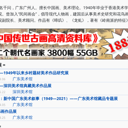
别名千问，广东广州人。擅长中国画、美术理论。1940年毕业于香港美术
院。曾加入“民间画会”，倡导现代人物画，建国后从事美术史研究和花鸟
院副院长、美术顾问。作品有《啼叽》、《龙虬》，著有《岭南派的特征
 =
—1949年以来乡村题材美术作品研究展
广东美术馆
9.06
—深圳美术馆典藏美术作品展
深圳美术馆
5.22
：新中国广东美术叙事（1949—2021）——广东美术馆藏品专题展
广东美术馆
4.05
书画作品展
广东美术馆
3.25
=