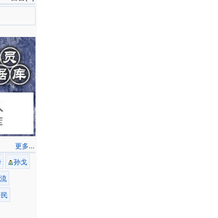
更多...
华
孙戈
流
肇民