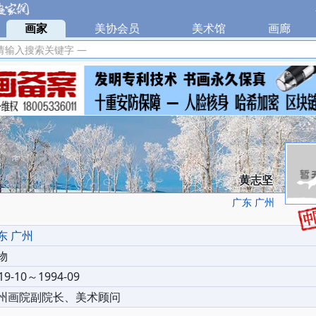
|
画家
|
美协会员
|
美术馆
|
画廊
|
请输入搜索关键字 —
黄志坚
广东 广州
东 广州
物
19-10～1994-09
州画院副院长、美术顾问