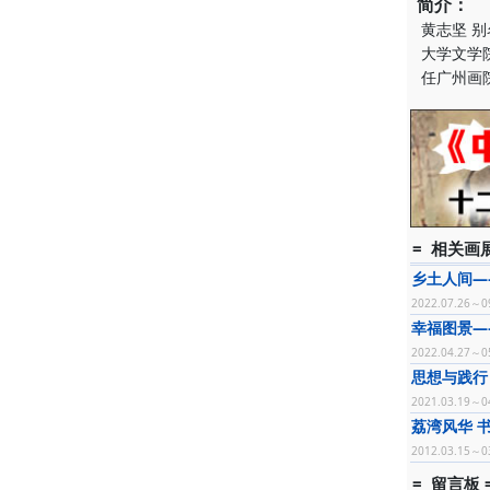
简介：
黄志坚 
大学文学
任广州画
= 相关画展
乡土人间—
2022.07.26～0
幸福图景—
2022.04.27～0
思想与践行
2021.03.19～0
荔湾风华 
2012.03.15～0
= 留言板 