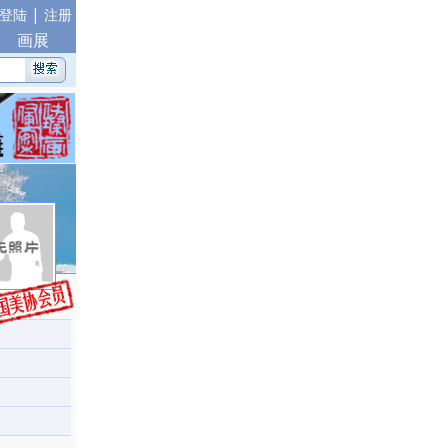
|
登陆
注册
画展