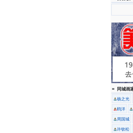
= 同城画家
杨之光
鸥洋
周国城
许钦松