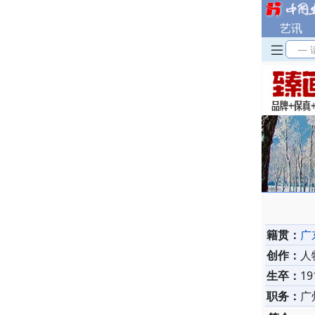
艺讯
— 
籍贯：
广
创作：
人
生卒：
19
职务：
广