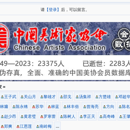
请
【登录】
后，可以留言。
 =
王子武
关山月
黎雄才
邵戈
汤集祥
方楚雄
邓超
林墉
陈永锵
苏华
林蓝
林丰俗
曾海亮
方向
陈名
赵少昂
黄君璧
罗寒蕾
陈树人
李正天
高奇峰
王
...
郑爽
江恩莲
南岭梅