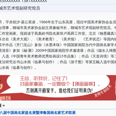
33XXXXXXX 1381XXXXXXX
城市艺术馆副研究馆员
男，字赤炫汐·菡公英凌，1966年生于山东高唐，现任中国美术家协会会
会理事，聊城市美术家协会副主席兼秘书长，聊城市艺术馆副研究馆员。
工作室画家。现就读于凤凰岭书院名家班卢禹舜工作室。北京《翰墨藏真
多次在《美术大观》、《美术教育》、《美术报》、《艺术状态》等国内
其中作品《开门见山》参加《水墨本味》中国国家画院当代中国画名家学
墨清音》参加《融·聚》2009中国国家画院学术邀请展；作品《烟水入禅
》入选《中国青年美术教师优秀绘画设计作品集》；作品《天造诗境》等
技法研究丛书山水画《临摹与创作》；作品《游子图》等第五幅入选中国
山水画《临摹与创作》。
 =
八届中国画名家提名展暨津鲁国画名家艺术联展