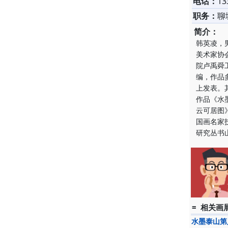
电话：
13
职务：
聊
简介：
韩英凌，
美术家协
院卢禹舜
编，作品
上发表。
作品《水
云可居图
国画名家
研究丛书
= 相关画展
水墨泰山第