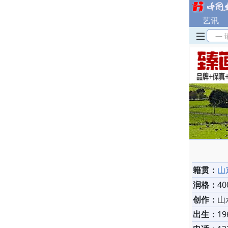
艺讯
— 
籍贯：
山
润格：
4
创作：
山
出生：
19