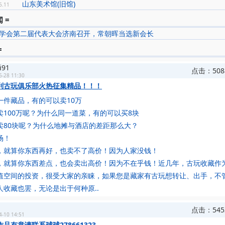
山东美术馆(旧馆)
6.11
 =
学会第二届代表大会济南召开，常朝晖当选新会长
=
i91
点击：508
6-28 11:30
利古玩俱乐部火热征集精品！！！
一件藏品，有的可以卖10万
卖100万呢？为什么同一道菜，有的可以买8块
卖80块呢？为什么地摊与酒店的差距那么大？
场！
，就算你东西再好，也卖不了高价！因为人家没钱！
，就算你东西差点，也会卖出高价！因为不在乎钱！近几年，古玩收藏作
值空间的投资，很受大家的亲睐，如果您是藏家有古玩想转让、出手，不
人收藏也罢，无论是出于何种原..
点击：545
4-10 14:51
品有意请联系球球278661323