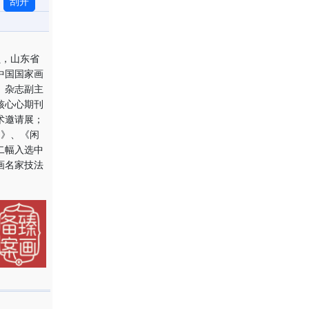
刮开
员，山东省
中国国家画
》杂志副主
核心心期刊
术邀请展；
图》、《闲
二幅入选中
画名家技法