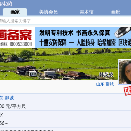
|
画家
|
美协会员
|
美术馆
|
画廊
|
请输入搜索关键字 —
韩英凌
山东 聊城
东 聊城
000 元/平方尺
水
66～