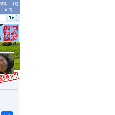
|
登陆
注册
画展