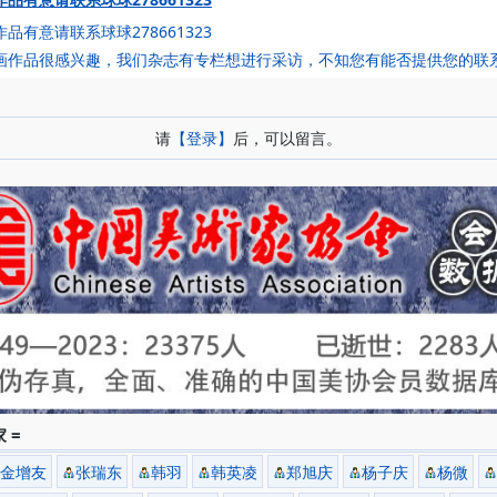
品有意请联系球球278661323
画作品很感兴趣，我们杂志有专栏想进行采访，不知您有能否提供您的联
：
请
【登录】
后，可以留言。
 =
金增友
张瑞东
韩羽
韩英凌
郑旭庆
杨子庆
杨微