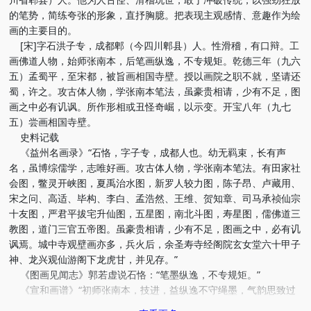
的笔势，简练夸张的形象，直抒胸臆。把表现主观感情、意趣作为绘
画的主要目的。
[宋]字石洪子专，成都郫（今四川郫县）人。性滑稽，有口辩。工
画佛道人物，始师张南本，后笔画纵逸，不专规矩。乾德三年（九六
五）孟蜀平，至宋都，被旨画相国寺壁。授以画院之职不就，坚请还
蜀，许之。攻古体人物，学张南本笔法，虽豪贵相请，少有不足，图
画之中必有讥讽。所作形相或丑怪奇崛，以示变。开宝八年（九七
五）尝画相国寺壁。
史料记载
《益州名画录》“石恪，字子专，成都人也。幼无羁束，长有声
名，虽博综儒学，志唯好画。攻古体人物，学张南本笔法。有田家社
会图，鳖灵开峡图，夏禹治水图，新罗人较力图，陈子昂、卢藏用、
宋之问、高适、毕构、李白、孟浩然、王维、贺知章、司马承祯仙宗
十友图，严君平拔宅升仙图，五星图，南北斗图，寿星图，儒佛道三
教图，道门三官五帝图。虽豪贵相请，少有不足，图画之中，必有讥
讽焉。城中寺观壁画亦多，兵火后，余圣寿寺经阁院玄女堂六十甲子
神、龙兴观仙游阁下龙虎甘，并见存。”
《图画见闻志》郭若虚说石恪：“笔墨纵逸，不专规矩。”
《宣和画谱》“初师张南本，技进，益纵逸不守绳墨，气韵思致过
南本远甚……好画古辟人物，诡形殊状，格虽高古，意务新奇，故不