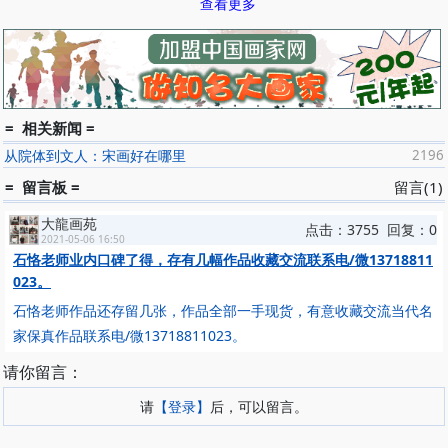
查看更多
能不近乎谲怪。
《宋朝名画评·石恪传》石恪，字子专，成都郫人。性轻率，尤好
凌轹人物。尝为嘲谑之句，略协声韵，与俳优不甚异，有杂言，为世
所行。初事张南本学画，才数年已出其右。多为古僻人物，诡形殊
状，以蔑辱豪右，西州人患之。尝图画五丁开山、巨灵擘泰华图，其
气韵刚峭，当时称之。今蜀会秦川至阙下尚多恪笔。
= 相关新闻 =
从院体到文人：宋画好在哪里
2196
其他史料
= 留言板 =
留言(1)
《德隅斋画品》、《洞天清禄集》、《山尝肆考》《十国春秋》均
对其有所记载。
大龍画苑
点击：3755 回复：0
2021-05-06 16:50
代表作品
石恪老师业内口碑了得，存有几幅作品收藏交流联系电/微13718811
《二祖调心图》纸本水墨，纵35.5厘米，横129厘米。日本东京国
023。
立博物馆藏
石恪老师作品还存留几张，作品全部一手现货，有意收藏交流当代名
图中表现慧可、丰干二位禅宗祖师调心师禅时的景象。慧可为禅宗
家保真作品联系电/微13718811023。
二祖。画卷中，双足交叉趺坐，以胳膊支肘托腮的便是慧可，另一幅
画丰干坐于温驯如猫的老虎的背上。
请你留言：
其他作品
请
【登录】
后，可以留言。
《帝仙对弈图》《寿星图》《五星图》《严君平拔宅升仙图》……