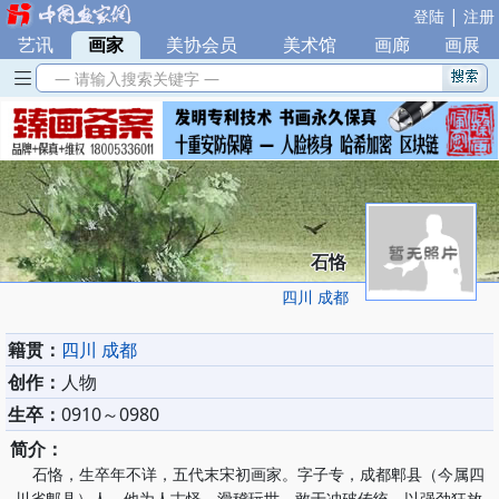
|
登陆
注册
艺讯
|
画家
|
美协会员
|
美术馆
|
画廊
|
画展
— 请输入搜索关键字 —
石恪
四川 成都
籍贯：
四川 成都
创作：
人物
生卒：
0910～0980
简介：
石恪，生卒年不详，五代末宋初画家。字子专，成都郫县（今属四
川省郫县）人。他为人古怪、滑稽玩世，敢于冲破传统，以强劲狂放