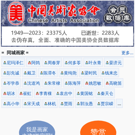
= 同城画家 =
更多...
尼玛泽仁
阿鸽
周春芽
何多苓
叶永青
晏济元
彭先诚
戴卫
陈滞冬
黄纯尧
梁时民
钱来忠
岑学恭
沈道鸿
朱常棣
陈海萍
姚思敏
高晓笛
胡冰
崔虹
李青稞
袁吉中
黄国铭
秦天仑
...
高小华
宋天成
林机
贾雨
郭汝愚
贾宗嵘
我是画家
赞赏