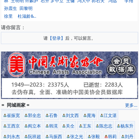
林 王明明 许麟庐 石齐 罗中立 王镛 冯大中 郭石夫 冯远 李翔
孙震生 田黎明
徐里 杜滋龄&..
请你留言：
请
【登录】
后，可以留言。
= 同城画家 =
更多...
崔振宽
郭全忠
石鲁
刘文西
晁海
江文湛
王西京
阎立本
韩滉
关仝
王东
陈忠志
杨东升
刘永杰
阮班超
马振西
张之光
张毅
韩莉
刘丹