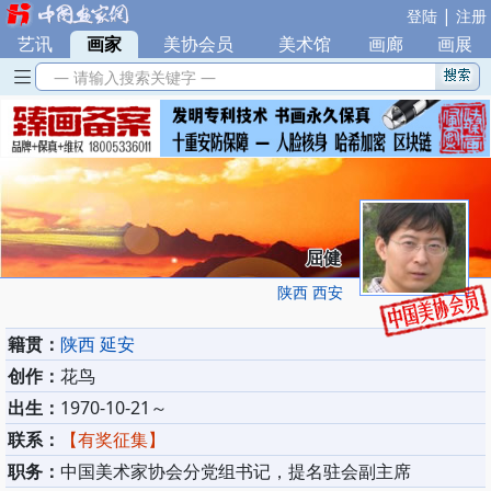
|
登陆
注册
艺讯
|
画家
|
美协会员
|
美术馆
|
画廊
|
画展
— 请输入搜索关键字 —
屈健
陕西 西安
籍贯：
陕西 延安
创作：
花鸟
出生：
1970-10-21～
联系：
【有奖征集】
职务：
中国美术家协会分党组书记，提名驻会副主席