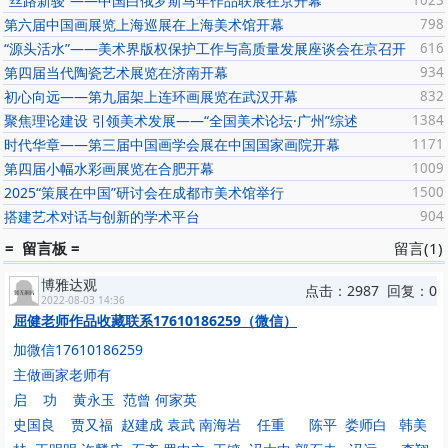
“丝路新骏”——中国白俄罗斯马年作品联展在京开幕
1023
第六届中国画展览上海巡展在上海美术馆开幕
798
“源头活水”——美术界版权保护工作与高质量发展座谈会在京召开
616
第四届当代陶瓷艺术展览在济南开幕
934
初心向远——第九届架上连环画展览在武汉开幕
832
聚焦理论建设 引领美术发展——“全国美术论坛·广州”综述
1384
时代华章——第三届中国画学会展在中国国家画院开幕
1171
第四届小幅水彩画展览在合肥开幕
1009
2025“策展在中国”研讨会在成都市美术馆举行
1500
搭建艺术对话与创新的学术平台
904
= 留言板 =
留言(1)
博雅达观
点击：2987 回复：0
2022-08-03 14:36
屈健老师作品收藏联系17610186259（微信）
加微信17610186259
主做画家老师有
启 功 黄永玉 范曾 何家英
史国良 贾又福 赵建成 袁武 南海岩 任重 陈平 娄师白 韩美