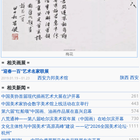
梅花
= 相关画展 =
“迎春一百”艺术名家联展
陕西 西安
西安力邦美术馆
2019.01.19～01.23
= 相关新闻 =
中国美协首届现代插画艺术大展在沪开幕
261
中国美术家协会数字美术馆上线活动在京举行
443
第六届“红船颂”中国画、油画作品展在嘉兴启幕
574
八荒通神——第八届哈尔滨美术双年展（中国画）在哈尔滨开幕
730
文化主体性与中国美术“高原高峰”建设 ——记“2026全国美术论坛·
1111
杭州”