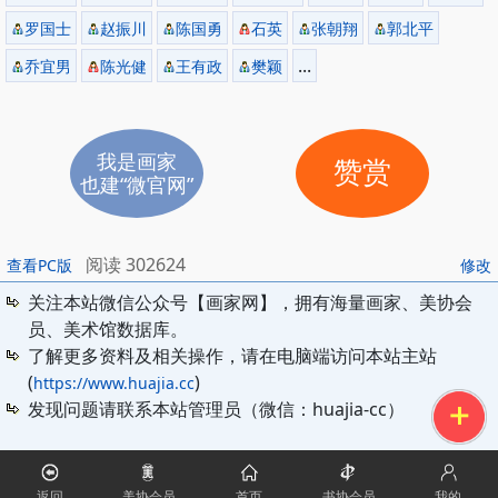
罗国士
赵振川
陈国勇
石英
张朝翔
郭北平
...
乔宜男
陈光健
王有政
樊颖
我是画家
赞赏
也建“微官网”
阅读 302624
查看PC版
修改
关注本站微信公众号【画家网】，拥有海量画家、美协会
员、美术馆数据库。
了解更多资料及相关操作，请在电脑端访问本站主站
(
)
https://www.huajia.cc
发现问题请联系本站管理员（微信：huajia-cc）
返回
美协会员
首页
书协会员
我的