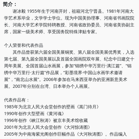
简介：
谢冰毅 1955年生于河南开封，祖籍河北宁晋县。1981年河南大
学艺术系毕业，文学学士学位。现为中国美协理事、河南省书画院院
长、河南大学艺术学院特聘教授、河南省政协委员、河南省美协副主
席，国家一级美术师、享受国务院特殊津贴专家。
个人荣誉和代表作品
其作品曾获第六届全国美展铜奖、第八届全国美展优秀奖，入选
第七届、第九届全国美展以及首届全国画院双年展、纪念中日建交十
周年美展、全国首届山水画展，参加“锦绣中华万里行·漓江篇”、“锦
绣中华万里行·太行篇”作品展，“彩墨境界·中国山水画学术邀请
展”，“南北山水展”。2006年参加在马来西亚举办的亚洲新意美术
展。2007年分别在台湾、日本举办个人画展。
代表作品有：
1985年为北京人民大会堂创作的壁画《嵩门待月》
1990年创作大型壁画《黄河魂》
1996年创作《峡江秋涛》被京丰美术馆收藏
2001年为北京人民大会堂创作《大河惊涛图》
2005年为中南海紫光阁创作巨幅作品《大河秋涛图》。作品编入