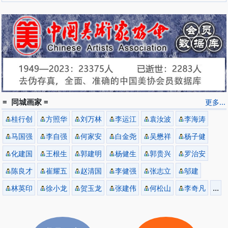
= 同城画家 =
更多...
桂行创
方照华
刘万林
李运江
袁汝波
李海涛
马国强
李自强
何家安
白金尧
吴懋祥
杨子健
化建国
王根生
郭建明
杨健生
郭贵兴
罗治安
陈良才
崔耀五
赵清国
李健强
张志立
邬建
...
林英印
徐小龙
贺玉龙
张建伟
何松山
李奇凡