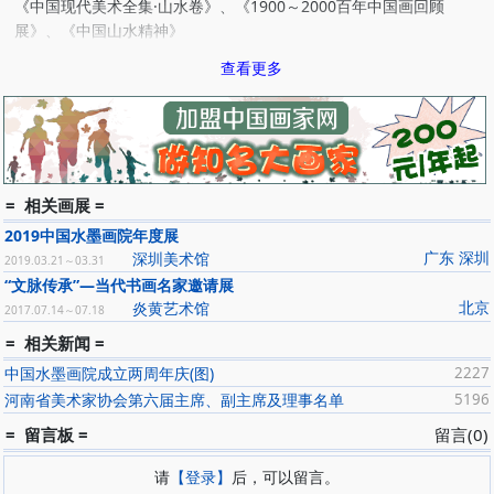
《中国现代美术全集·山水卷》、《1900～2000百年中国画回顾
展》、《中国山水精神》
2004年获黄宾虹艺术奖，2005年获全国画院双年展优秀作品奖。[2]
查看更多
《黄河之秋》获第六届全国美术作品展览铜质奖。
《山 ．月》入选第七届全国美术作品展览。
《豫西秋日》获第八届全国美术作品展览优秀奖。
《大河秋涛》入选第九届全国美术作品展览。
《首届全国画院双年展》（安徽省美术馆）
= 相关画展 =
《纪念中日建交十周年美术优秀作品展》（东京国立美术馆）
2019中国水墨画院年度展
《全国首届山水画展》（安徽省美术馆）
广东 深圳
深圳美术馆
2019.03.21～03.31
1985年为北京人民大会堂作壁画《嵩门待月》
“文脉传承”—当代书画名家邀请展
1990年创作大型壁画《黄河魂》（2．37米×60米）
北京
炎黄艺术馆
2017.07.14～07.18
2001年为北京人民大会堂创作《大河惊涛图》
= 相关新闻 =
2000年《锦绣中华万里行．桂林篇》在中国美术馆展出。
2001年《锦绣中华万里行．太行篇》在中国美术馆展出。
中国水墨画院成立两周年庆(图)
2227
入选《中国现代美术全集．山水卷》
河南省美术家协会第六届主席、副主席及理事名单
5196
入选《1900—2000百年中国画回顾展》
= 留言板 =
留言(0)
2003年入选"彩墨境界"，在中国美术馆展出
2004年获"黄宾虹学术奖"，作品选人《中国山水精神》画册。
请
【登录】
后，可以留言。