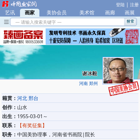
|
登陆
注册
艺讯
|
画家
|
美协会员
|
美术馆
|
画廊
|
画展
— 请输入搜索关键字 —
谢冰毅
河南 郑州
籍贯：
河北 邢台
创作：
山水
出生：
1955-03-01～
联系：
【有奖征集】
职务：
中国美协理事，河南省书画院|院长