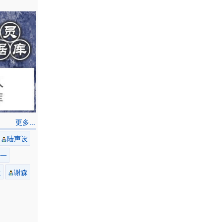
更多...
陆声设
一
生
谢森