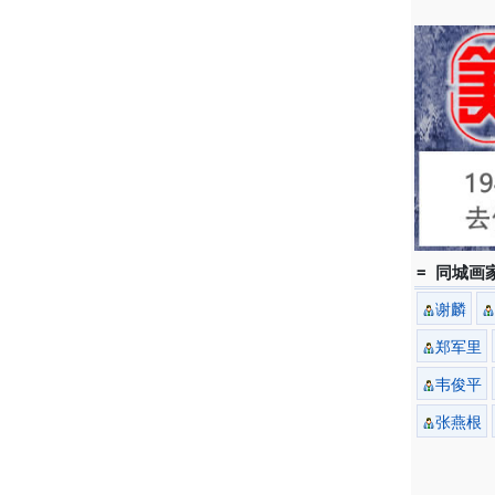
= 同城画家
谢麟
郑军里
韦俊平
张燕根