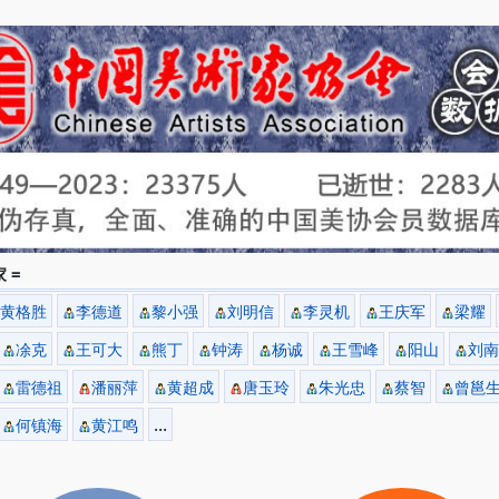
 =
黄格胜
李德道
黎小强
刘明信
李灵机
王庆军
梁耀
凃克
王可大
熊丁
钟涛
杨诚
王雪峰
阳山
刘南
雷德祖
潘丽萍
黄超成
唐玉玲
朱光忠
蔡智
曾邕
...
何镇海
黄江鸣