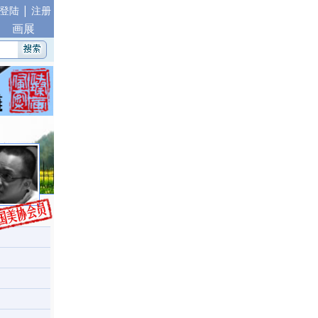
|
登陆
注册
画展