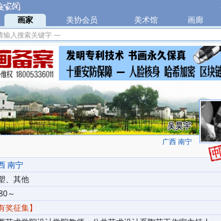
|
画家
|
美协会员
|
美术馆
|
画廊
|
请输入搜索关键字 —
吴昊宇
广西 南宁
西 南宁
塑、其他
80～
有奖征集】