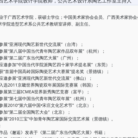
西艺术学院设计学院教师，公共艺术设计系陶艺工作室主持人
年毕业于广西艺术学院，获硕士学位；中国美术家协会会员、广西美术家协会
术学院造型艺术系公共艺术教研室讲师、副主任。
，参展“亚洲现代陶艺新世代交流展”（台湾）；
年，参展“第八届中国当代青年陶艺家作品双年展”（杭州）；
，参展“第二届广东当代陶艺大展”（广州）；
年，应邀参加“中国当代学院派陶艺四十家学术提名展”（东莞）；
年，获“首届中国高岭国际陶瓷艺术大赛展”提名奖（景德镇）；
，应邀参展“亚洲现代陶艺新世代交流展”（佛山）；
，入选2011京畿世界陶瓷双年展国际竞赛展（韩国）；
，参展第三届ICMEA世界新秀陶艺竞赛（富平）；
，参展“第七届中国当代青年陶艺双年展”（杭州）；
，参展2010“第六届中国•宋庄文化艺术节”（北京）；
，参加“第二届全国陶艺大会”（北京）；
，参展“2010三宝”中加青年陶艺家国际交流艺术展（景德镇）。
：
年，作品《邂逅》发表于《第二届广东当代陶艺大展》书籍；