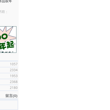
作品双年
书籍；
作品集》书
发表于《八道
品集》画
1057
藏；
2334
1953
2368
2180
留言(0)