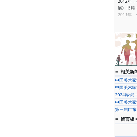
2012年
展》书籍
2011年
2011
2011年
籍；
2011年
2011年
艺术-中
2010
册。
= 相关新闻
收藏：
中国美术家
2011年
中国美术家
2011年
2024界
中国美术家
第三届广东
= 留言板 