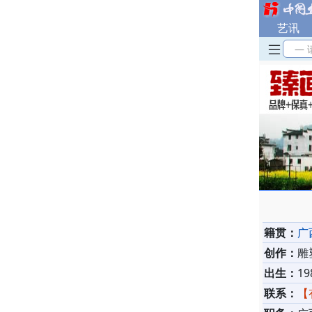
艺讯
— 
籍贯：
广
创作：
雕
出生：
19
联系：
【