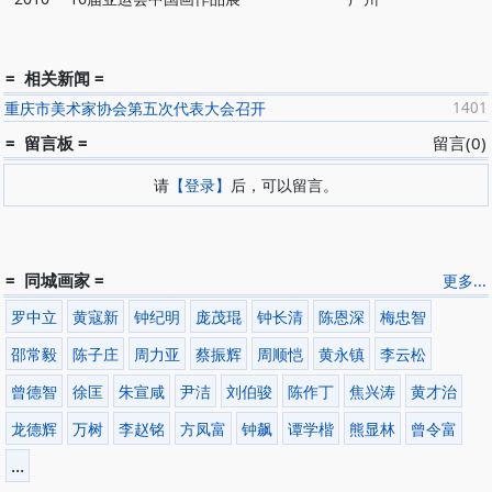
= 相关新闻 =
重庆市美术家协会第五次代表大会召开
1401
= 留言板 =
留言(0)
请
【登录】
后，可以留言。
= 同城画家 =
更多...
罗中立
黄寇新
钟纪明
庞茂琨
钟长清
陈恩深
梅忠智
邵常毅
陈子庄
周力亚
蔡振辉
周顺恺
黄永镇
李云松
曾德智
徐匡
朱宣咸
尹洁
刘伯骏
陈作丁
焦兴涛
黄才治
龙德辉
万树
李赵铭
方凤富
钟飙
谭学楷
熊显林
曾令富
...