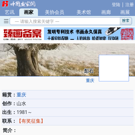
|
登陆
注册
艺讯
|
画家
|
美协会员
|
美术馆
|
画廊
|
画展
— 请输入搜索关键字 —
彭石
重庆
籍贯：
重庆
创作：
山水
出生：
1981～
联系：
【有奖征集】
简介：