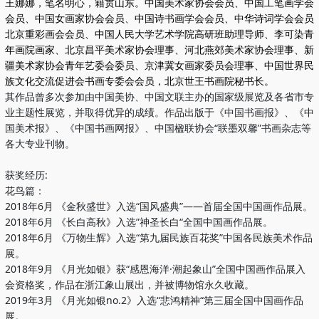
王娜娜，笔名明心，籍贯山东。中国美术家协会会员、中国工笔画学会
会员、中国女画家协会会员、中国诗书画学会会员、中华诗词学会会员
北京重彩画会会员、中国人民大学艺术学院高研班助理导师、李可染青
年画院画家、北京昌平美术家协会理事、河北燕郊美术家协会理事、新
疆美术家协会青年艺委会委员、京津冀女画家委员会理事、中国世界民
族文化交流促进会书画专委会会员，北京世王书画院秘书长。
其作品曾多次参加由中国美协、中国文联主办的国家级展览及各省市专
业主题性展览，并取得优异的成绩。作品出版于《中国书画报》、《中
国美术报》、《中国书画网报》、中国楹联协会“联墨双馨”书画杂志等
各大专业刊物。
获奖经历:
花鸟篇：
2018年6月 《金秋盛世》入选“国风盛典”——首届全国中国画作品展。
2018年6月 《长白高秋》入选”神圣长白“全国中国画作品展。
2018年6月 《万物生辉》入选“第九届民族百花奖”中国各民族美术作品
展。
2018年9月 《月光如银》获“感恩海洋·潮起象山”全国中国画作品展入
会资格奖，作品在浙江象山展出，并被博物馆永久收藏。
2019年3月 《月光如银no.2》入选“悲鸿精神“第三届全国中国画作品
展。