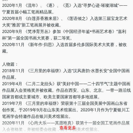
2020年1月 《流年》、《逐》、《觅》入选“寻梦心迹·璀璨湖城”——
宁夏首届小幅工笔画精品展。
2020年8月 《白莲弄香雅来居》、《莲语倾之》入选第三届宝龙艺术
大奖“雅居”新工笔画展并被收藏。
2020年9月 《梵净育芳丛》参加《中国经济年鉴•书画艺术卷》“嘉利
杯”第一届全国书画大奖赛，获二等奖。
2020年11月 《新年作·归思》入选首届多伦多国际美术大奖赛，被收
藏。
人物篇：
2018年11月 《三月里的幸福饼》入选“汉风唐韵·水墨长安”全国中国画
作品展。
2019年4月 《二月二龙抬头》获“美好中国——二十四节气”主题中国画
作品展入会资格奖并被收藏。作品在西安、山东、北京、一带一路沿线
国家首都或主要城市、欧美主要国家首都等多地巡展。
2019年7月 《三月里的幸福饼》荣获第十三届全国美展中国画山东省
创作奖。于2019年9月在山东美术馆展出。2020年1月作为宁夏银川工
笔画学会特邀作品在银川美术馆展出。
2020年11月 《心尚大乐——其愿唯真》获第十一届全国工笔画作品展
查看更多
入会资格奖，并被组委会收藏，将于中国美术馆展出。