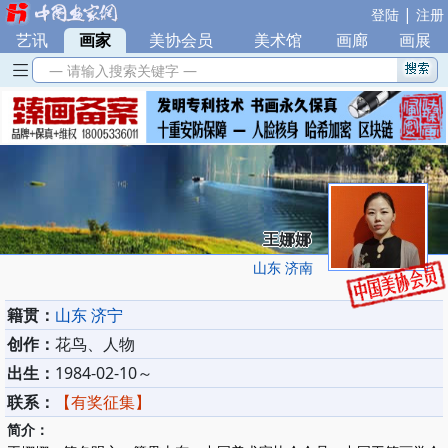
|
登陆
注册
艺讯
|
画家
|
美协会员
|
美术馆
|
画廊
|
画展
— 请输入搜索关键字 —
王娜娜
山东 济南
籍贯：
山东 济宁
创作：
花鸟、人物
出生：
1984-02-10～
联系：
【有奖征集】
简介：