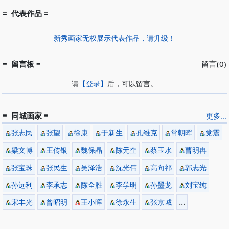
= 代表作品 =
新秀画家无权展示代表作品，请升级！
= 留言板 =
留言(0)
请
【登录】
后，可以留言。
= 同城画家 =
更多...
张志民
张望
徐康
于新生
孔维克
常朝晖
党震
梁文博
王传银
魏保晶
陈元奎
蔡玉水
曹明冉
张宝珠
张民生
吴泽浩
沈光伟
高向祁
郭志光
孙远利
李承志
陈全胜
李学明
孙墨龙
刘宝纯
...
宋丰光
曾昭明
王小晖
徐永生
张京城