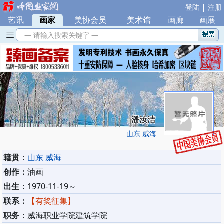
|
登陆
注册
艺讯
|
画家
|
美协会员
|
美术馆
|
画廊
|
画展
— 请输入搜索关键字 —
潘汝洁
山东 威海
籍贯：
山东 威海
创作：
油画
出生：
1970-11-19～
联系：
【有奖征集】
职务：
威海职业学院建筑学院