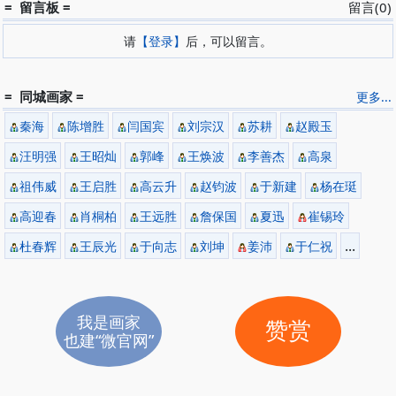
= 留言板 =
留言(0)
请
【登录】
后，可以留言。
= 同城画家 =
更多...
秦海
陈增胜
闫国宾
刘宗汉
苏耕
赵殿玉
汪明强
王昭灿
郭峰
王焕波
李善杰
高泉
祖伟威
王启胜
高云升
赵钧波
于新建
杨在珽
高迎春
肖桐柏
王远胜
詹保国
夏迅
崔锡玲
...
杜春辉
王辰光
于向志
刘坤
姜沛
于仁祝
我是画家
赞赏
也建“微官网”