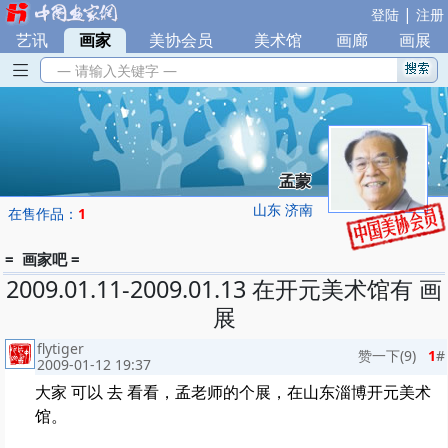
|
登陆
注册
艺讯
|
画家
|
美协会员
|
美术馆
|
画廊
|
画展
— 请输入关键字 —
孟蒙
山东 济南
在售作品：
1
= 画家吧 =
2009.01.11-2009.01.13 在开元美术馆有 画
展
flytiger
赞一下(
9
)
1
#
2009-01-12 19:37
大家 可以 去 看看，孟老师的个展，在山东淄博开元美术
馆。