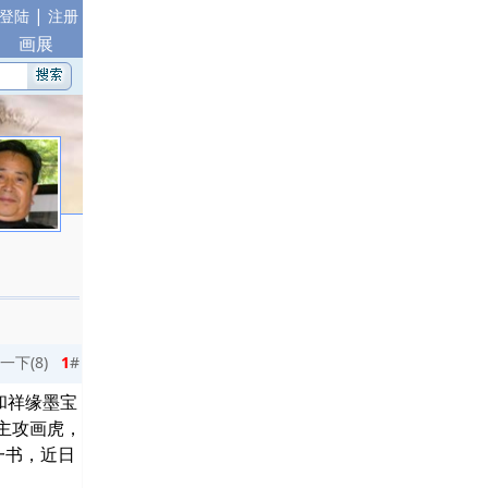
|
登陆
注册
画展
一下(
8
)
1
#
和祥缘墨宝
主攻画虎，
一书，近日