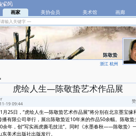
|
画家
|
美协会员
|
美术馆
|
画廊
|
 请输入关键字 —
陈敬蛰
浙江 杭州
=
虎绘人生—陈敬蛰艺术作品展
er
赞
11-19 09:44
月25日，“虎绘人生—陈敬蛰艺术作品展”将分别在北京墨宝缘
传播有限公司举行，展出陈敬蛰近10年来的作品50余幅。陈敬蛰
30余年，创“写实画虎撕毛技法”。同时《水墨春秋——陈敬蛰》
山东美术出版社出版发行。