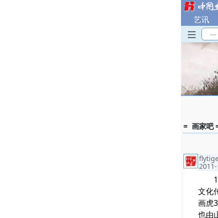
艺讯
—
= 画家吧 
flytig
2011-
11
文化
画虎
也由