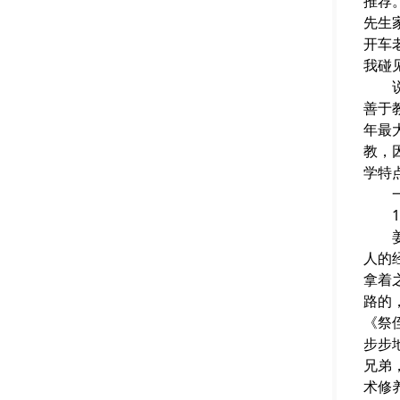
推荐
先生
开车
我碰
说姜
善于
年最
教，
学特
一、
1.
姜先
人的
拿着
路的
《祭
步步
兄弟
术修