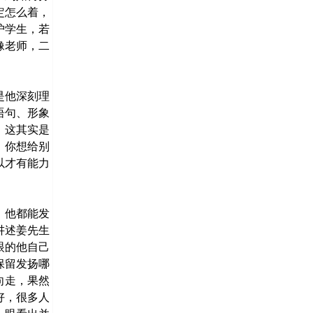
定怎么着，
护学生，若
像老师，二
是他深刻理
语句、形象
，这其实是
，你想给别
以才有能力
，他都能发
讲述姜先生
眼的他自己
保留发扬哪
向走，果然
好，很多人