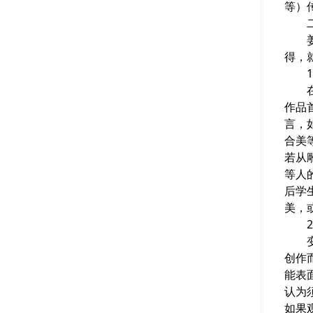
等）
二、
姜先
得，
1.
在姜
作品
言，
合美
若从
等人
后学
美，
2.
变，
创作
能表
认为
如果