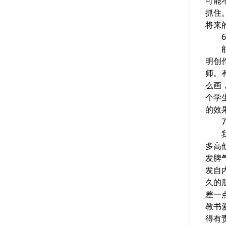
可能
抓住
将来
6.
能指
明创
师。
么画
个学
的效
7.
我常
多高
发脾
发自
久的
差一
教书
得有