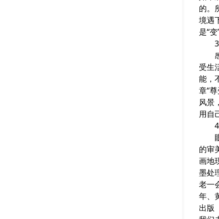
的。
境遇
是“变
3.
感受
受生
能，
章“
风景
用自
4.
眼高
的审
画地
墨处
老一
年、
出版