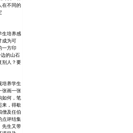
人在不同的
定
学生培养感
才成为可
的一方印
身边的山石
复别人？要
视培养学生
一张画一张
构如何，笔
起来，得歇
四僧及任伯
的点评结集
，先生又带