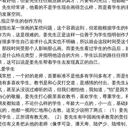
不看好他，但姜先生往往能慧眼识真才，只要有闪光点，他都能
。先生经常讲，他看的不是学生现在画得怎么样，而是看学生的
的发展空间。
指正学生的创作方向
出某一张画的某些问题，这个容易达到，但若能根据学生的
作方向，这是很难的。姜先生正是这样一位善于为学生指明创作
有很多学生自己追求什么其实也不明确，所以就会这段时间受这
，那段时间受那个人影响那么画。而姜先生看过学生的作品后，
生是什么特点类型，并指明他适合的方向，学生以后的路往往得
果，这可以说是姜先生帮着学生去发现真正的自己。
爱学生
想，一个好的老师，首要标准不是他多有学问多有才，而是
他有多喜欢学生。教书是和心灵打交道，是感情的付出。姜先生
气，甚至从没说过难听的话，但我们都怕他，我知道，“怕”是因
内心的敬服。姜先生打心眼里喜欢教书，喜欢学生，尊重学生。
朋友都知道，不论什么样的学生，年龄大一点的，小一点，基础
点的，他都一视同仁地用心去教。这至少说明了两点：（1）姜
爱学生，正所谓有教无类。（2）姜先生有中国画传承教育的责
责任有义务把从他的老师（像李可染、潘天寿、陆俨少、陆维钊