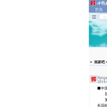
艺讯
—
= 画家吧 
flytig
2014-
■中
我遇
第一
长回