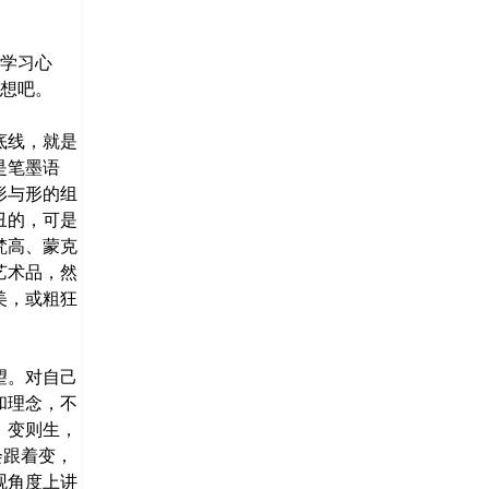
学习心
思想吧。
底线，就是
是笔墨语
形与形的组
丑的，可是
梵高、蒙克
艺术品，然
美，或粗狂
望。对自己
和理念，不
，变则生，
会跟着变，
观角度上讲