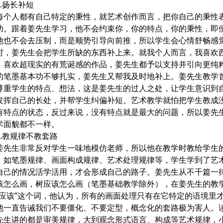
扬长补短
人都有自己特定的秉性，就艺术创作而言，把你自己的秉性
功。跟着姜先生学习，他不会约束你，你的特点，你的秉性，即
他也不会去压制，而是顺势引导向前推，所以学生会心情舒畅感
时，姜先生会把学生所缺的东西补上来。就我个人而言，我喜欢
，喜欢超现实的有荒诞感的作品，姜先生都予以支持并引向更纯
的笔墨基本功不够扎实，姜先生又帮我及时地补上。姜先生教学
尊重学生的特点、想法，这是姜先生的过人之处，让学生意识到
发挥自己的长处，并帮学生纠偏补短。艺术教学就怕把学生教成
有特点的状态，反过来说，没有特点就是最大的问题，所以姜先
术面貌都不一样。
教规律不教套路
生非常反对学生一味地模仿老师，所以他在教学时教给学生
，如笔墨规律、画面构成规律、艺术处理规律等，学生学到了艺
自己的情况活学活用，才会形成自己的路子。姜先生从不千篇一
该怎么画，树应该怎么画（笔墨基础教学除外），在姜先生的教
“应该”这个词，他认为，所有的画面处理只有在它特定的语境里
他一直告诫我们不要僵化、不要定型，概念化的套路极为害人。
先生讲的都是审美规律，大到观念形式语言、构成等艺术规律，