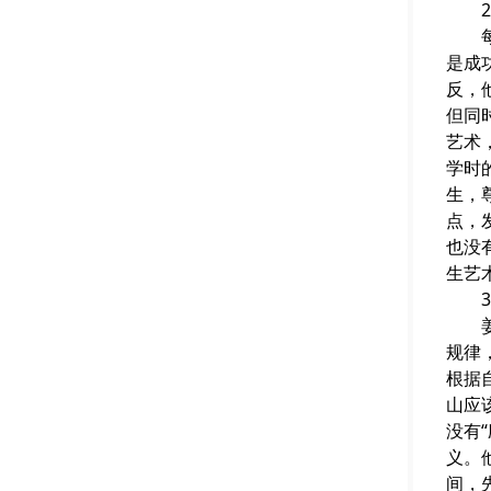
2.
每个
是成
反，
但同
艺术
学时
生，
点，
也没
生艺
3.
姜先
规律
根据
山应
没有
义。
间，