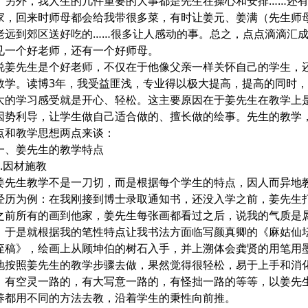
。另外，我人生的几件重要的大事都是先生在操心和安排……还
家，回来时师母都会给我带很多菜，有时让姜元、姜满（先生师
老远到郊区送好吃的……很多让人感动的事。总之，点点滴滴汇
见一个好老师，还有一个好师母。
先生是个好老师，不仅在于他像父亲一样关怀自己的学生，
教学。读博3年，我受益匪浅，专业得以极大提高，提高的同时，
大的学习感受就是开心、轻松。这主要原因在于姜先生在教学上
因势利导，让学生做自己适合做的、擅长做的绘事。先生的教学
点和教学思想两点来谈：
姜先生的教学特点
因材施教
生教学不是一刀切，而是根据每个学生的特点，因人而异地
经历为例：在我刚接到博士录取通知书，还没入学之前，姜先生
之前所有的画到他家，姜先生每张画都看过之后，说我的气质是
，于是就根据我的笔性特点让我书法方面临写颜真卿的《麻姑仙
侄稿》，绘画上从顾坤伯的树石入手，并上溯体会龚贤的用笔用
地按照姜先生的教学步骤去做，果然觉得很轻松，易于上手和消
，有空灵一路的，有大写意一路的，有怪拙一路的等等，以姜先
养都用不同的方法去教，沿着学生的秉性向前推。