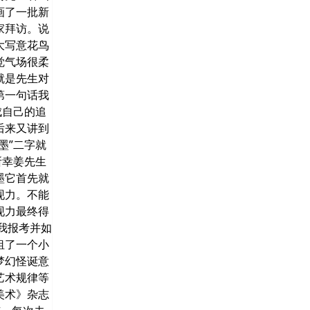
画了一批新
家拜访。说
大写意花鸟
觉气场很柔
就是先生对
第一句话我
成自己的追
后来又讲到
墨”二字就
所幸姜先生
墨它首先就
现力。不能
现力最终得
我报考并如
租了一个小
梦幻怪诞意
艺术规律等
美术》杂志