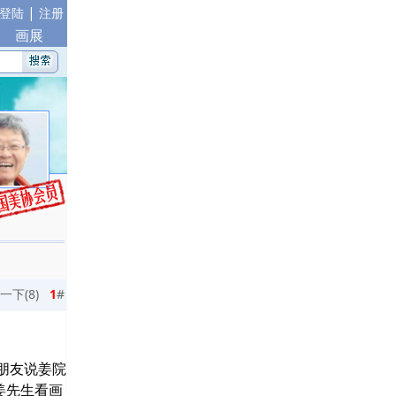
|
登陆
注册
画展
一下(
8
)
1
#
朋友说姜院
姜先生看画