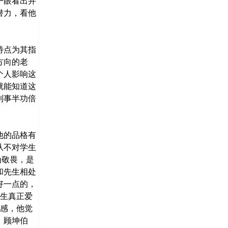
一眼看出并
潜力，看他
特点为其指
方向的老
个人影响这
就能知道这
到事半功倍
他的品格有
从不对学生
为敬畏，是
和先生相处
好一点的，
先生真正爱
任感，他觉
、顾坤伯