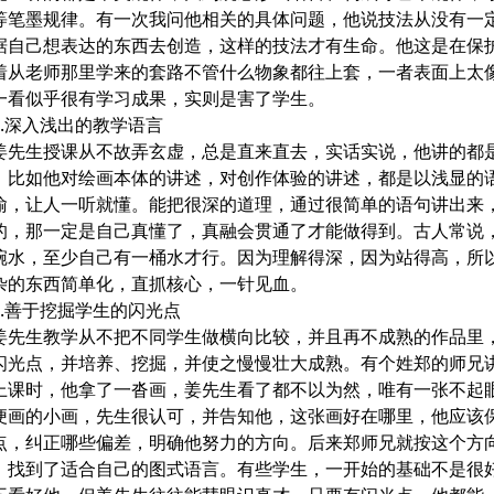
等笔墨规律。有一次我问他相关的具体问题，他说技法从没有一
据自己想表达的东西去创造，这样的技法才有生命。他这是在保
着从老师那里学来的套路不管什么物象都往上套，一者表面上太
一看似乎很有学习成果，实则是害了学生。
深入浅出的教学语言
生授课从不故弄玄虚，总是直来直去，实话实说，他讲的都
，比如他对绘画本体的讲述，对创作体验的讲述，都是以浅显的
喻，让人一听就懂。能把很深的道理，通过很简单的语句讲出来
的，那一定是自己真懂了，真融会贯通了才能做得到。古人常说
碗水，至少自己有一桶水才行。因为理解得深，因为站得高，所
杂的东西简单化，直抓核心，一针见血。
善于挖掘学生的闪光点
生教学从不把不同学生做横向比较，并且再不成熟的作品里
闪光点，并培养、挖掘，并使之慢慢壮大成熟。有个姓郑的师兄
上课时，他拿了一沓画，姜先生看了都不以为然，唯有一张不起
便画的小画，先生很认可，并告知他，这张画好在哪里，他应该
点，纠正哪些偏差，明确他努力的方向。后来郑师兄就按这个方
，找到了适合自己的图式语言。有些学生，一开始的基础不是很