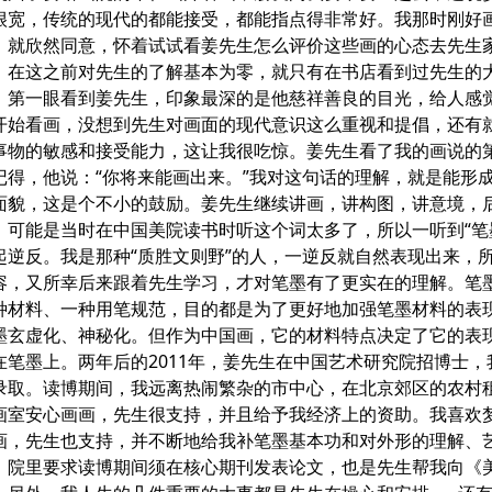
很宽，传统的现代的都能接受，都能指点得非常好。我那时刚好
，就欣然同意，怀着试试看姜先生怎么评价这些画的心态去先生
，在这之前对先生的了解基本为零，就只有在书店看到过先生的
。第一眼看到姜先生，印象最深的是他慈祥善良的目光，给人感
开始看画，没想到先生对画面的现代意识这么重视和提倡，还有
事物的敏感和接受能力，这让我很吃惊。姜先生看了我的画说的
记得，他说：“你将来能画出来。”我对这句话的理解，就是能形
面貌，这是个不小的鼓励。姜先生继续讲画，讲构图，讲意境，
，可能是当时在中国美院读书时听这个词太多了，所以一听到“笔
起逆反。我是那种“质胜文则野”的人，一逆反就自然表现出来，
容，又所幸后来跟着先生学习，才对笔墨有了更实在的理解。笔
种材料、一种用笔规范，目的都是为了更好地加强笔墨材料的表
墨玄虚化、神秘化。但作为中国画，它的材料特点决定了它的表
在笔墨上。两年后的2011年，姜先生在中国艺术研究院招博士，
录取。读博期间，我远离热闹繁杂的市中心，在北京郊区的农村
画室安心画画，先生很支持，并且给予我经济上的资助。我喜欢
画，先生也支持，并不断地给我补笔墨基本功和对外形的理解、
。院里要求读博期间须在核心期刊发表论文，也是先生帮我向《