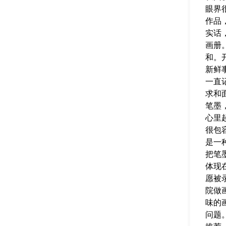
眼界
作品
实话
画册
和。
新鲜
一直
求和
笔墨
心里
很包
是一
把笔
体现
愿被
院做
味的
问题