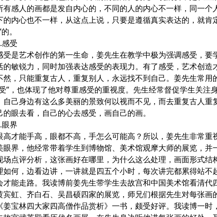
所有感人的画都是发自内心的，不同的人的内心不一样，同一个
下的内心也不一样，从这点上说，只要是遵循真实表达的，就肯
”的。
感受
是艺术创作的第一生命，姜先生在教学中极为强调感受，要
活的敏锐力，同时加强表达感受的表现力。有了感受，艺术创造
不然，只能重复古人，重复别人，永远找不到自己。姜先生常用
尊受”，也体现了他对尊重感受的重视度。先生经常督促学生关注
，自己身边有这么多美丽的景致何以视而不见，而去重复古人重
己的眼去看，自己的心去感受，画自己的画。
眼界
才能手高，眼都不高，手怎么可能高？所以，姜先生非常重
美眼界，他经常带着学生到博物馆、美术馆观摩大师的展览，并
现场点评分析，这张画好在哪里，为什么这么处理，画面形式结
理如何，边看边讲，一讲就是四五个小时，每次讲完都累得站不
会才能走路。我读博前姜先生带学生去故宫和中国美术馆看清代
黄宾虹、齐白石、吴昌硕四家的展览，师兄们根据先生对每张画
《姜宝林四大家四高僧作品赏析》一书，颇受好评。我读博一时