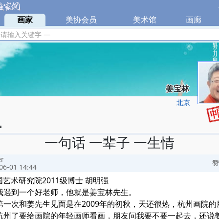
|
画家
|
美协会员
|
美术馆
|
画廊
|
 请输入关键字 —
姜宝林
北京
=
一句话 一辈子 一生情
er
赞
06-01 14:44
国艺术研究院2011级博士 胡明强
到一个好老师，他就是姜宝林先生。
次和姜先生见面是在2009年的初秋，天还很热，杭州画院的
杭州了要给画院的年轻画师看画，朋友问我要不要一起去，还说