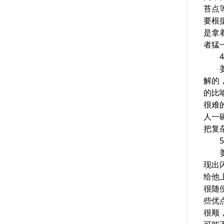
苔点
要根
是拿
者猛
4.
姜先
解的
的比
很难
人一
把复
5.
姜先
现出
给他
很随
些优
很顺