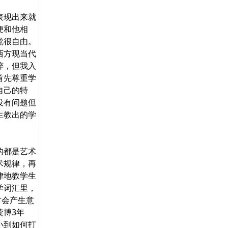
表现出来就
便和他相
觉很自由。
西方现当代
粹，但我入
首先尊重学
自己的特
没有问题但
生教出的学
的都是艺术
术规律，再
律地教学生
学词汇里，
才会产生意
读博3年
小到如何打