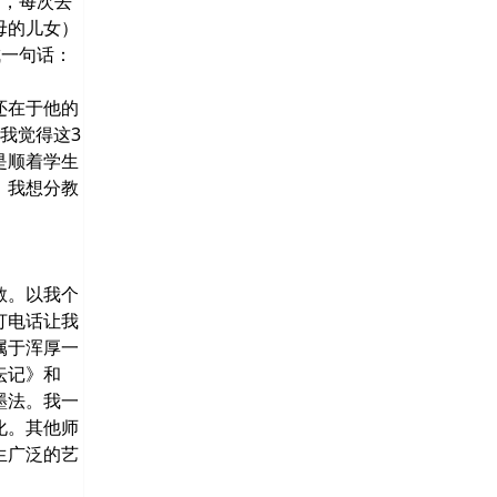
有，每次去
母的儿女）
成一句话：
还在于他的
我觉得这3
是顺着学生
，我想分教
教。以我个
打电话让我
属于浑厚一
坛记》和
墨法。我一
化。其他师
生广泛的艺