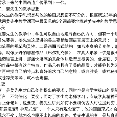
传承下来的中国画遗产传承到下一代。
姜先生的教学思想
生的教学思想是与他的绘画思想密不可分的。根据我这3年的
就用姜先生教学话语中最常见的5个词简要地概述姜先生的教学
美
先生的教学中，学生可以自由地追寻自己的方向，但有一个
首先要美。姜先生这里讲的美主要是绘画语言层面上的意思：一
如笔墨的规范和灵性。二是画面形式结构，如形本身的节奏美，
等。就像罗丹的雕塑作品《巴尔扎克像》，在真人形象上讲是很
雕塑语言上讲，那痛快淋漓的意象体块造型是很美的。像席勒、
的作品中都有这个特点。作品只有具有了美的品质，才能称其为
生再根据自己的特点和喜好追求自己的意境，或典雅美，或神秘
或苍凉美等等，就不会走偏。
变
是姜先生对自己创作提出的要求，同时也是向学生提出的期
而言，不能僵化，要变；而对于学生向老师学习，应该学其精神
面上像老师，也要变。姜先生讲到如何不要模仿古人时也提到变
须“意境变引导形式变”，一个人只有观念变了，他的画面形式才
观念不变，就怎么也跳不出以前的套路。姜先生说的变，是从直