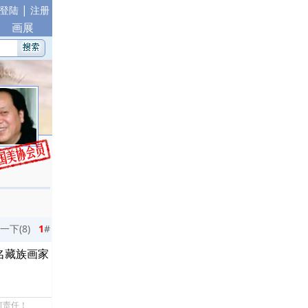
|
登陆
注册
画展
一下(
8
)
1
#
名藏族画家
何责任！