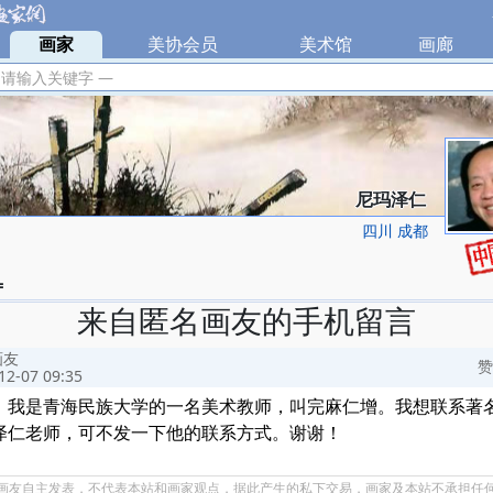
|
画家
|
美协会员
|
美术馆
|
画廊
|
 请输入关键字 —
尼玛泽仁
四川 成都
=
来自匿名画友的手机留言
画友
赞
12-07 09:35
！我是青海民族大学的一名美术教师，叫完麻仁增。我想联系著
泽仁老师，可不发一下他的联系方式。谢谢！
画友自主发表，不代表本站和画家观点，据此产生的私下交易，画家及本站不承担任