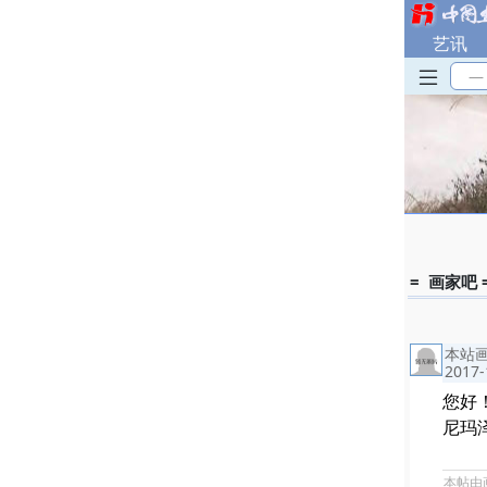
艺讯
—
= 画家吧 
本站
2017-
您好
尼玛
本帖由