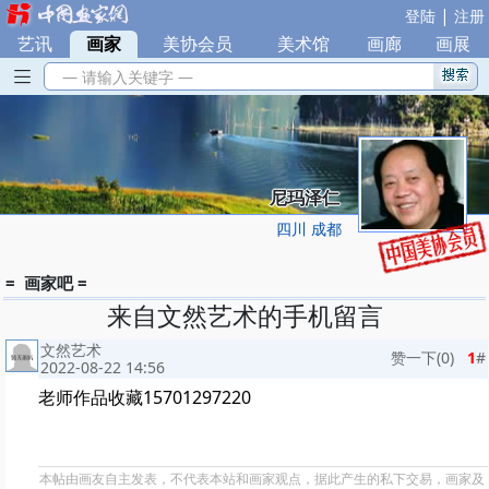
|
登陆
注册
艺讯
|
画家
|
美协会员
|
美术馆
|
画廊
|
画展
— 请输入关键字 —
尼玛泽仁
四川 成都
= 画家吧 =
来自文然艺术的手机留言
文然艺术
赞一下(
0
)
1
#
2022-08-22 14:56
老师作品收藏15701297220
本帖由画友自主发表，不代表本站和画家观点，据此产生的私下交易，画家及