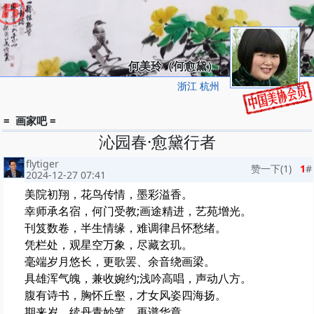
何美玲（何愈黛）
浙江 杭州
= 画家吧 =
沁园春·愈黛行者
flytiger
赞一下(
1
)
1
#
2024-12-27 07:41
美院初翔，花鸟传情，墨彩溢香。
幸师承名宿，何门受教;画途精进，艺苑增光。
刊笈数卷，半生情缘，难调律吕怀愁绪。
凭栏处，观星空万象，尽藏玄玑。
毫端岁月悠长，更歌罢、余音绕画梁。
具雄浑气魄，兼收婉约;浅吟高唱，声动八方。
腹有诗书，胸怀丘壑，才女风姿四海扬。
期来岁，续丹青妙笔，再谱华章。