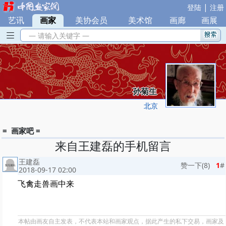
|
登陆
注册
艺讯
|
画家
|
美协会员
|
美术馆
|
画廊
|
画展
— 请输入关键字 —
孙菊生
北京
= 画家吧 =
来自王建磊的手机留言
王建磊
赞一下(
8
)
1
#
2018-09-17 02:00
飞禽走兽画中来
本帖由画友自主发表，不代表本站和画家观点，据此产生的私下交易，画家及