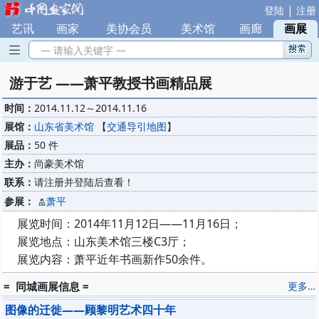
|
登陆
注册
艺讯
|
画家
|
美协会员
|
美术馆
|
画廊
|
画展
— 请输入关键字 —
游于艺 ——萧平教授书画精品展
时间：
2014.11.12～2014.11.16
展馆：
山东省美术馆
【
交通导引地图
】
展品：
50 件
主办：
尚豪美术馆
联系：
请注册并登陆后查看！
参展：
萧平
展览时间：2014年11月12日——11月16日；
展览地点：山东美术馆三楼C3厅；
展览内容：萧平近年书画新作50余件。
= 同城画展信息 =
更多…
图像的迁徙——顾黎明艺术四十年