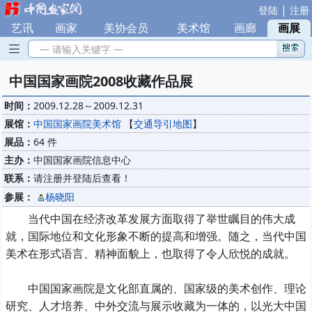
|
登陆
注册
艺讯
|
画家
|
美协会员
|
美术馆
|
画廊
|
画展
— 请输入关键字 —
中国国家画院2008收藏作品展
时间：
2009.12.28～2009.12.31
展馆：
中国国家画院美术馆
【
交通导引地图
】
展品：
64 件
主办：
中国国家画院信息中心
联系：
请注册并登陆后查看！
参展：
杨晓阳
当代中国在经济改革发展方面取得了举世瞩目的伟大成
就，国际地位和文化形象不断的提高和增强。随之，当代中国
美术在形式语言、精神面貌上，也取得了令人欣悦的成就。
中国国家画院是文化部直属的、国家级的美术创作、理论
研究、人才培养、中外交流与展示收藏为一体的，以光大中国