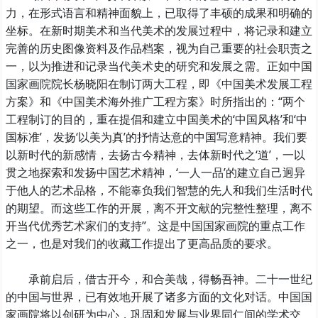
力，在形式语言和精神面貌上，已取得了丰硕的成果和明确的
坐标。在新时期美术和当代美术的发展过程中，将记录和建立
完善的历史图像资料及作品档案，视为自己重要的社会职责之
一，以为推进和记录当代美术史的研究和发展之需。正如中国
国家画院院长杨晓阳在制订两大工程，即《中国美术发展工程
方案》和《中国美术海外推广工程方案》时所指出的：“两个
工程制订的目的，重在提倡和建立中国美术的‘中国风格’和‘中
国标准’，发扬‘以美为真’的抒情达意的中国写意精神。我们要
以新时代的新感情，去扬古今精神，去体新时代之‘道’，一以
贯之地探索和发扬中国艺术精神，‘一人一品’的建立自己迥异
于他人的艺术品格，不能辜负我们智慧的先人和我们生活时代
的期望。而这些工作的开展，离不开文献的完整性整理，离不
开当代优秀艺术家们的支持”。这是中国国家画院的重点工作
之一，也是对我们的收藏工作提出了更高品质的要求。
承前启后，借古开今，和合美哉，得畅吾神。二十一世纪
的中国与世界，已有效地开展了诸多方面的文化对话。中国国
家画院将以创研为中心，巩固和发展与业界同仁间的学术交