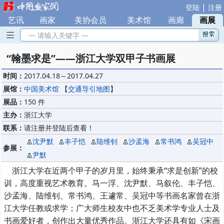
|
登陆
注册
艺讯
|
画家
|
美协会员
|
美术馆
|
画廊
|
画展
— 请输入关键字 —
“翰墨求是”——浙江大学双甲子书画展
时间：
2017.04.18～2017.04.27
展馆：
中国美术馆
【
交通导引地图
】
展品：
150 件
主办：
浙江大学
联系：
请注册并登陆后查看！
沈尹默
丰子恺
陆维钊
沙孟海
常书鸿
吴冠中
参展：
尹默
浙江大学在近两个甲子的岁月里，始终秉承“求是创新”的校
训，高度重视艺术教育。马一浮、沈尹默、马叙伦、丰子恺、
沙孟海、陆维钊、常书鸿、王遽常、吴冠中等书画名家曾在浙
江大学任教或求学；广大师生校友中也不乏美术学专业人士及
书画爱好者，创作出大量优秀作品。浙江大学还具有如《宋画