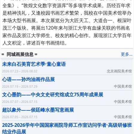
全集》、“敦煌文化数字资源库”等多项学术成果。历经百年求
是精神洗礼，又逢校园书画艺术繁荣，我校在中国美术馆举办
本场大型书画展。本次展览分为大匠天工、大道合一、根深叶
茂三个版块。将展出120年来与浙江大学有血缘关联的书画名
家作品及浙江大学师生、校友的精心创作。展现浙江大学百年
人文积淀，讲述百年书画情结。
= 同城画展信息 =
更多…
未来白石美育艺术季·童心童语
北京画院美术馆
2026.07.23～2026.08.02
心语——孙均油画作品展
中国美术馆
2026.07.19～2026.07.29
文心墨韵——中央文史研究馆成立75周年成果展
中国美术馆
2026.07.07～2026.07.15
超以象外——侯廷峰水墨写意画展
中国美术馆
2026.07.05～2026.07.15
2025-2026学年中国国家画院导师工作室访问学者·高级研修班
结业作品展