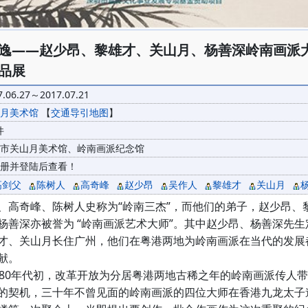
逸——赵少昂、黎雄才、关山月、杨善深岭南画派
品展
7.06.27～2017.07.21
月美术馆
【
交通导引地图
】
件
市关山月美术馆、岭南画派纪念馆
册并登陆后查看！
高剑父
陈树人
高奇峰
赵少昂
吴作人
黎雄才
关山月
高奇峰、陈树人史称为“岭南三杰”，而他们的弟子，赵少昂、
杨善深亦被誉为 “岭南画派艺术大师”。其中赵少昂、杨善深先生
才、关山月长住广州，他们在粤港两地为岭南画派在当代的发展
献。
80年代初，改革开放为分居粤港两地古稀之年的岭南画派传人
的契机，三十年不曾见面的岭南画派的四位大师在香港九龙太子