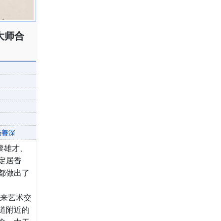
大师合
杨善深
黎雄才、
定居香
都做出了
带来艺术交
道附近的