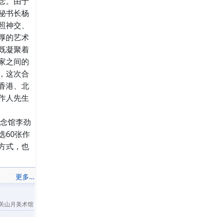
念。由于
秘书长杨
照神交、
厚的艺术
既凝聚着
家之间的
，这次合
香港、北
作人先生
纪念馆李劲
60张作
方式，也
更多…
关山月美术馆