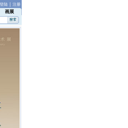
|
登陆
注册
画展