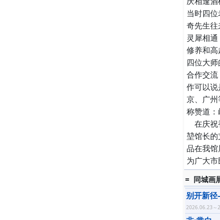
庆相逢酒
当时四位
奇先生往
灵犀相通
修养和高
四位大师
合作交流
作可以说
京、广州
称赞道：
在庆祝香
堃馆长的
品在我馆
为广大市
= 同城画
别开新径
2026.06.23～2