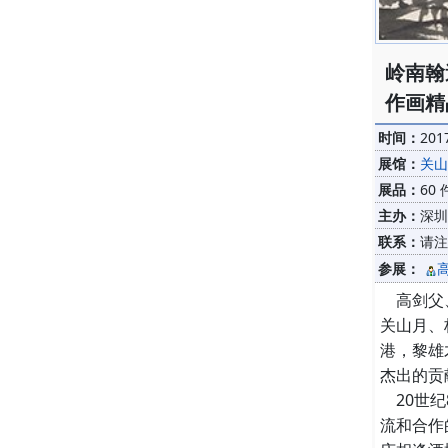
岭南翰
作画精
时间：
201
展馆：
关山
展品：
60 
主办：
深圳
联系：
请注
参展：
高剑父、
关山月、
港，黎雄
杰出的贡
20世纪
流和合作