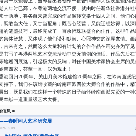
楼第一次聚会上，当即提出要创作一批合作画作为这次重聚的纪
老人年时已高，在粤港两地交流不便，就由时任新华社香港分社
来于两地，将各自未曾完成的作品辗转交换于四人之间。他们心
，既敢当大任，又甘当配角；既苦心经营，又能迁想妙得，以深
超的笔墨技巧，最终完成了一百余幅珠联璧合的佳作。这些作品
的集体智慧，又体现了他们谐和默契、心照神交的深厚友情。画
，古来有之，然而这么大量和有计划的合作作品在画史亦为罕见
是书写了粤港两地艺术交流活动中史无前例的佳话。作品先后在
等地巡回展览，引起极大的反响，时任中国美术家协会主席的吴
岭南四家，荟萃一堂，叹为观止！
港回归20周年、关山月美术馆建馆20周年之际，在岭南画派
支持下，我们在该馆收藏的岭南画派四位大师合作的作品中，精选
展出，既是我们在这样一个特殊的日子缅怀岭南画派先贤的一种
民奉献一道重量级艺术大餐。
展信息 =
——春睡同人艺术研究展
026.09.09