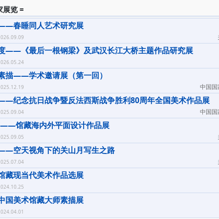
家展览 =
——春睡同人艺术研究展
026.09.09
度——《最后一根钢梁》及武汉长江大桥主题作品研究展
026.05.24
素描——学术邀请展（第一回）
中国国
025.12.19
——纪念抗日战争暨反法西斯战争胜利80周年全国美术作品展
中国国
025.09.04
声——馆藏海内外平面设计作品展
025.09.05
——空天视角下的关山月写生之路
025.07.04
馆藏现当代美术作品选展
024.10.25
中国美术馆藏大师素描展
024.04.01