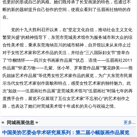
也更好的形成自己的风格。她们既传承了长安画派的特色，也通过不
断的新的题材提升自己创作的空间，使观众看到了伍眉画社独特的存
在。
党的十九大胜利召开以来，在“坚定文化自信，推动社会主义文化
繁荣兴盛”的精神指导下，东莞市莞城美术馆作为服务城市和大众的综
合性美术馆，秉承东莞海纳百川的城市精神，自开馆以来从未停止过
对于女性艺术家和艺术作品的关注，并结合“三八国际妇女节”曾举办
了“巾帼情怀——四川女书画家作品展”“状态﹒语境——伍眉画社2011
作品展”“怀柔万物——孔紫、张小琴、罗寒蕾作品展”“繁花静美——熊
氏姐妹艺术作品展”等优秀女性艺术家作品的展览，为广大东莞市民展
示当代女性艺术家创作面貌和特点，感受女性艺术家的独特魅力。此
次“如故——伍眉画社作品展”是莞城美术馆与“伍眉画社”时隔七年的再
度携手合作，展览不仅展现了五位女艺术家“不忘初心”的艺术创作之
路，也表达了她们对莞城美术馆十年成长的关心与祝福之情。
= 同城画展信息 =
更多…
中国美协艺委会学术研究展系列：第二届小幅版画作品展览