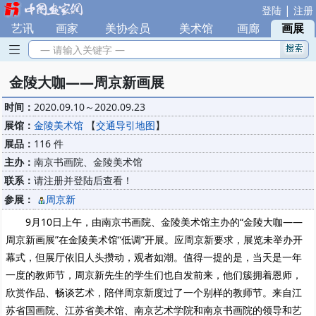
|
登陆
注册
艺讯
|
画家
|
美协会员
|
美术馆
|
画廊
|
画展
— 请输入关键字 —
金陵大咖——周京新画展
时间：
2020.09.10～2020.09.23
展馆：
金陵美术馆
【
交通导引地图
】
展品：
116 件
主办：
南京书画院、金陵美术馆
联系：
请注册并登陆后查看！
参展：
周京新
9月10日上午，由南京书画院、金陵美术馆主办的“金陵大咖——
周京新画展”在金陵美术馆“低调”开展。应周京新要求，展览未举办开
幕式，但展厅依旧人头攒动，观者如潮。值得一提的是，当天是一年
一度的教师节，周京新先生的学生们也自发前来，他们簇拥着恩师，
欣赏作品、畅谈艺术，陪伴周京新度过了一个别样的教师节。来自江
苏省国画院、江苏省美术馆、南京艺术学院和南京书画院的领导和艺