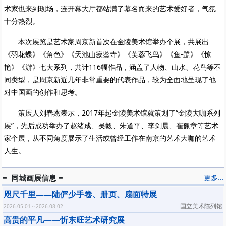
术家也来到现场，连开幕大厅都站满了慕名而来的艺术爱好者，气氛
十分热烈。
本次展览是艺术家周京新首次在金陵美术馆举办个展，共展出
《羽花蝶》《角色》《天池山寂鉴寺》《芙蓉飞鸟》《鱼-鹭》《惊
艳》《游》七大系列，共计116幅作品，涵盖了人物、山水、花鸟等不
同类型，是周京新近几年非常重要的代表作品，较为全面地呈现了他
对中国画的创作和思考。
策展人刘春杰表示，2017年起金陵美术馆就策划了“金陵大咖系列
展”，先后成功举办了赵绪成、吴毅、朱道平、李剑晨、崔豫章等艺术
家个展，从不同角度展示了生活或曾经工作在南京的艺术大咖的艺术
人生。
= 同城画展信息 =
更多…
咫尺千里——陆俨少手卷、册页、扇面特展
国立美术陈列馆
2026.05.01～2026.08.02
高贵的平凡——忻东旺艺术研究展