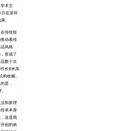
当学术主
1日在深圳
成果。
。在传统绘
的推动着传
作品风格
和，形成了
作品数十次
作长8米高
机构收藏，
提的是，
评。
技法和新理
的传承本身
貌，这是我
所开创的南