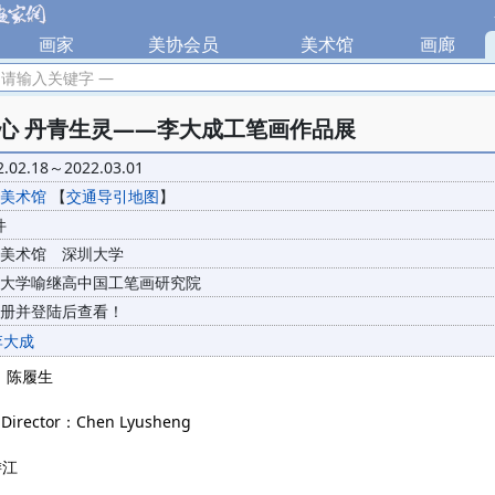
|
画家
|
美协会员
|
美术馆
|
画廊
|
 请输入关键字 —
心 丹青生灵——李大成工笔画作品展
2.02.18～2022.03.01
美术馆
【
交通导引地图
】
件
美术馆 深圳大学
大学喻继高中国工笔画研究院
册并登陆后查看！
李大成
 陈履生
Director
：
Chen L
yu
sheng
游江