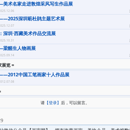
—美术名家走进敦煌采风写生作品展
025.12.06
——2025深圳簕杜鹃主题艺术展
025.12.07
：深圳·西藏美术作品交流展
025.10.31
—梁醒生人物画展
025.09.14
家展览 =
——2012中国工笔画家十人作品展
012.07.08
=
请
【登录】
后，可以留言。
29