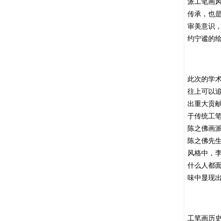
派工笔画
传承，也
审美意识
约宁谧的
此次的学
往上可以
出重大贡
于传统工
陈之佛画
陈之佛先
风格中，
什么人都
味中显现
工笔画历