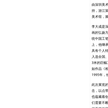
由深圳美
持，游江策
美术馆，
李大成是
画的弘扬
统中国工
上，他继
具有个人
入选全国
3米的巨
如作品《
1995年
此次展览
念，以点
也蕴藏着
们需要不