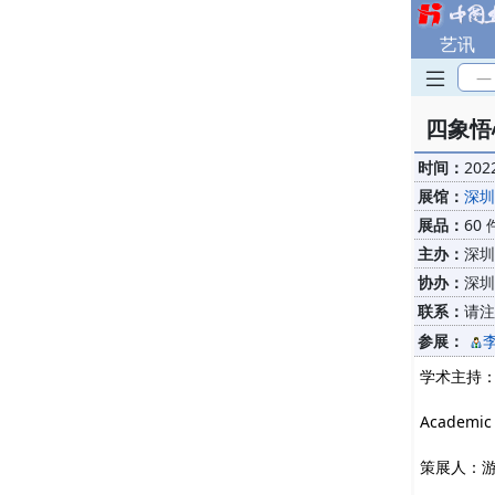
艺讯
—
四象悟
时间：
202
展馆：
深圳
展品：
60 
主办：
深圳
协办：
深圳
联系：
请注
参展：
学术主持：
Academic 
策展人：