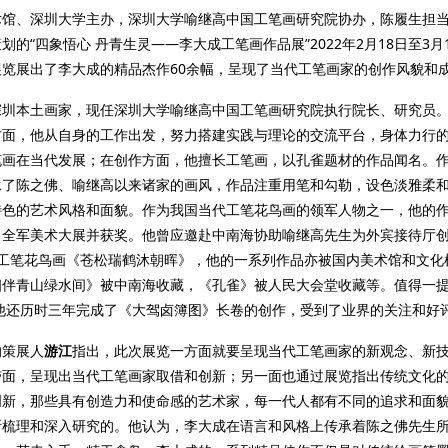
术馆、深圳大学主办，深圳大学喻继高中国工笔画研究院协办，陈履生担
划的“四象悟心 丹青生灵——李大成工笔画作品展”2022年2月18日至3月
展览展出了李大成的精品杰作60余幅，呈现了当代工笔画家的创作风貌和
深圳本土画家，现任深圳大学喻继高中国工笔画研究院执行院长、研究员
方面，他从自身的工作出发，努力搭建实践与理论的交流平台，身体力行
笔画在当代发展；在创作方面，他擅长工笔画，以孔雀题材的作品闻名。
承了陈之佛、喻继高以来诸家的画风，作品注重用笔和勾勒，设色淡雅柔
特色的艺术风格和面貌。作为我国当代工笔花鸟画的领军人物之一，他的
、全军美术大展并获奖。他曾应邀赴中南海协助喻继高先生为外宾接待厅创
幅工笔花鸟画《苍松瑞鹤沐朝晖》，他的一系列作品亦被国内美术馆和文化
相伴青山绿水间》被中南海收藏，《孔雀》被人民大会堂收藏等。值得一
，他还历时三年完成了《大驾卤簿图》长卷的创作，受到了业界的关注和好
的策展人
游江
指出，此次展览一方面就要呈现当代工笔画家的新观念、新
带面，呈现出当代工笔画家取借和创新；另一面也通过展览指出传统文化
创新，那些具有创造力和使命感的艺术家，每一代人都有不同的追求和面
断梳理和深入研究的。他认为，李大成
在语言和风格上传承着陈之佛先生