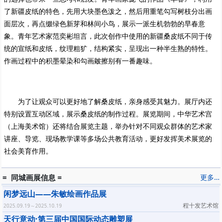
了新疆皮纸的特色，先用大块墨色泼之，然后用重笔勾写树枝分出画
面层次，再点缀绿色新芽和林间小鸟，展示一派生机勃勃的早春意
象。青年艺术家范奕彬坦言，此次创作中使用的新疆桑皮纸不同于传
统的宣纸和皮纸，纹理粗犷，结构紧实，呈现出一种半生熟的特性。
作画过程中的积墨晕染和勾画皴擦别有一番趣味。
为了让观众可以更好地了解桑皮纸，亲身感受其魅力。展厅内还
特别设置互动区域，展示桑皮纸的制作过程。展览期间，中华艺术宫
（上海美术馆）还将结合展览主题，举办针对不同观众群体的艺术家
讲座、导览、现场教学课等多场公共教育活动，更好发挥美术展览的
社会美育作用。
= 同城画展信息 =
更多…
闲梦远山——朱敏绘画作品展
程十发艺术馆
2025.09.19～2025.10.19
天行意动·第三届中国国际动态雕塑展