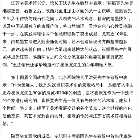
江苏省美术馆书记、馆长王法先生在致辞中表示：“崔振宽先生是
继赵望云、石鲁之后，陕西乃至北派山水画的又一面旗帜。崔振宽先
生出入于传统与现当代之间，以领先的艺术观念、精深的笔墨技艺，
以及中国笔墨独立的表现价值，将自然物理、天地造化与心性灵魂融
于一炉，在实践与理论两个领域都取得了突出成就。尤其近10年以
来，由焦墨立法进入随变随化时期，艺术创造呈现出方向越来越多
元，表达越来越自由，精神含量越来越博大的状态。崔振宽先生的展
览将成为江苏、陕西两省之间文化交流互鉴的重要项目和典范案
例。”王法馆长还诚挚地邀约了崔振宽先生的百年期颐大展。
第十四届全国政协委员、北京画院院长吴洪亮先生在致辞中表
示：“作为策展人，我是从20世纪美术史的宏观格局中，从细节入手去
思考崔振宽先生90岁的展览和70年的创造，是将崔振宽作为一个独特
的个案进行研究的。崔振宽先生是一位具有先锋性的艺术家，他从上
个世纪一路走来，经历了美术发展变迁的各个节点，这个过程的内化
使他充实，其艺术光辉自内而外。崔老的作品与江苏省美术馆相得益
彰。”
陕西省文联党组成员、专职副主席蔺雨先生在致辞中首先代表陕