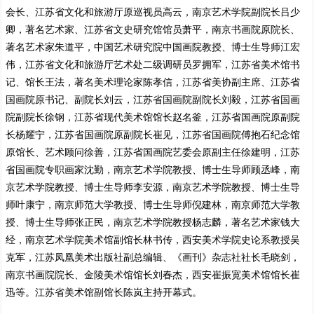
会长、江苏省文化和旅游厅原巡视员高云，南京艺术学院副院长吕少
卿，著名艺术家、江苏省文史研究馆馆员萧平，南京书画院原院长、
著名艺术家朱道平，中国艺术研究院中国画院教授、博士生导师江宏
伟，江苏省文化和旅游厅艺术处二级调研员罗拥军，江苏省美术馆书
记、馆长王法，著名美术理论家陈孝信，江苏省美协副主席、江苏省
国画院原书记、副院长刘云，江苏省国画院副院长刘毅，江苏省国画
院副院长徐钢，江苏省现代美术馆馆长赵名釜，江苏省国画院原副院
长杨耀宁，江苏省国画院原副院长崔见，江苏省国画院傅抱石纪念馆
原馆长、艺术顾问徐善，江苏省国画院艺委会原副主任徐建明，江苏
省国画院专职画家沈勤，南京艺术学院教授、博士生导师顾丞峰，南
京艺术学院教授、博士生导师李安源，南京艺术学院教授、博士生导
师叶康宁，南京师范大学教授、博士生导师倪建林，南京师范大学教
授、博士生导师张正民，南京艺术学院教授杨志麟，著名艺术家钱大
经，南京艺术学院美术馆副馆长林书传，西安美术学院史论系教授吴
克军，江苏凤凰美术出版社副总编辑、《画刊》杂志社社长毛晓剑，
南京书画院院长、金陵美术馆馆长刘春杰，西安崔振宽美术馆馆长崔
迅等。江苏省美术馆副馆长陈岚主持开幕式。