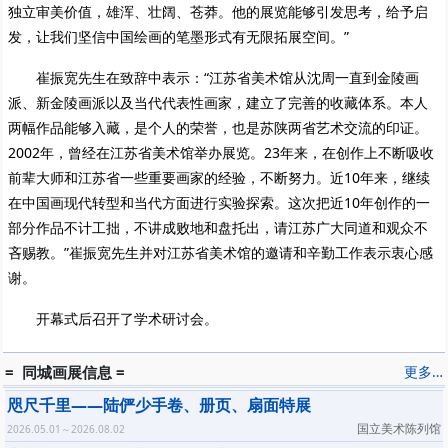
独立审美价值，雄浑、壮阔、苍莽。他的展览能够引发思考，给予启
发，让我们坚信中国绘画的笔墨形式有无限拓展空间。”
崔振宽先生在致辞中表示：“江苏省美术馆从沈周一直到金陵画
派、新金陵画派以及当代代表性画家，建立了完善的收藏体系。本人
两幅作品能够入藏，是个人的荣誉，也是苏陕两省艺术交流的印证。
2002年，曾经在江苏省美术馆举办展览。23年来，在创作上不断吸收
前辈大师和江苏省一些重要画家的经验，不断努力。近10年来，继续
在中国画现代转型和当代方面进行实验探索。这次把近10年创作的一
部分作品不计工拙，不讲成败地和盘托出，请江苏广大同道和观众不
吝赐教。”崔振宽先生并对江苏省美术馆的邀请和辛勤工作表示衷心感
谢。
开幕式后召开了学术研讨会。
= 同城画展信息 =
更多…
咫尺千里——陆俨少手卷、册页、扇面特展
国立美术陈列馆
2026.05.01～2026.08.02