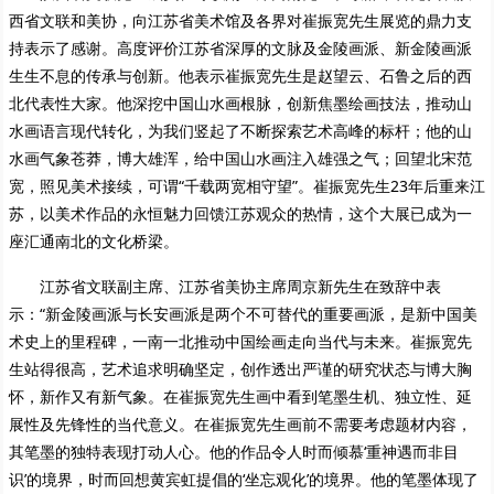
西省文联和美协，向江苏省美术馆及各界对崔振宽先生展览的鼎力支
持表示了感谢。高度评价江苏省深厚的文脉及金陵画派、新金陵画派
生生不息的传承与创新。他表示崔振宽先生是赵望云、石鲁之后的西
北代表性大家。他深挖中国山水画根脉，创新焦墨绘画技法，推动山
水画语言现代转化，为我们竖起了不断探索艺术高峰的标杆；他的山
水画气象苍莽，博大雄浑，给中国山水画注入雄强之气；回望北宋范
宽，照见美术接续，可谓“千载两宽相守望”。崔振宽先生23年后重来江
苏，以美术作品的永恒魅力回馈江苏观众的热情，这个大展已成为一
座汇通南北的文化桥梁。
江苏省文联副主席、江苏省美协主席周京新先生在致辞中表
示：“新金陵画派与长安画派是两个不可替代的重要画派，是新中国美
术史上的里程碑，一南一北推动中国绘画走向当代与未来。崔振宽先
生站得很高，艺术追求明确坚定，创作透出严谨的研究状态与博大胸
怀，新作又有新气象。在崔振宽先生画中看到笔墨生机、独立性、延
展性及先锋性的当代意义。在崔振宽先生画前不需要考虑题材内容，
其笔墨的独特表现打动人心。他的作品令人时而倾慕‘重神遇而非目
识’的境界，时而回想黄宾虹提倡的‘坐忘观化’的境界。他的笔墨体现了