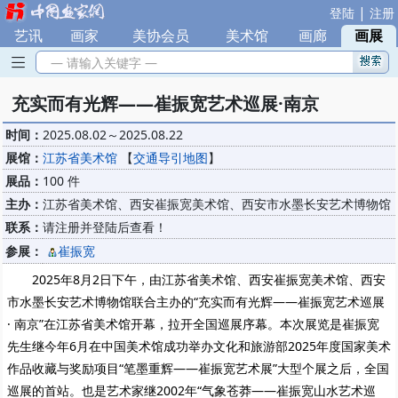
|
登陆
注册
艺讯
|
画家
|
美协会员
|
美术馆
|
画廊
|
画展
— 请输入关键字 —
充实而有光辉——崔振宽艺术巡展·南京
时间：
2025.08.02～2025.08.22
展馆：
江苏省美术馆
【
交通导引地图
】
展品：
100 件
主办：
江苏省美术馆、西安崔振宽美术馆、西安市水墨长安艺术博物馆
联系：
请注册并登陆后查看！
参展：
崔振宽
2025年8月2日下午，由江苏省美术馆、西安崔振宽美术馆、西安
市水墨长安艺术博物馆联合主办的“充实而有光辉——崔振宽艺术巡展
· 南京”在江苏省美术馆开幕，拉开全国巡展序幕。本次展览是崔振宽
先生继今年6月在中国美术馆成功举办文化和旅游部2025年度国家美术
作品收藏与奖励项目“笔墨重辉——崔振宽艺术展”大型个展之后，全国
巡展的首站。也是艺术家继2002年“气象苍莽——崔振宽山水艺术巡