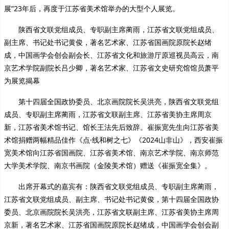
展”23年后，再度于江苏省美术馆举办的大型个人展览。
陕西省文联党组成员、专职副主席蔺雨，江苏省文联党组成员、
副主席、书记处书记黄俊，著名艺术家、江苏省国画院原院长赵绪
成，中国画学会创会副会长、江苏省文化和旅游厅原巡视员高云，南
京艺术学院副院长吕少卿，著名艺术家、江苏省文史研究馆馆员萧平
为展览揭幕
第十四届全国政协委员、北京画院院长吴洪亮，陕西省文联党组
成员、专职副主席蔺雨，江苏省文联副主席、江苏省美协主席周京
新，江苏省美术馆书记、馆长王法先后致辞。崔振宽先生向江苏省美
术馆捐赠两幅精品佳作《点·线和树之七》《2024山非山》，西安崔振
宽美术馆向江苏省国画院、江苏省美术馆、南京艺术学院、南京师范
大学美术学院、南京书画院（金陵美术馆）赠送《崔振宽全集》。
出席开幕式的嘉宾有：陕西省文联党组成员、专职副主席蔺雨，
江苏省文联党组成员、副主席、书记处书记黄俊，第十四届全国政协
委员、北京画院院长吴洪亮，江苏省文联副主席、江苏省美协主席周
京新，著名艺术家、江苏省国画院原院长赵绪成，中国画学会创会副