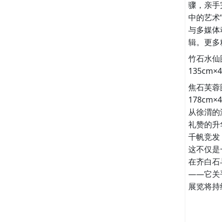
骤，亲手
中的艺术
与多媒体
辑。更多
竹石水仙
135cm
焦石芙蓉
178cm
从徐渭的
礼赞的升
千帆竞发
这不仅是
在齐白石
——它关
展览将持