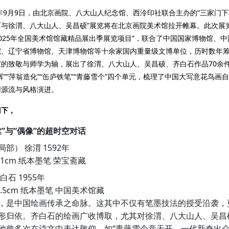
5年9月9日，由北京画院、八大山人纪念馆、西泠印社联合主办的“三家门
与徐渭、八大山人、吴昌硕”展览将在北京画院美术馆拉开帷幕。此次展
025年全国美术馆馆藏精品展出季展览项目”，联合了中国国家博物馆、
院、辽宁省博物馆、天津博物馆等十余家国内重量级文博单位，历时数年
家的致敬与师学为轴，展出了徐渭、八大山人、吴昌硕、齐白石作品70余
辉”“萍翁造化”“缶庐铁笔”“青藤雪个”四个单元，梳理了中国大写意花鸟画
礴源流与风格演进。
门下，
丝”与“偶像”的超时空对话
部） 徐渭 1592年
401cm 纸本墨笔 荣宝斋藏
白石 1955年
43.5cm 纸本墨笔 中国美术馆藏
，是中国绘画传承之命脉。这其中不仅有笔墨技法的授受沿袭，
形归依。齐白石的绘画广收博取，尤其对徐渭、八大山人、吴昌
他曾多次在诗文中表达敬仰，如“青藤雪个意天开，一代新奇出