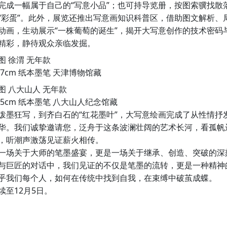
完成一幅属于自己的“写意小品”；也可持导览册，按图索骥找散
“彩蛋”。此外，展览还推出写意画知识科普区，借助图文解析、
动画，生动展示“一株葡萄的诞生”，揭开大写意创作的技术密码
精彩，静待观众亲临发掘。
图 徐渭 无年款
×47cm 纸本墨笔 天津博物馆藏
图 八大山人 无年款
×45cm 纸本墨笔 八大山人纪念馆藏
泼墨狂写，到齐白石的“红花墨叶”，大写意绘画完成了从性情抒
华。我们诚挚邀请您，泛舟于这条波澜壮阔的艺术长河，看孤帆
，听潮声激荡见证薪火相传。
一场关于大师的笔墨盛宴，更是一场关于继承、创造、突破的深
与巨匠的对话中，我们见证的不仅是笔墨的流转，更是一种精神
乎我们每个人，如何在传统中找到自我，在束缚中破茧成蝶。
续至12月5日。