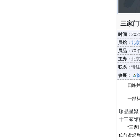
三家门
时间：
202
展馆：
北京
展品：
70 
主办：
北京
联系：
请注
参展：
四峰
一部从
珍品星聚
十三家馆
“三
位前贤炽