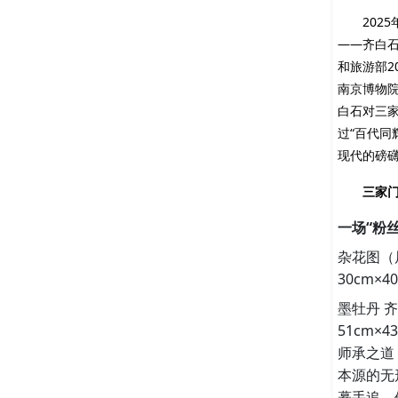
202
——齐白石
和旅游部2
南京博物
白石对三
过“百代同
现代的磅
三家
一场“粉
杂花图（局
30cm×
墨牡丹 齐
51cm×
师承之道
本源的无
摹手追，