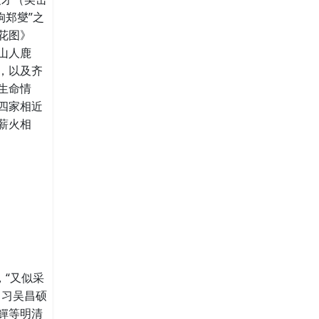
狗郑燮”之
花图》
山人鹿
，以及齐
生命情
四家相近
薪火相
，“又似采
，习吴昌硕
鱓等明清