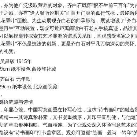
，亦为他广泛汲取营养的对象。齐白石既怀“恨不生前三百年”为
子之诚，亦有“逢人耻听说荆关”而自开门牖的孤行气概，最终熔
红花墨叶”面貌。为生动展现齐白石的师承脉络，展览增设了“齐
墨再生”互动装置，观众可近距离阅读白石老人手稿真迹，品读
可以触摸翻转探索其艺术渊源的谱系关系图，直观感受名家之间
红花墨叶”不仅是技法的创新，更是齐白石对平凡万物深切的关怀
的礼赞。
吴昌硕 1915年
×69cm 纸本设色 西泠印社藏
 齐白石 无年款
m×29cm 纸本设色 北京画院藏
，
感悟笔墨与诗情
，印显心境。中国写意画重在抒写心性，追求“诗书画印”的融合
皆精——其诗真挚朴素，其书凝重拙厚，其印平直刚健，与他笔
动的草虫形神相映、气血相连。为了让观众深入体验写意艺术的
览设有“诗书画印”打卡盖章区。观众可遵循“绘画—题诗—钤印”