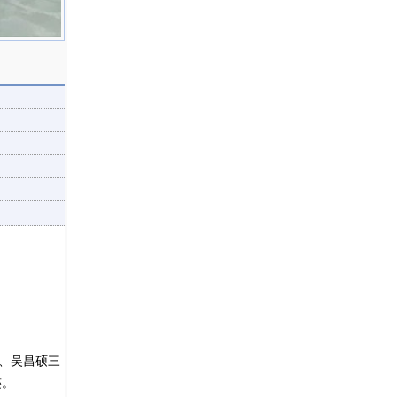
人、吴昌硕三
迹。