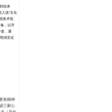
下转轮来
览入选“文化
中国美术馆、
筹备，以齐
件套，通
自明清至近
更有精神
硕三家心
众才（吴缶