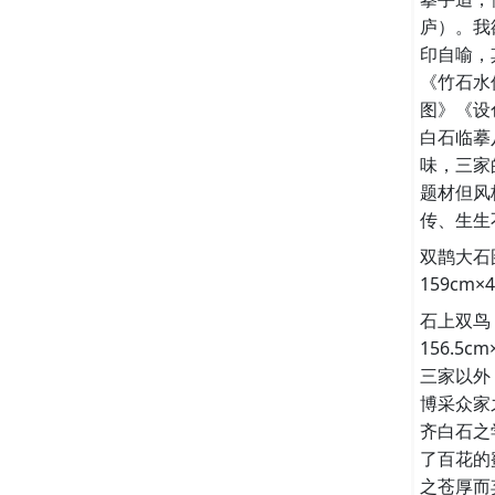
庐）。我
印自喻，
《竹石水
图》《设
白石临摹
味，三家
题材但风
传、生生
双鹊大石图
159cm
石上双鸟
156.5c
三家以外
博采众家
齐白石之
了百花的
之苍厚而