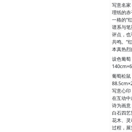
写意名家
理纸的赤
一格的“
谱系与笔
评点，也
共鸣。“
本真热烈
设色葡萄 
140cm
葡萄松鼠
88.5c
写意心印
在互动中
诗为画意
白石四艺
花木、灵
过程，展