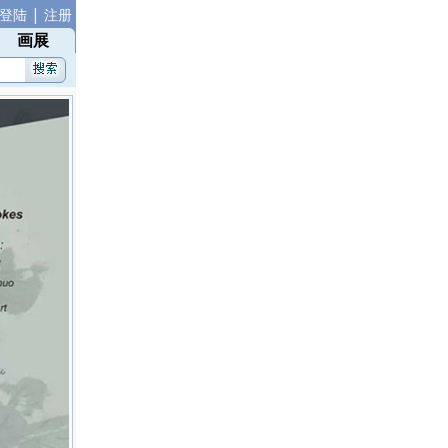
|
登陆
注册
画展