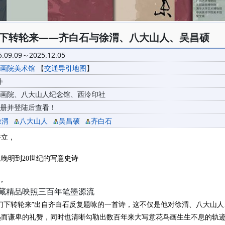
下转轮来——齐白石与徐渭、八大山人、吴昌硕
5.09.09～2025.12.05
画院美术馆
【
交通导引地图
】
件
画院、八大山人纪念馆、西泠印社
册并登陆后查看！
徐渭
八大山人
吴昌硕
齐白石
并立，
晚明到20世纪的写意史诗
，
藏精品映照三百年笔墨源流
家门下转轮来”出自齐白石反复题咏的一首诗，这不仅是他对徐渭、八大山
热而谦卑的礼赞，同时也清晰勾勒出数百年来大写意花鸟画生生不息的轨