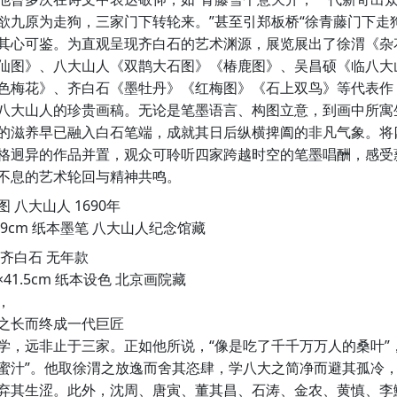
欲九原为走狗，三家门下转轮来。”甚至引郑板桥“徐青藤门下走
其心可鉴。为直观呈现齐白石的艺术渊源，展览展出了徐渭《杂
仙图》、八大山人《双鹊大石图》《椿鹿图》、吴昌硕《临八大
色梅花》、齐白石《墨牡丹》《红梅图》《石上双鸟》等代表作
八大山人的珍贵画稿。无论是笔墨语言、构图立意，到画中所寓
的滋养早已融入白石笔端，成就其日后纵横捭阖的非凡气象。将
格迥异的作品并置，观众可聆听四家跨越时空的笔墨唱酬，感受
不息的艺术轮回与精神共鸣。
 八大山人 1690年
×49cm 纸本墨笔 八大山人纪念馆藏
 齐白石 无年款
m×41.5cm 纸本设色 北京画院藏
，
之长而终成一代巨匠
学，远非止于三家。正如他所说，“像是吃了千千万万人的桑叶”
蜜汁”。他取徐渭之放逸而舍其恣肆，学八大之简净而避其孤冷
弃其生涩。此外，沈周、唐寅、董其昌、石涛、金农、黄慎、李