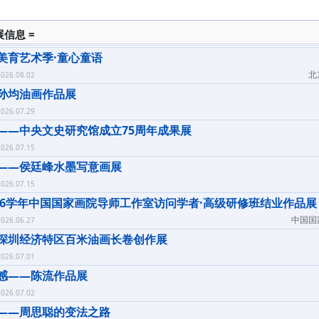
展信息 =
美育艺术季·童心童语
北
026.08.02
孙均油画作品展
026.07.29
——中央文史研究馆成立75周年成果展
026.07.15
——侯廷峰水墨写意画展
026.07.15
-2026学年中国国家画院导师工作室访问学者·高级研修班结业作品展
中国国
026.06.27
深圳经济特区百米油画长卷创作展
026.07.01
感——陈流作品展
026.07.02
——周思聪的变法之路