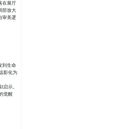
落在展厅
局部放大
与审美逻
发到生命
远影化为
刻启示。
的觉醒