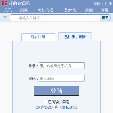
|
登陆
注册
艺讯
|
画家
|
美协会员
|
美术馆
|
画廊
|
画展
— 请输入关键字 —
现在注册
已注册，登陆
登录：
密码：
已阅读并同意
《
用户协议
》和《
隐私政策
》