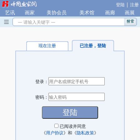
|
登陆
注册
艺讯
|
画家
|
美协会员
|
美术馆
|
画廊
|
画展
— 请输入关键字 —
现在注册
已注册，登陆
登录：
密码：
已阅读并同意
《
用户协议
》和《
隐私政策
》